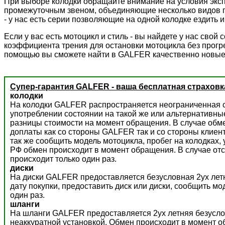
При выборе колодки обращайте внимание на условия экс
промежуточным звеном, объединяющие несколько видов пр
- у нас есть серии позволяющие на одной колодке ездить и 
Если у вас есть мотоцикл и стиль - вы найдете у нас сво
коэффициента трения для остановки мотоцикла без прогре
помощью вы сможете найти в GALFER качественно новые
Супер-гарантия GALFER - ваша бесплатная страховк
колодки
На колодки GALFER распространяется неограниченная с
употреблении состоянии на такой же или альтернативны
разницы стоимости на момент обращения. В случае обм
доплаты как со стороны GALFER так и со стороны клиент
так же сообщить модель мотоцикла, пробег на колодках,
РФ обмен происходит в момент обращения. В случае отс
происходит только один раз.
диски
На диски GALFER предоставляется безусловная 2ух летн
дату покупки, предоставить диск или диски, сообщить м
один раз.
шланги
На шланги GALFER предоставляется 2ух летняя безусло
неаккуратной установкой. Обмен происходит в момент о