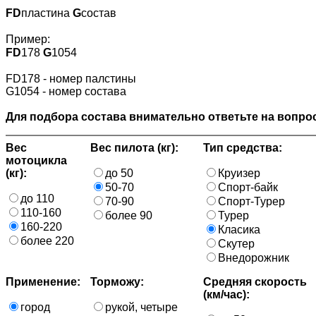
FD
пластина
G
состав
Пример:
FD
178
G
1054
FD178 - номер палстины
G1054 - номер состава
Для подбора состава внимательно ответьте на вопрос
Вес
Вес пилота (кг):
Тип средства:
мотоцикла
(кг):
до 50
Круизер
50-70
Спорт-байк
до 110
70-90
Спорт-Турер
110-160
более 90
Турер
160-220
Класика
более 220
Скутер
Внедорожник
Применение:
Торможу:
Средняя скорость
(км/час):
город
рукой, четыре