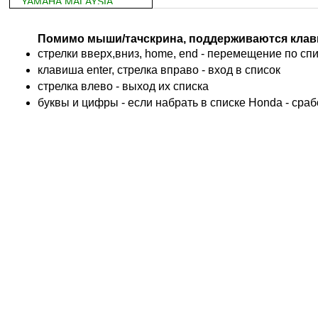
YAMAHA MALAYSIA
DUCATI
BMW
Помимо мыши/тачскрина, поддерживаются клав
KTM
стрелки вверх,вниз, home, end - перемещение по спис
TRIUMPH
клавиша enter, стрелка вправо - вход в список
ACCOSSATO
cтрелка влево - выход их списка
ADIVA
буквы и цифры - если набрать в списке Honda - сра
ADLY
ADLY 4 Колеса
AEON
AEON 4 Колеса
AJP
ALFER
ALPINA
APRILIA
ARCTIC CAT 4 Колеса
ARCTIC CAT Снег
ARMSTRONG
ASPES
ATALA
ATK