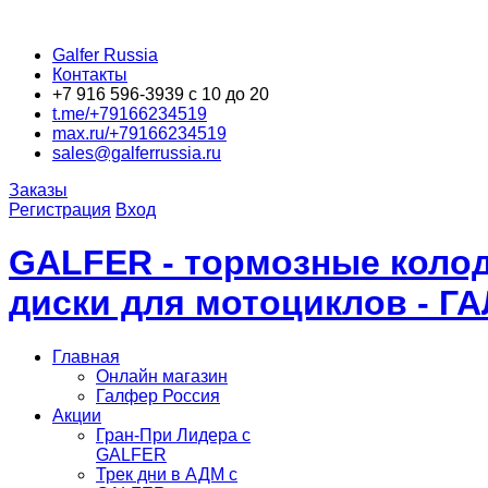
Galfer Russia
Контакты
+7 916 596-3939 с 10 до 20
t.me/+79166234519
max.ru/+79166234519
sales@galferrussia.ru
Заказы
Регистрация
Вход
GALFER - тормозные колод
диски для мотоциклов - Г
Главная
Онлайн магазин
Галфер Россия
Акции
Гран-При Лидера c
GALFER
Трек дни в АДМ с