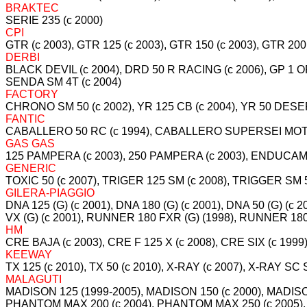
BRAKTEC
SERIE 235 (c 2000)
CPI
GTR (c 2003), GTR 125 (c 2003), GTR 150 (c 2003), GTR 200 
DERBI
BLACK DEVIL (c 2004), DRD 50 R RACING (c 2006), GP 1 
SENDA SM 4T (c 2004)
FACTORY
CHRONO SM 50 (c 2002), YR 125 CB (c 2004), YR 50 DESER
FANTIC
CABALLERO 50 RC (c 1994), CABALLERO SUPERSEI MOTA
GAS GAS
125 PAMPERA (c 2003), 250 PAMPERA (c 2003), ENDUCAMP 
GENERIC
TOXIC 50 (c 2007), TRIGER 125 SM (c 2008), TRIGGER SM 5
GILERA-PIAGGIO
DNA 125 (G) (c 2001), DNA 180 (G) (c 2001), DNA 50 (G) 
VX (G) (c 2001), RUNNER 180 FXR (G) (1998), RUNNER 18
HM
CRE BAJA (c 2003), CRE F 125 X (c 2008), CRE SIX (c 199
KEEWAY
TX 125 (c 2010), TX 50 (c 2010), X-RAY (c 2007), X-RAY 
MALAGUTI
MADISON 125 (1999-2005), MADISON 150 (c 2000), MADISON
PHANTOM MAX 200 (c 2004), PHANTOM MAX 250 (c 2005), 