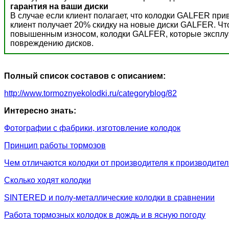
гарантия на ваши диски
В случае если клиент полагает, что колодки GALFER пр
клиент получает 20% скидку на новые диски GALFER. Ч
повышенным износом, колодки GALFER, которые эксплуат
повреждению дисков.
Полный список составов с описанием:
http://www.tormoznyekolodki.ru/categoryblog/82
Интересно знать:
Фотографии с фабрики, изготовление колодок
Принцип работы тормозов
Чем отличаются колодки от производителя к производите
Сколько ходят колодки
SINTERED и полу-металлические колодки в сравнении
Работа тормозных колодок в дождь и в ясную погоду