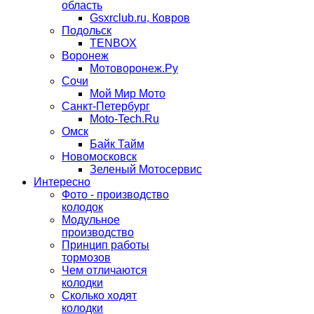
область
Gsxrclub.ru, Ковров
Подольск
TENBOX
Воронеж
Мотоворонеж.Ру
Сочи
Мой Мир Мото
Санкт-Петербург
Moto-Tech.Ru
Омск
Байк Тайм
Новомосковск
Зеленый Мотосервис
Интересно
Фото - производство
колодок
Модульное
производство
Принцип работы
тормозов
Чем отличаются
колодки
Сколько ходят
колодки