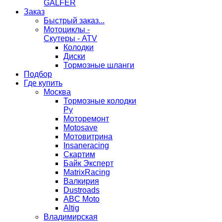
GALFER
Заказ
Быстрый заказ...
Мотоциклы -
Скутеры - ATV
Колодки
Диски
Тормозные шланги
Подбор
Где купить
Москва
Тормозные колодки
Ру
Моторемонт
Motosave
Мотовитрина
Insaneracing
Скартим
Байк Эксперт
MatrixRacing
Валкирия
Dustroads
ABC Moto
Altig
Владимирская