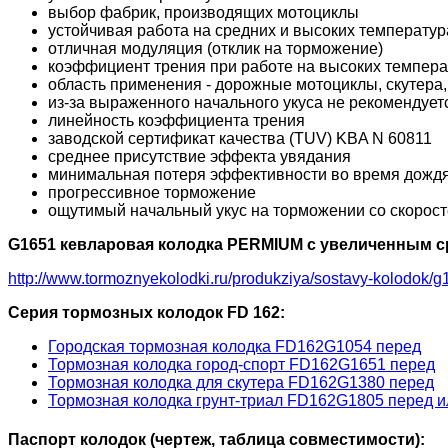
выбор фабрик, производящих мотоциклы
устойчивая работа на средних и высоких температур
отличная модуляция (отклик на торможение)
коэффициент трения при работе на высоких температ
область применения - дорожные мотоциклы, скутера
из-за выраженного начального укуса не рекомендуетс
линейность коэффициента трения
заводской сертификат качества (TUV) KBA N 60811
среднее присутствие эффекта увядания
минимальная потеря эффективности во время дожд
прогрессивное торможение
ощутимый начальный укус на торможении со скорост
G1651 кевларовая колодка PERMIUM с увеличенным с
http://www.tormoznyekolodki.ru/produkziya/sostavy-kolodok/g
Серия тормозных колодок FD 162:
Городская тормозная колодка FD162G1054 перед
Тормозная колодка город-спорт FD162G1651 перед
Тормозная колодка для скутера FD162G1380 перед
Тормозная колодка грунт-триал FD162G1805 перед и
Паспорт колодок (чертеж, таблица совместимости):