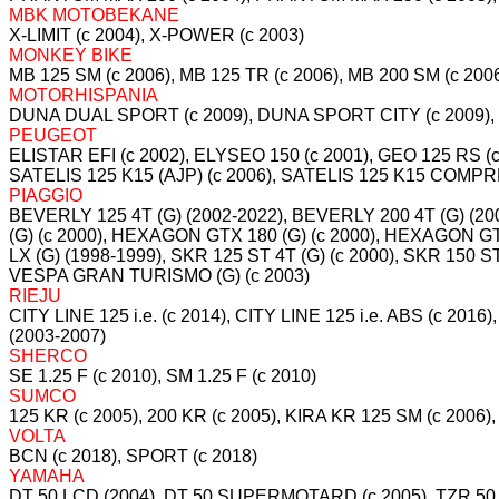
MBK MOTOBEKANE
X-LIMIT (c 2004), X-POWER (c 2003)
MONKEY BIKE
MB 125 SM (c 2006), MB 125 TR (c 2006), MB 200 SM (c 2006
MOTORHISPANIA
DUNA DUAL SPORT (c 2009), DUNA SPORT CITY (c 2009), 
PEUGEOT
ELISTAR EFI (c 2002), ELYSEO 150 (c 2001), GEO 125 RS (c
SATELIS 125 K15 (AJP) (c 2006), SATELIS 125 K15 COMPRE
PIAGGIO
BEVERLY 125 4T (G) (2002-2022), BEVERLY 200 4T (G) (2
(G) (c 2000), HEXAGON GTX 180 (G) (c 2000), HEXAGON GT
LX (G) (1998-1999), SKR 125 ST 4T (G) (c 2000), SKR 150
VESPA GRAN TURISMO (G) (c 2003)
RIEJU
CITY LINE 125 i.e. (c 2014), CITY LINE 125 i.e. ABS (c 2016
(2003-2007)
SHERCO
SE 1.25 F (c 2010), SM 1.25 F (c 2010)
SUMCO
125 KR (c 2005), 200 KR (c 2005), KIRA KR 125 SM (c 2006)
VOLTA
BCN (c 2018), SPORT (c 2018)
YAMAHA
DT 50 LCD (2004), DT 50 SUPERMOTARD (c 2005), TZR 50 RR