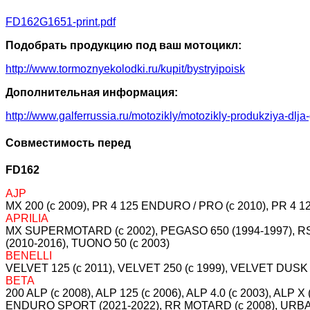
FD162G1651-print.pdf
Подобрать продукцию под ваш мотоцикл:
http://www.tormoznyekolodki.ru/kupit/bystryipoisk
Дополнительная информация:
http://www.galferrussia.ru/motozikly/motozikly-produkziya-dlja
Совместимость перед
FD162
AJP
MX 200 (c 2009), PR 4 125 ENDURO / PRO (c 2010), PR 4 12
APRILIA
MX SUPERMOTARD (c 2002), PEGASO 650 (1994-1997), RS 50
(2010-2016), TUONO 50 (c 2003)
BENELLI
VELVET 125 (c 2011), VELVET 250 (c 1999), VELVET DUSK 
BETA
200 ALP (c 2008), ALP 125 (c 2006), ALP 4.0 (c 2003), ALP 
ENDURO SPORT (2021-2022), RR MOTARD (c 2008), URBAN 