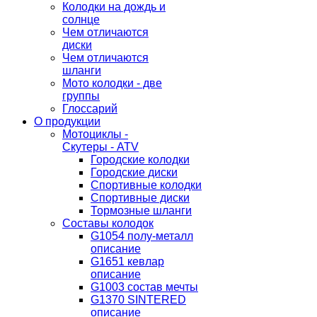
Колодки на дождь и
солнце
Чем отличаются
диски
Чем отличаются
шланги
Мото колодки - две
группы
Глоссарий
О продукции
Мотоциклы -
Скутеры - ATV
Городские колодки
Городские диски
Спортивные колодки
Спортивные диски
Тормозные шланги
Составы колодок
G1054 полу-металл
описание
G1651 кевлар
описание
G1003 состав мечты
G1370 SINTERED
описание