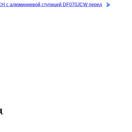
CH с алюминиевой ступицей DF070JCW перед
д