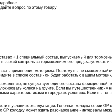
одробнее
дайте вопрос по этому товару
тавах + 1 специальный состав, выпускаемый для тормозны
 высокий контроль за торможением его предсказуемость и 
асть применения мотоцикла. Поэтому вы не сможете найти
видите в списке состав - он будет работать с вашим мотоцик
сожалению, не существует единого состава фрикционной пл
блокировать колеса на грунте. Если вы путешественник - у 
чными характеристиками в городских условиях. Если вы гон
сти в условиях эксплуатации. Гоночная колодка серии GP
его GP колодку может ждать разочарование - интервалы меж