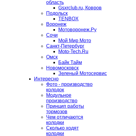
область
Gsxrclub.ru, Ковров
Подольск
TENBOX
Воронеж
Мотоворонеж.Ру
Сочи
Мой Мир Мото
Санкт-Петербург
Moto-Tech.Ru
Омск
Байк Тайм
Новомосковск
Зеленый Мотосервис
Интересно
Фото - производство
колодок
Модульное
производство
Принцип работы
тормозов
Чем отличаются
колодки
Сколько ходят
колодки