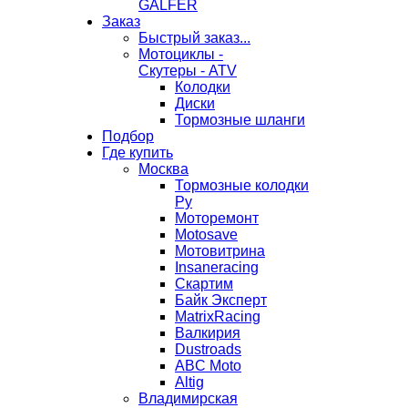
GALFER
Заказ
Быстрый заказ...
Мотоциклы -
Скутеры - ATV
Колодки
Диски
Тормозные шланги
Подбор
Где купить
Москва
Тормозные колодки
Ру
Моторемонт
Motosave
Мотовитрина
Insaneracing
Скартим
Байк Эксперт
MatrixRacing
Валкирия
Dustroads
ABC Moto
Altig
Владимирская