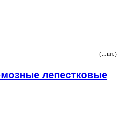
(
...
шт. )
рмозные лепестковые