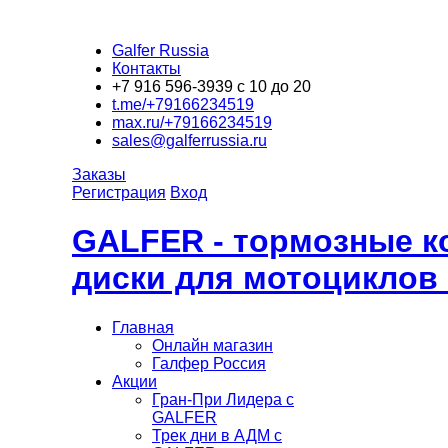
Galfer Russia
Контакты
+7 916 596-3939 с 10 до 20
t.me/+79166234519
max.ru/+79166234519
sales@galferrussia.ru
Заказы
Регистрация
Вход
GALFER - тормозные к
диски для мотоциклов
Главная
Онлайн магазин
Галфер Россия
Акции
Гран-При Лидера c
GALFER
Трек дни в АДМ с