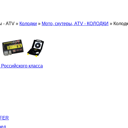
ы - ATV
»
Колодки
»
Мото, скутеры, ATV - КОЛОДКИ
»
Колодк
 Российского класса
LFER
ред