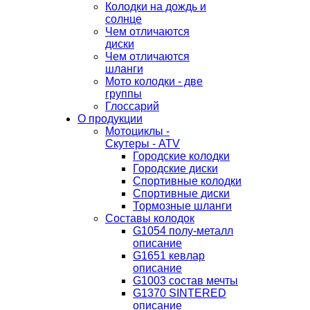
Колодки на дождь и
солнце
Чем отличаются
диски
Чем отличаются
шланги
Мото колодки - две
группы
Глоссарий
О продукции
Мотоциклы -
Скутеры - ATV
Городские колодки
Городские диски
Спортивные колодки
Спортивные диски
Тормозные шланги
Составы колодок
G1054 полу-металл
описание
G1651 кевлар
описание
G1003 состав мечты
G1370 SINTERED
описание