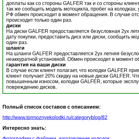
доплаты как со стороны GALFER так и со стороны клиент
так же сообщить модель мотоцикла, пробег на колодках,
РФ обмен происходит в момент обращения. В случае отс
происходит только один раз.
диски
На диски GALFER предоставляется безусловная 2ух летн
дату покупки, предоставить диск или диски, сообщить м
один раз.
шланги
На шланги GALFER предоставляется 2ух летняя безусло
неаккуратной установкой. Обмен происходит в момент о
гарантия на ваши диски
В случае если клиент полагает, что колодки GALFER пр
клиент получает 20% скидку на новые диски GALFER. Ч
повышенным износом, колодки GALFER, которые эксплуат
повреждению дисков.
Полный список составов с описанием:
http://www.tormoznyekolodki.ru/categoryblog/82
Интересно знать:
Фотографии с фабрики, изготовление колодок