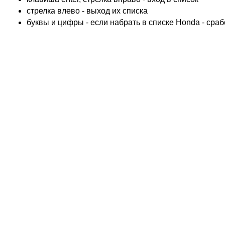
ACCOSSATO
cтрелка влево - выход их списка
ADIVA
буквы и цифры - если набрать в списке Honda - сра
ADLY
ADLY 4 Колеса
AEON
AEON 4 Колеса
AJP
ALFER
ALPINA
APRILIA
ARCTIC CAT 4 Колеса
ARCTIC CAT Снег
ARMSTRONG
ASPES
ATALA
ATK
BAROSSA 4 Колеса
BATABUS
BENELLI
BETA