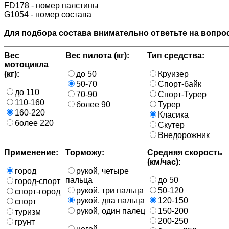
FD178 - номер палстины
G1054 - номер состава
Для подбора состава внимательно ответьте на вопрос
Вес
Вес пилота (кг):
Тип средства:
мотоцикла
(кг):
до 50
Круизер
50-70
Спорт-байк
до 110
70-90
Спорт-Турер
110-160
более 90
Турер
160-220
Класика
более 220
Скутер
Внедорожник
Применение:
Торможу:
Средняя скорость
(км/час):
город
рукой, четыре
пальца
до 50
город-спорт
рукой, три пальца
50-120
спорт-город
рукой, два пальца
120-150
спорт
рукой, один палец
150-200
туризм
200-250
грунт