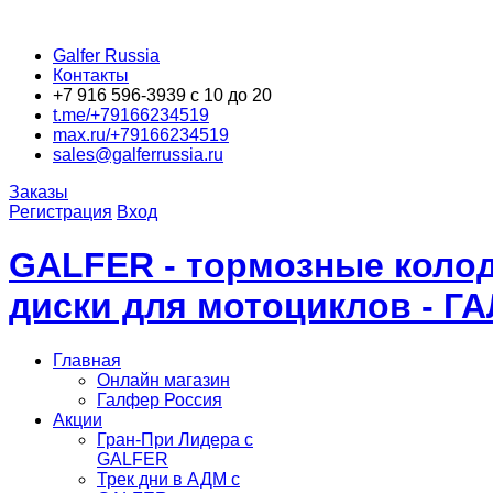
Galfer Russia
Контакты
+7 916 596-3939 с 10 до 20
t.me/+79166234519
max.ru/+79166234519
sales@galferrussia.ru
Заказы
Регистрация
Вход
GALFER - тормозные колод
диски для мотоциклов - Г
Главная
Онлайн магазин
Галфер Россия
Акции
Гран-При Лидера c
GALFER
Трек дни в АДМ с