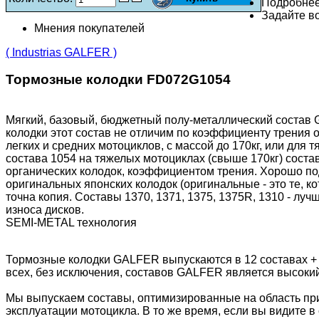
Подробне
Задайте во
Мнения покупателей
( Industrias GALFER )
Тормозные колодки FD072G1054
Мягкий, базовый, бюджетный полу-металлический состав 
колодки этот состав не отличим по коэффициенту трения 
легких и средних мотоциклов, с массой до 170кг, или для
состава 1054 на тяжелых мотоциклах (свыше 170кг) состав
органических колодок, коэффициентом трения. Хорошо подх
оригинальных японских колодок (оригинальные - это те, 
точна копия. Составы 1370, 1371, 1375, 1375R, 1310 - лу
износа дисков.
SEMI-METAL технология
Тормозные колодки GALFER выпускаются в 12 составах +
всех, без исключения, составов GALFER является высоки
Мы выпускаем составы, оптимизированные на область пр
эксплуатации мотоцикла. В то же время, если вы видите в 