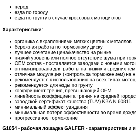
перед
езда по городу
езда по грунту в случае кроссовых мотоциклов
Характеристики:
органика с вкраплениями мягких цветных металлов
бережная работа по тормозному диску
лучшее сочетание цена/качество на рынке
низкий уровень или полное отсутствие шума при то
OEM состав - поставляется заводами с новыми мото
оптимизирована для работы на низких и средних те
отличная модуляция (контроль за торможением) на н
рекомендуется к использованию на всех типах мотоц
рекомендуется для езды по грунту
коэффициент трения, превышающий OEM
линейность коэффициента трения на средней городск
заводской сертификат качества (TUV) KBA N 60811
минимальный эффект увядания
минимальная потеря эффективности во время дожд
прогрессивное торможение
G1054 - рабочая лошадка GALFER - характеристики и