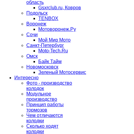
область
Gsxrclub.ru, Ковров
Подольск
TENBOX
Воронеж
Мотоворонеж.Ру
Сочи
Мой Мир Мото
Санкт-Петербург
Moto-Tech.Ru
Омск
Байк Тайм
Новомосковск
Зеленый Мотосервис
Интересно
Фото - производство
колодок
Модульное
производство
Принцип работы
тормозов
Чем отличаются
колодки
Сколько ходят
колодки