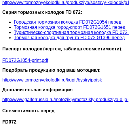
http://www.tormoznyekolodki.ru/produkziya/sostavy-kolodok/g
Серия тормозных колодок FD 072:
Городская тормозная колодка FD072G1054 перед
Тормозная колодка город-спорт FD072G1651 перед
Туристическо-спортивная тормозная колодка FD 072
Тормозная колодка для грунта FD 072 G1396 перед
Паспорт колодок (чертеж, таблица совместимости):
FD072G1054-print.pdf
Подобрать продукцию под ваш мотоцикл:
http://www.tormoznyekolodki.ru/kupit/bystryipoisk
Дополнительная информация:
http://www.galferrussia.ru/motozikly/motozikly-produkziya-dlja
Совместимость перед
FD072