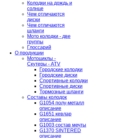
Колодки на дождь и
солнце
Чем отличаются
диски
Чем отличаются
шланги
Мото колодки - две
группы
Глоссарий
О продукции
Мотоциклы -
Скутеры - ATV
Городские колодки
Городские диски
Спортивные колодки
Спортивные диски
Тормозные шланги
Составы колодок
G1054 полу-металл
описание
G1651 кевлар
описание
G1003 состав мечты
G1370 SINTERED
описание