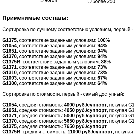
ногой
более 250
Применимые составы:
Cортировка по лучшему соответствию условиям, первый 
G1375
, соответствие заданным условиям:
100%
G1054
, соответствие заданным условиям:
94%
G1651
, соответствие заданным условиям:
94%
G1370
, соответствие заданным условиям:
94%
G1375R
, соответствие заданным условиям:
88%
G1371
, соответствие заданным условиям:
73%
G1310
, соответствие заданным условиям:
73%
G1003
, соответствие заданным условиям:
67%
G1300
, соответствие заданным условиям:
64%
Cортировка по стоимости, первый - самый доступный:
G1054
, средняя стоимость:
4000 руб./суппорт
, покупая G
G1651
, средняя стоимость:
4650 руб./суппорт
, покупая G
G1371
, средняя стоимость:
5000 руб./суппорт
, покупая G
G1370
, средняя стоимость:
5650 руб./суппорт
, покупая G
G1375
, средняя стоимость:
7650 руб./суппорт
G1375R
, средняя стоимость:
11000 руб./суппорт
, покупа