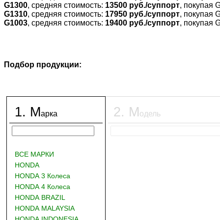
G1300
, средняя стоимость:
13500 руб./суппорт
, покупая 
G1310
, средняя стоимость:
17950 руб./суппорт
, покупая 
G1003
, средняя стоимость:
19400 руб./суппорт
, покупая 
Подбор продукции:
1
.
М
2
.
М
арка
одель
ВСЕ МАРКИ
HONDA
HONDA 3 Колеса
HONDA 4 Колеса
HONDA BRAZIL
HONDA MALAYSIA
HONDA INDONESIA