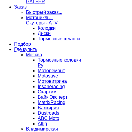
GALFER
Заказ
Быстрый заказ...
Мотоциклы -
Скутеры - ATV
Колодки
Диски
Тормозные шланги
Подбор
Где купить
Москва
Тормозные колодки
Ру
Моторемонт
Motosave
Мотовитрина
Insaneracing
Скартим
Байк Эксперт
MatrixRacing
Валкирия
Dustroads
ABC Moto
Altig
Владимирская