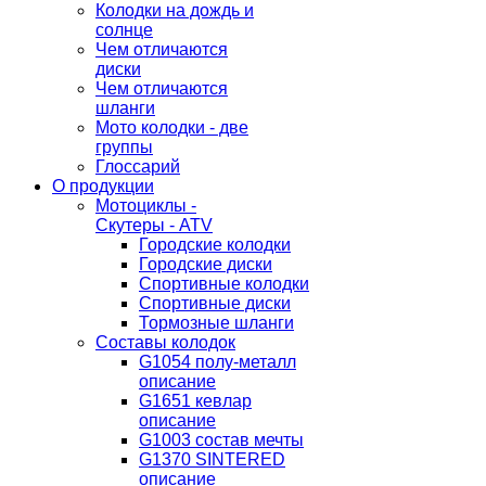
Колодки на дождь и
солнце
Чем отличаются
диски
Чем отличаются
шланги
Мото колодки - две
группы
Глоссарий
О продукции
Мотоциклы -
Скутеры - ATV
Городские колодки
Городские диски
Спортивные колодки
Спортивные диски
Тормозные шланги
Составы колодок
G1054 полу-металл
описание
G1651 кевлар
описание
G1003 состав мечты
G1370 SINTERED
описание