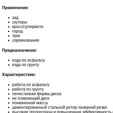
Применение:
зад
скутеры
кросс/супермото
город
трек
соревнования
Предназначение:
езда по асфальту
езда по грунту
Характеристики:
работа по асфальту
работа по грунту
лепестковая форма диска
не плавающий диск
пониженная масса
цементированный стальной ротор лазерной резки
высокая теплоотдача и повышенная эффективность 