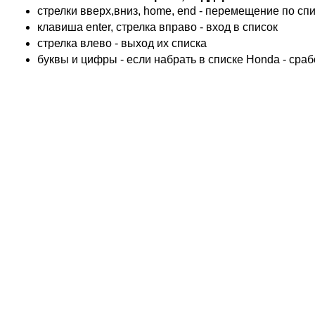
KTM
стрелки вверх,вниз, home, end - перемещение по спис
TRIUMPH
клавиша enter, стрелка вправо - вход в список
ACCOSSATO
cтрелка влево - выход их списка
ADIVA
буквы и цифры - если набрать в списке Honda - сра
ADLY
ADLY 4 Колеса
AEON
AEON 4 Колеса
AJP
ALFER
ALPINA
APRILIA
ARCTIC CAT 4 Колеса
ARCTIC CAT Снег
ARMSTRONG
ASPES
ATALA
ATK
BAROSSA 4 Колеса
BATABUS
BENELLI