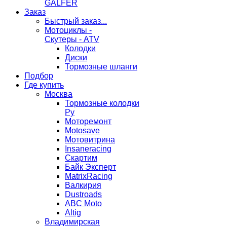
GALFER
Заказ
Быстрый заказ...
Мотоциклы -
Скутеры - ATV
Колодки
Диски
Тормозные шланги
Подбор
Где купить
Москва
Тормозные колодки
Ру
Моторемонт
Motosave
Мотовитрина
Insaneracing
Скартим
Байк Эксперт
MatrixRacing
Валкирия
Dustroads
ABC Moto
Altig
Владимирская