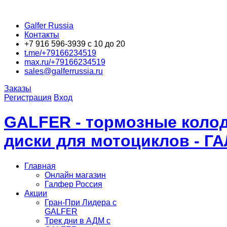
Galfer Russia
Контакты
+7 916 596-3939 с 10 до 20
t.me/+79166234519
max.ru/+79166234519
sales@galferrussia.ru
Заказы
Регистрация
Вход
GALFER - тормозные колод
диски для мотоциклов - Г
Главная
Онлайн магазин
Галфер Россия
Акции
Гран-При Лидера c
GALFER
Трек дни в АДМ с