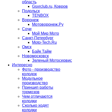
область
Gsxrclub.ru, Ковров
Подольск
TENBOX
Воронеж
Мотоворонеж.Ру
Сочи
Мой Мир Мото
Санкт-Петербург
Moto-Tech.Ru
Омск
Байк Тайм
Новомосковск
Зеленый Мотосервис
Интересно
Фото - производство
колодок
Модульное
производство
Принцип работы
тормозов
Чем отличаются
колодки
Сколько ходят
колодки