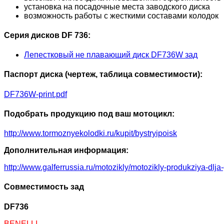
установка на посадочные места заводского диска
возможность работы с жесткими составами колодок
Серия дисков DF 736:
Лепестковый не плавающий диск DF736W зад
Паспорт диска (чертеж, таблица совместимости):
DF736W-print.pdf
Подобрать продукцию под ваш мотоцикл:
http://www.tormoznyekolodki.ru/kupit/bystryipoisk
Дополнительная информация:
http://www.galferrussia.ru/motozikly/motozikly-produkziya-dlja
Совместимость зад
DF736
BENELLI