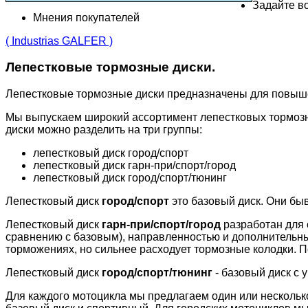
Задайте во
Мнения покупателей
( Industrias GALFER )
Лепестковые тормозные диски.
Лепестковые тормозные диски предназначены для повыш
Мы выпускаем широкий ассортимент лепестковых тормозн
диски можно разделить на три группы:
лепестковый диск город/спорт
лепестковый диск гарн-при/спорт/город
лепестковый диск город/спорт/тюнинг
Лепестковый диск
город/спорт
это базовый диск. Они бы
Лепестковый диск
гарн-при/спорт/город
разработан для 
сравнению с базовым), направленностью и дополнительн
торможениях, но сильнее расходует тормозные колодки. П
Лепестковый диск
город/спорт/тюнинг
- базовый диск с 
Для каждого мотоцикла мы предлагаем один или несколько