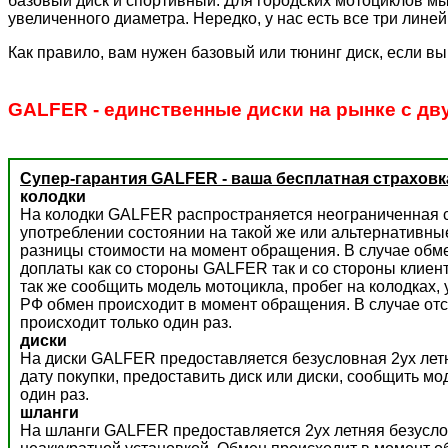
базовый диск и спортивный. Для городских мотоциклов мы
увеличенного диаметра. Нередко, у нас есть все три лине
Как правило, вам нужен базовый или тюнинг диск, если вы
GALFER - единственные диски на рынке с дв
Супер-гарантия GALFER - ваша бесплатная страховк
колодки
На колодки GALFER распространяется неограниченная с
употреблении состоянии на такой же или альтернативны
разницы стоимости на момент обращения. В случае обм
доплаты как со стороны GALFER так и со стороны клиент
так же сообщить модель мотоцикла, пробег на колодках,
РФ обмен происходит в момент обращения. В случае отс
происходит только один раз.
диски
На диски GALFER предоставляется безусловная 2ух летн
дату покупки, предоставить диск или диски, сообщить м
один раз.
шланги
На шланги GALFER предоставляется 2ух летняя безусло