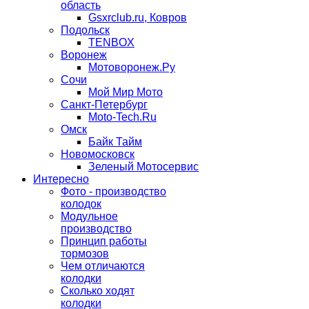
область
Gsxrclub.ru, Ковров
Подольск
TENBOX
Воронеж
Мотоворонеж.Ру
Сочи
Мой Мир Мото
Санкт-Петербург
Moto-Tech.Ru
Омск
Байк Тайм
Новомосковск
Зеленый Мотосервис
Интересно
Фото - производство
колодок
Модульное
производство
Принцип работы
тормозов
Чем отличаются
колодки
Сколько ходят
колодки