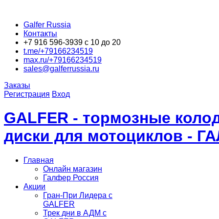
Galfer Russia
Контакты
+7 916 596-3939 с 10 до 20
t.me/+79166234519
max.ru/+79166234519
sales@galferrussia.ru
Заказы
Регистрация
Вход
GALFER - тормозные колод
диски для мотоциклов - Г
Главная
Онлайн магазин
Галфер Россия
Акции
Гран-При Лидера c
GALFER
Трек дни в АДМ с