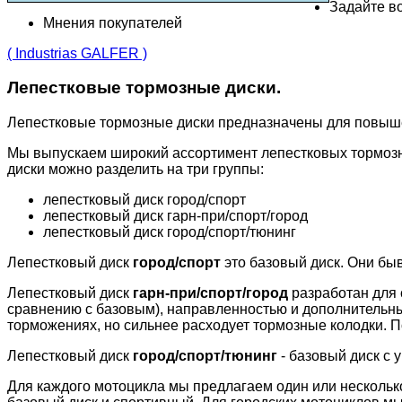
Задайте во
Мнения покупателей
( Industrias GALFER )
Лепестковые тормозные диски.
Лепестковые тормозные диски предназначены для повыш
Мы выпускаем широкий ассортимент лепестковых тормозн
диски можно разделить на три группы:
лепестковый диск город/спорт
лепестковый диск гарн-при/спорт/город
лепестковый диск город/спорт/тюнинг
Лепестковый диск
город/спорт
это базовый диск. Они бы
Лепестковый диск
гарн-при/спорт/город
разработан для 
сравнению с базовым), направленностью и дополнительн
торможениях, но сильнее расходует тормозные колодки. П
Лепестковый диск
город/спорт/тюнинг
- базовый диск с 
Для каждого мотоцикла мы предлагаем один или несколько