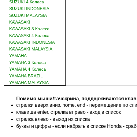
SUZUKI 4 Колеса
SUZUKI INDONESIA
SUZUKI MALAYSIA
KAWASAKI
KAWASAKI 3 Колеса
KAWASAKI 4 Колеса
KAWASAKI INDONESIA
KAWASAKI MALAYSIA
YAMAHA
YAMAHA 3 Колеса
YAMAHA 4 Колеса
YAMAHA BRAZIL
YAMAHA MALAYSIA
DUCATI
BMW
Помимо мыши/тачскрина, поддерживаются клав
KTM
стрелки вверх,вниз, home, end - перемещение по спис
TRIUMPH
клавиша enter, стрелка вправо - вход в список
ACCOSSATO
cтрелка влево - выход их списка
ADIVA
буквы и цифры - если набрать в списке Honda - сра
ADLY
ADLY 4 Колеса