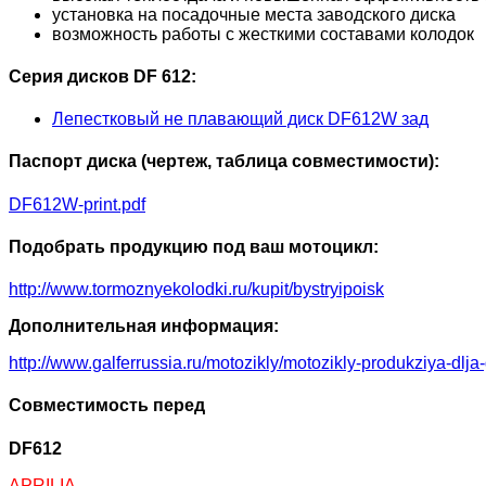
установка на посадочные места заводского диска
возможность работы с жесткими составами колодок
Серия дисков DF 612:
Лепестковый не плавающий диск DF612W зад
Паспорт диска (чертеж, таблица совместимости):
DF612W-print.pdf
Подобрать продукцию под ваш мотоцикл:
http://www.tormoznyekolodki.ru/kupit/bystryipoisk
Дополнительная информация:
http://www.galferrussia.ru/motozikly/motozikly-produkziya-dlja
Совместимость перед
DF612
APRILIA