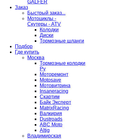
GALFER
Заказ
Быстрый заказ...
Мотоциклы -
Скутеры - ATV
Колодки
Диски
Тормозные шланги
Подбор
Где купить
Москва
Тормозные колодки
Ру
Моторемонт
Motosave
Мотовитрина
Insaneracing
Скартим
Байк Эксперт
MatrixRacing
Валкирия
Dustroads
ABC Moto
Altig
Владимирская