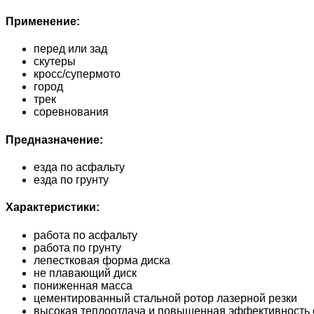
Применение:
перед или зад
скутеры
кросс/супермото
город
трек
соревнования
Предназначение:
езда по асфальту
езда по грунту
Характеристики:
работа по асфальту
работа по грунту
лепестковая форма диска
не плавающий диск
пониженная масса
цементированный стальной ротор лазерной резки
высокая теплоотдача и повышенная эффективность 