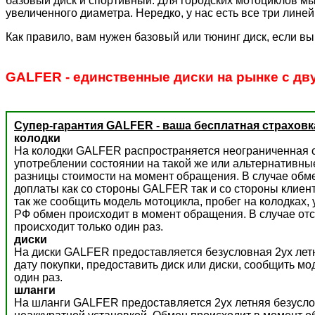
базовый диск и спортивный. Для городских мотоциклов мы
увеличенного диаметра. Нередко, у нас есть все три лине
Как правило, вам нужен базовый или тюнинг диск, если вы
GALFER - единственные диски на рынке с дв
Супер-гарантия GALFER - ваша бесплатная страховк
колодки
На колодки GALFER распространяется неограниченная с
употреблении состоянии на такой же или альтернативны
разницы стоимости на момент обращения. В случае обм
доплаты как со стороны GALFER так и со стороны клиент
так же сообщить модель мотоцикла, пробег на колодках,
РФ обмен происходит в момент обращения. В случае отс
происходит только один раз.
диски
На диски GALFER предоставляется безусловная 2ух летн
дату покупки, предоставить диск или диски, сообщить м
один раз.
шланги
На шланги GALFER предоставляется 2ух летняя безусло