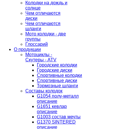
Колодки на дождь и
солнце
Чем отличаются
диски
Чем отличаются
шланги
Мото колодки - две
группы
Глоссарий
О продукции
Мотоциклы -
Скутеры - ATV
Городские колодки
Городские диски
Спортивные колодки
Спортивные диски
Тормозные шланги
Составы колодок
G1054 полу-металл
описание
G1651 кевлар
описание
G1003 состав мечты
G1370 SINTERED
описание