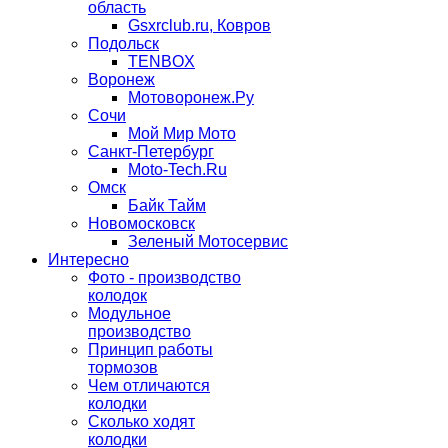
область
Gsxrclub.ru, Ковров
Подольск
TENBOX
Воронеж
Мотоворонеж.Ру
Сочи
Мой Мир Мото
Санкт-Петербург
Moto-Tech.Ru
Омск
Байк Тайм
Новомосковск
Зеленый Мотосервис
Интересно
Фото - производство
колодок
Модульное
производство
Принцип работы
тормозов
Чем отличаются
колодки
Сколько ходят
колодки