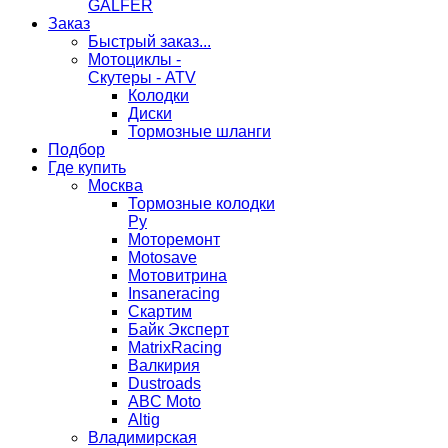
GALFER
Заказ
Быстрый заказ...
Мотоциклы -
Скутеры - ATV
Колодки
Диски
Тормозные шланги
Подбор
Где купить
Москва
Тормозные колодки
Ру
Моторемонт
Motosave
Мотовитрина
Insaneracing
Скартим
Байк Эксперт
MatrixRacing
Валкирия
Dustroads
ABC Moto
Altig
Владимирская