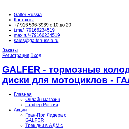
Galfer Russia
Контакты
+7 916 596-3939 с 10 до 20
t.me/+79166234519
max.ru/+79166234519
sales@galferrussia.ru
Заказы
Регистрация
Вход
GALFER - тормозные колод
диски для мотоциклов - Г
Главная
Онлайн магазин
Галфер Россия
Акции
Гран-При Лидера c
GALFER
Трек дни в АДМ с