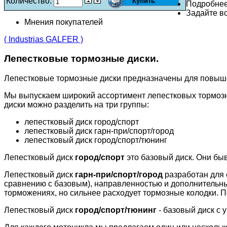
Количество:
Подробне
Задайте во
Мнения покупателей
( Industrias GALFER )
Лепестковые тормозные диски.
Лепестковые тормозные диски предназначены для повыш
Мы выпускаем широкий ассортимент лепестковых тормозн
диски можно разделить на три группы:
лепестковый диск город/спорт
лепестковый диск гарн-при/спорт/город
лепестковый диск город/спорт/тюнинг
Лепестковый диск
город/спорт
это базовый диск. Они бы
Лепестковый диск
гарн-при/спорт/город
разработан для 
сравнению с базовым), направленностью и дополнительн
торможениях, но сильнее расходует тормозные колодки. П
Лепестковый диск
город/спорт/тюнинг
- базовый диск с 