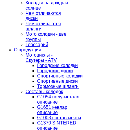
Колодки на дождь и
солнце
Чем отличаются
диски
Чем отличаются
шланги
Мото колодки - две
группы
Глоссарий
О продукции
Мотоциклы -
Скутеры - ATV
Городские колодки
Городские диски
Спортивные колодки
Спортивные диски
Тормозные шланги
Составы колодок
G1054 полу-металл
описание
G1651 кевлар
описание
G1003 состав мечты
G1370 SINTERED
описание