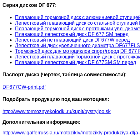
Серия дисков DF 677:
Плавающий тормозной диск с алюминиевой ступиц
Лепестковый плавающий диск со стальной ступице
Плавающий тормозной диск с проточками увл. диам
Плавающий лепестковый диск DF 677 SM перед
Лепестковый не плавающий диск DF677W перед
Лепестковый диск увеличенного диаметра DF677FLS
Тормозной диск для мотоциклов спорт/город DF 677 
Лепестковый плавающий тормозной диск с проточка
Плавающий лепестковый диск DF 677SM SM перед
Паспорт диска (чертеж, таблица совместимости):
DF677CW-print.pdf
Подобрать продукцию под ваш мотоцикл:
http://www.tormoznyekolodki.ru/kupit/bystryipoisk
Дополнительная информация:
http://www.galferrussia.ru/motozikly/motozikly-produkziya-dlja