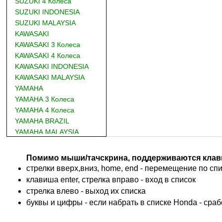
SUZUKI 4 Колеса
SUZUKI INDONESIA
SUZUKI MALAYSIA
KAWASAKI
KAWASAKI 3 Колеса
KAWASAKI 4 Колеса
KAWASAKI INDONESIA
KAWASAKI MALAYSIA
YAMAHA
YAMAHA 3 Колеса
YAMAHA 4 Колеса
YAMAHA BRAZIL
YAMAHA MALAYSIA
DUCATI
BMW
Помимо мыши/тачскрина, поддерживаются клав
KTM
стрелки вверх,вниз, home, end - перемещение по спис
TRIUMPH
клавиша enter, стрелка вправо - вход в список
ACCOSSATO
cтрелка влево - выход их списка
ADIVA
буквы и цифры - если набрать в списке Honda - сра
ADLY
ADLY 4 Колеса