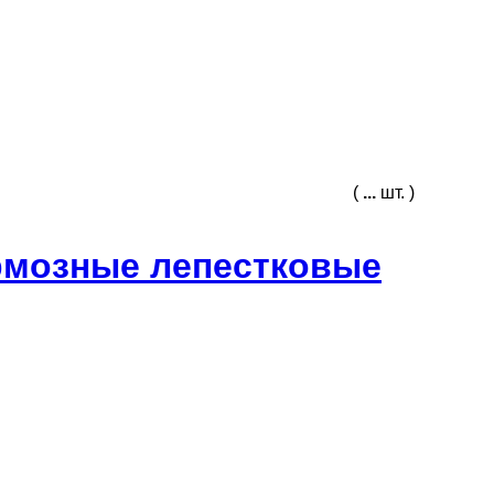
(
...
шт. )
рмозные лепестковые