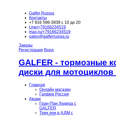
Galfer Russia
Контакты
+7 916 596-3939 с 10 до 20
t.me/+79166234519
max.ru/+79166234519
sales@galferrussia.ru
Заказы
Регистрация
Вход
GALFER - тормозные к
диски для мотоциклов
Главная
Онлайн магазин
Галфер Россия
Акции
Гран-При Лидера c
GALFER
Трек дни в АДМ с