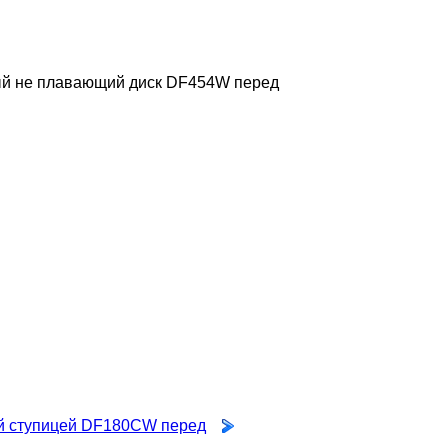
й не плавающий диск DF454W перед
й ступицей DF180CW перед