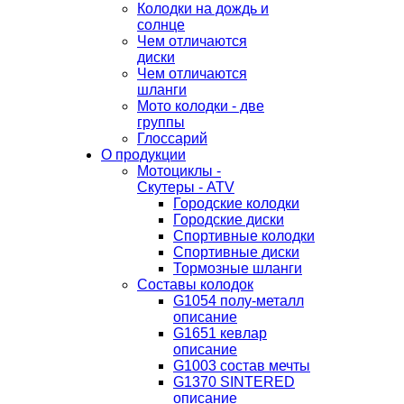
Колодки на дождь и
солнце
Чем отличаются
диски
Чем отличаются
шланги
Мото колодки - две
группы
Глоссарий
О продукции
Мотоциклы -
Скутеры - ATV
Городские колодки
Городские диски
Спортивные колодки
Спортивные диски
Тормозные шланги
Составы колодок
G1054 полу-металл
описание
G1651 кевлар
описание
G1003 состав мечты
G1370 SINTERED
описание