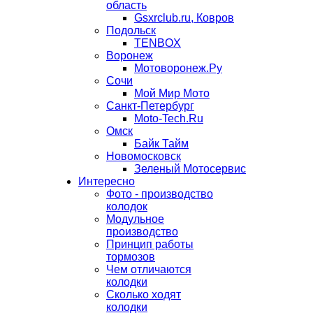
область
Gsxrclub.ru, Ковров
Подольск
TENBOX
Воронеж
Мотоворонеж.Ру
Сочи
Мой Мир Мото
Санкт-Петербург
Moto-Tech.Ru
Омск
Байк Тайм
Новомосковск
Зеленый Мотосервис
Интересно
Фото - производство
колодок
Модульное
производство
Принцип работы
тормозов
Чем отличаются
колодки
Сколько ходят
колодки