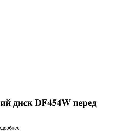
ий диск DF454W перед
одробнее