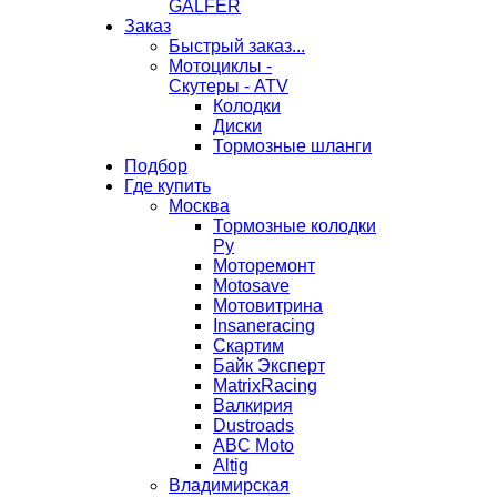
GALFER
Заказ
Быстрый заказ...
Мотоциклы -
Скутеры - ATV
Колодки
Диски
Тормозные шланги
Подбор
Где купить
Москва
Тормозные колодки
Ру
Моторемонт
Motosave
Мотовитрина
Insaneracing
Скартим
Байк Эксперт
MatrixRacing
Валкирия
Dustroads
ABC Moto
Altig
Владимирская