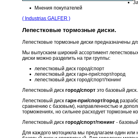
За
Мнения покупателей
( Industrias GALFER )
Лепестковые тормозные диски.
Лепестковые тормозные диски предназначены д
Мы выпускаем широкий ассортимент лепестковых
диски можно разделить на три группы:
лепестковый диск город/спорт
лепестковый диск гарн-при/спорт/город
лепестковый диск город/спорт/тюнинг
Лепестковый диск
город/спорт
это базовый диск.
Лепестковый диск
гарн-при/спорт/город
разрабо
сравнению с базовым), направленностью и допо
торможениях, но сильнее расходует тормозные ко
Лепестковый диск
город/спорт/тюнинг
- базовый
Для каждого мотоцикла мы предлагаем один или н