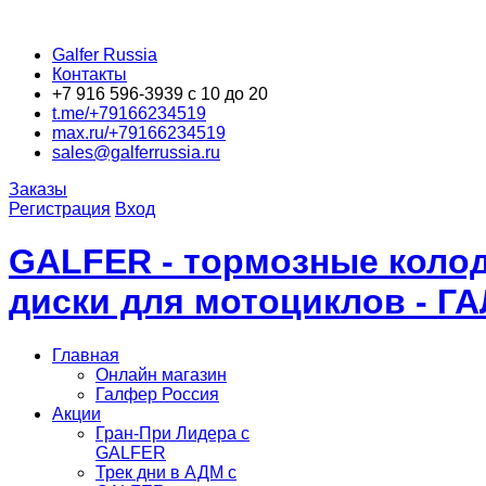
Galfer Russia
Контакты
+7 916 596-3939 с 10 до 20
t.me/+79166234519
max.ru/+79166234519
sales@galferrussia.ru
Заказы
Регистрация
Вход
GALFER - тормозные колод
диски для мотоциклов - Г
Главная
Онлайн магазин
Галфер Россия
Акции
Гран-При Лидера c
GALFER
Трек дни в АДМ с