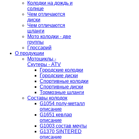
Колодки на дождь и
солнце
Чем отличаются
диски
Чем отличаются
шланги
Мото колодки - две
группы
Глоссарий
О продукции
Мотоциклы -
Скутеры - ATV
Городские колодки
Городские диски
Спортивные колодки
Спортивные диски
Тормозные шланги
Составы колодок
G1054 полу-металл
описание
G1651 кевлар
описание
G1003 состав мечты
G1370 SINTERED
описание