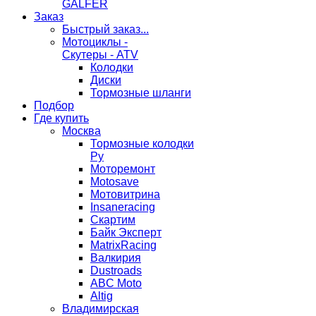
GALFER
Заказ
Быстрый заказ...
Мотоциклы -
Скутеры - ATV
Колодки
Диски
Тормозные шланги
Подбор
Где купить
Москва
Тормозные колодки
Ру
Моторемонт
Motosave
Мотовитрина
Insaneracing
Скартим
Байк Эксперт
MatrixRacing
Валкирия
Dustroads
ABC Moto
Altig
Владимирская