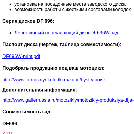
установка на посадочные места заводского диска
возможность работы с жесткими составами колодок
Серия дисков DF 696:
Лепестковый не плавающий диск DF696W зад
Паспорт диска (чертеж, таблица совместимости):
DF696W-print.pdf
Подобрать продукцию под ваш мотоцикл:
http://www.tormoznyekolodki.ru/kupit/bystryipoisk
Дополнительная информация:
http://www.galferrussia.ru/motozikly/motozikly-produkziya-dlja
Совместимость зад
DF696
KTM