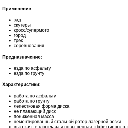
Применение:
зад
скутеры
кросс/супермото
город
трек
соревнования
Предназначение:
езда по асфальту
езда по грунту
Характеристики:
работа по асфальту
работа по грунту
лепестковая форма диска
не плавающий диск
пониженная масса
цементированный стальной ротор лазерной резки
высокая теплоотдача и повышенная эффективность 