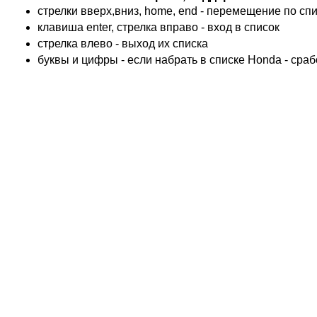
KTM
стрелки вверх,вниз, home, end - перемещение по спис
TRIUMPH
клавиша enter, стрелка вправо - вход в список
ACCOSSATO
cтрелка влево - выход их списка
ADIVA
буквы и цифры - если набрать в списке Honda - сра
ADLY
ADLY 4 Колеса
AEON
AEON 4 Колеса
AJP
ALFER
ALPINA
APRILIA
ARCTIC CAT 4 Колеса
ARCTIC CAT Снег
ARMSTRONG
ASPES
ATALA
ATK
BAROSSA 4 Колеса
BATABUS
BENELLI