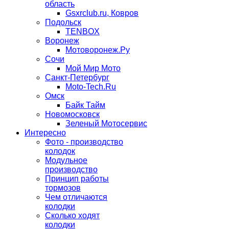
область
Gsxrclub.ru, Ковров
Подольск
TENBOX
Воронеж
Мотоворонеж.Ру
Сочи
Мой Мир Мото
Санкт-Петербург
Moto-Tech.Ru
Омск
Байк Тайм
Новомосковск
Зеленый Мотосервис
Интересно
Фото - производство
колодок
Модульное
производство
Принцип работы
тормозов
Чем отличаются
колодки
Сколько ходят
колодки