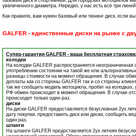
базовый диск и спортивный. Для городских мотоциклов мы
увеличенного диаметра. Нередко, у нас есть все три лине
Как правило, вам нужен базовый или тюнинг диск, если вы
GALFER - единственные диски на рынке с дв
Супер-гарантия GALFER - ваша бесплатная страховк
колодки
На колодки GALFER распространяется неограниченная с
употреблении состоянии на такой же или альтернативны
разницы стоимости на момент обращения. В случае обм
доплаты как со стороны GALFER так и со стороны клиент
так же сообщить модель мотоцикла, пробег на колодках,
РФ обмен происходит в момент обращения. В случае отс
происходит только один раз.
диски
На диски GALFER предоставляется безусловная 2ух летн
дату покупки, предоставить диск или диски, сообщить м
один раз.
шланги
На шланги GALFER предоставляется 2ух летняя безусло