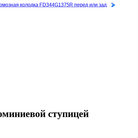
рмозная колодка FD344G1375R перед или зад
миниевой ступицей