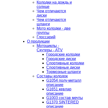
Колодки на дождь и
солнце
Чем отличаются
диски
Чем отличаются
шланги
Мото колодки - две
группы
Глоссарий
О продукции
Мотоциклы -
Скутеры - ATV
Городские колодки
Городские диски
Спортивные колодки
Спортивные диски
Тормозные шланги
Составы колодок
G1054 полу-металл
описание
G1651 кевлар
описание
G1003 состав мечты
G1370 SINTERED
описание