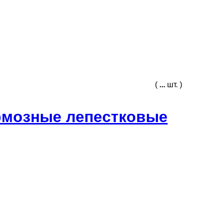
(
...
шт. )
рмозные лепестковые