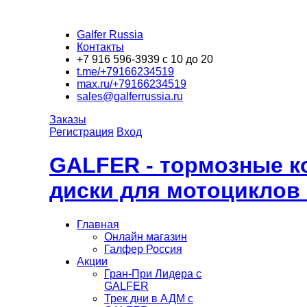
Galfer Russia
Контакты
+7 916 596-3939 с 10 до 20
t.me/+79166234519
max.ru/+79166234519
sales@galferrussia.ru
Заказы
Регистрация
Вход
GALFER - тормозные к
диски для мотоциклов
Главная
Онлайн магазин
Галфер Россия
Акции
Гран-При Лидера c
GALFER
Трек дни в АДМ с