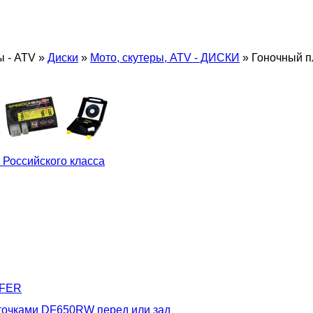
ы - ATV
»
Диски
»
Мото, скутеры, ATV - ДИСКИ
»
Гоночный п
 Российского класса
LFER
точками DF650RW перед или зад