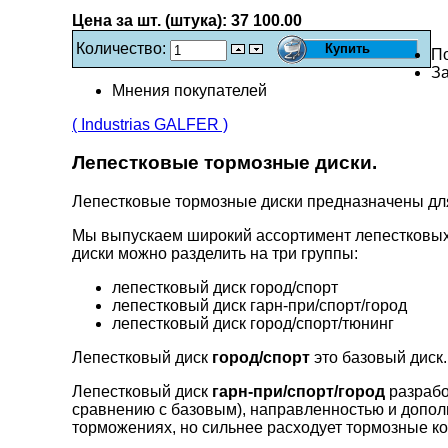
Цена за шт. (штука):
37 100.00
Количество:
П
За
Мнения покупателей
( Industrias GALFER )
Лепестковые тормозные диски.
Лепестковые тормозные диски предназначены д
Мы выпускаем широкий ассортимент лепестковых
диски можно разделить на три группы:
лепестковый диск город/спорт
лепестковый диск гарн-при/спорт/город
лепестковый диск город/спорт/тюнинг
Лепестковый диск
город/спорт
это базовый диск.
Лепестковый диск
гарн-при/спорт/город
разрабо
сравнению с базовым), направленностью и допо
торможениях, но сильнее расходует тормозные ко