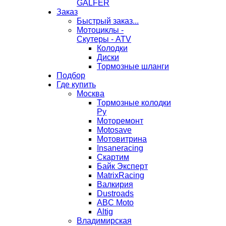
GALFER
Заказ
Быстрый заказ...
Мотоциклы -
Скутеры - ATV
Колодки
Диски
Тормозные шланги
Подбор
Где купить
Москва
Тормозные колодки
Ру
Моторемонт
Motosave
Мотовитрина
Insaneracing
Скартим
Байк Эксперт
MatrixRacing
Валкирия
Dustroads
ABC Moto
Altig
Владимирская