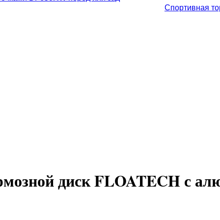
Спортивная то
рмозной диск FLOATECH с алю