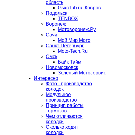
область
Gsxrclub.ru, Ковров
Подольск
TENBOX
Воронеж
Мотоворонеж.Ру
Сочи
Мой Мир Мото
Санкт-Петербург
Moto-Tech.Ru
Омск
Байк Тайм
Новомосковск
Зеленый Мотосервис
Интересно
Фото - производство
колодок
Модульное
производство
Принцип работы
тормозов
Чем отличаются
колодки
Сколько ходят
колодки