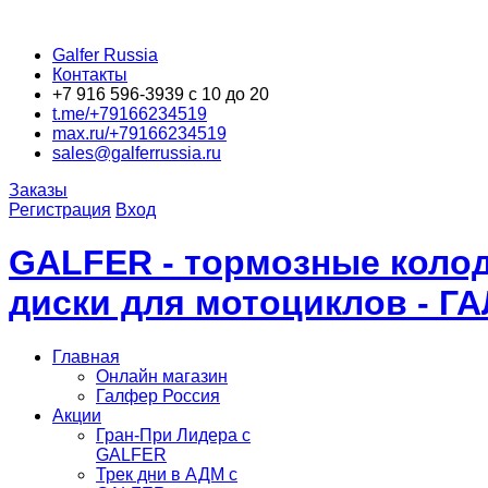
Galfer Russia
Контакты
+7 916 596-3939 с 10 до 20
t.me/+79166234519
max.ru/+79166234519
sales@galferrussia.ru
Заказы
Регистрация
Вход
GALFER - тормозные колод
диски для мотоциклов - Г
Главная
Онлайн магазин
Галфер Россия
Акции
Гран-При Лидера c
GALFER
Трек дни в АДМ с