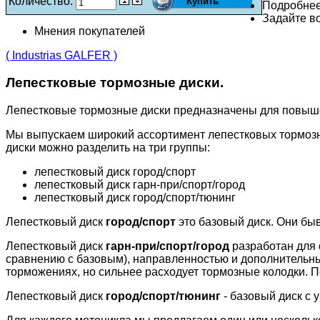
Количество:
Подробне
Задайте во
Мнения покупателей
( Industrias GALFER )
Лепестковые тормозные диски.
Лепестковые тормозные диски предназначены для повыш
Мы выпускаем широкий ассортимент лепестковых тормозн
диски можно разделить на три группы:
лепестковый диск город/спорт
лепестковый диск гарн-при/спорт/город
лепестковый диск город/спорт/тюнинг
Лепестковый диск
город/спорт
это базовый диск. Они бы
Лепестковый диск
гарн-при/спорт/город
разработан для 
сравнению с базовым), направленностью и дополнительн
торможениях, но сильнее расходует тормозные колодки. П
Лепестковый диск
город/спорт/тюнинг
- базовый диск с 