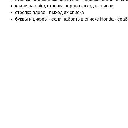
TRIUMPH
клавиша enter, стрелка вправо - вход в список
ACCOSSATO
cтрелка влево - выход их списка
ADIVA
буквы и цифры - если набрать в списке Honda - сра
ADLY
ADLY 4 Колеса
AEON
AEON 4 Колеса
AJP
ALFER
ALPINA
APRILIA
ARCTIC CAT 4 Колеса
ARCTIC CAT Снег
ARMSTRONG
ASPES
ATALA
ATK
BAROSSA 4 Колеса
BATABUS
BENELLI