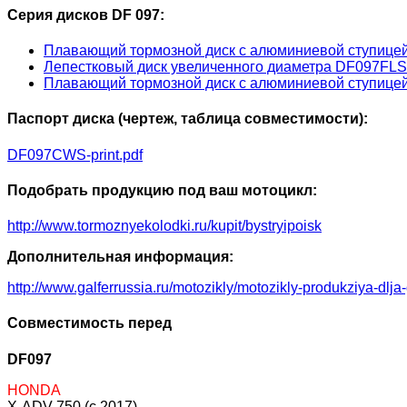
Серия дисков DF 097:
Плавающий тормозной диск с алюминиевой ступиц
Лепестковый диск увеличенного диаметра DF097FLS
Плавающий тормозной диск с алюминиевой ступиц
Паспорт диска (чертеж, таблица совместимости):
DF097CWS-print.pdf
Подобрать продукцию под ваш мотоцикл:
http://www.tormoznyekolodki.ru/kupit/bystryipoisk
Дополнительная информация:
http://www.galferrussia.ru/motozikly/motozikly-produkziya-dlja
Совместимость перед
DF097
HONDA
X-ADV 750 (c 2017)