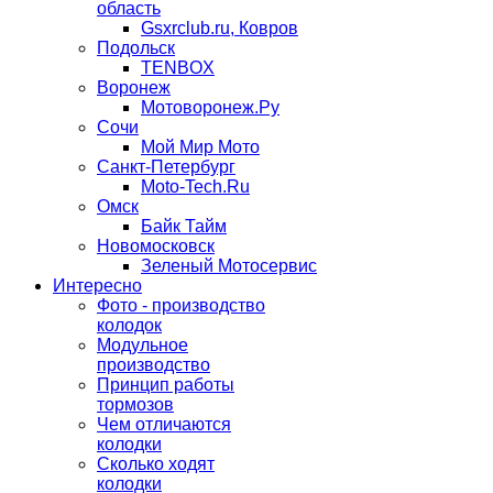
область
Gsxrclub.ru, Ковров
Подольск
TENBOX
Воронеж
Мотоворонеж.Ру
Сочи
Мой Мир Мото
Санкт-Петербург
Moto-Tech.Ru
Омск
Байк Тайм
Новомосковск
Зеленый Мотосервис
Интересно
Фото - производство
колодок
Модульное
производство
Принцип работы
тормозов
Чем отличаются
колодки
Сколько ходят
колодки