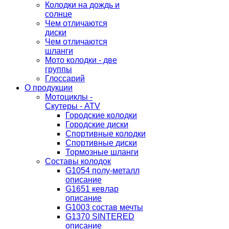
Колодки на дождь и
солнце
Чем отличаются
диски
Чем отличаются
шланги
Мото колодки - две
группы
Глоссарий
О продукции
Мотоциклы -
Скутеры - ATV
Городские колодки
Городские диски
Спортивные колодки
Спортивные диски
Тормозные шланги
Составы колодок
G1054 полу-металл
описание
G1651 кевлар
описание
G1003 состав мечты
G1370 SINTERED
описание