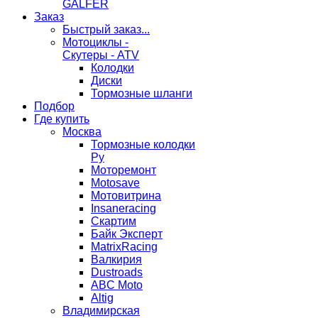
GALFER
Заказ
Быстрый заказ...
Мотоциклы -
Скутеры - ATV
Колодки
Диски
Тормозные шланги
Подбор
Где купить
Москва
Тормозные колодки
Ру
Моторемонт
Motosave
Мотовитрина
Insaneracing
Скартим
Байк Эксперт
MatrixRacing
Валкирия
Dustroads
ABC Moto
Altig
Владимирская