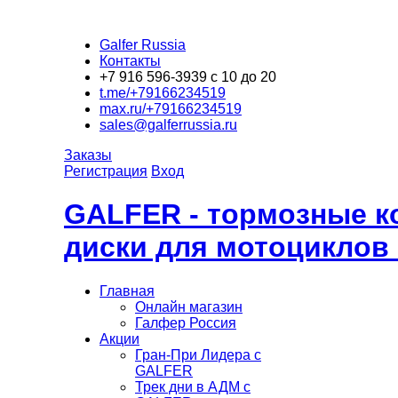
Galfer Russia
Контакты
+7 916 596-3939 с 10 до 20
t.me/+79166234519
max.ru/+79166234519
sales@galferrussia.ru
Заказы
Регистрация
Вход
GALFER - тормозные к
диски для мотоциклов
Главная
Онлайн магазин
Галфер Россия
Акции
Гран-При Лидера c
GALFER
Трек дни в АДМ с