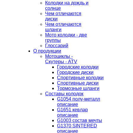
Колодки на дождь и
солнце
Чем отличаются
диски
Чем отличаются
шланги
Мото колодки - две
группы
Глоссарий
О продукции
Мотоциклы -
Скутеры - ATV
Городские колодки
Городские диски
Спортивные колодки
Спортивные диски
Тормозные шланги
Составы колодок
G1054 полу-металл
описание
G1651 кевлар
описание
G1003 состав мечты
G1370 SINTERED
описание