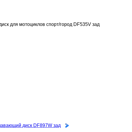
диск для мотоциклов спорт/город DF535V зад
лавающий диск DF897W зад