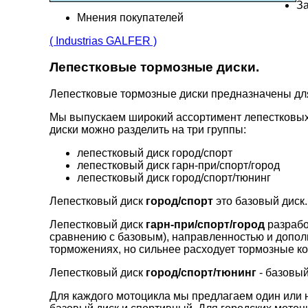
За
Мнения покупателей
( Industrias GALFER )
Лепестковые тормозные диски.
Лепестковые тормозные диски предназначены д
Мы выпускаем широкий ассортимент лепестковых
диски можно разделить на три группы:
лепестковый диск город/спорт
лепестковый диск гарн-при/спорт/город
лепестковый диск город/спорт/тюнинг
Лепестковый диск
город/спорт
это базовый диск.
Лепестковый диск
гарн-при/спорт/город
разрабо
сравнению с базовым), направленностью и допо
торможениях, но сильнее расходует тормозные ко
Лепестковый диск
город/спорт/тюнинг
- базовый
Для каждого мотоцикла мы предлагаем один или н