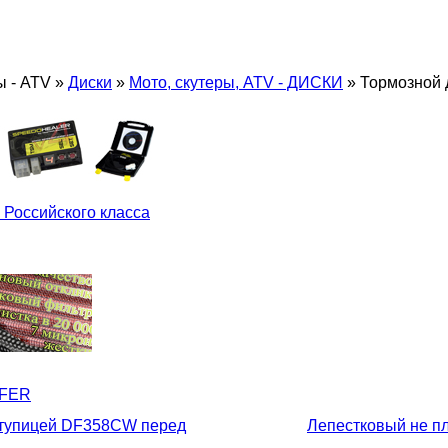
ы - ATV
»
Диски
»
Мото, скутеры, ATV - ДИСКИ
»
Тормозной 
 Российского класса
LFER
ступицей DF358CW перед
Лепестковый не п