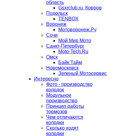
область
Gsxrclub.ru, Ковров
Подольск
TENBOX
Воронеж
Мотоворонеж.Ру
Сочи
Мой Мир Мото
Санкт-Петербург
Moto-Tech.Ru
Омск
Байк Тайм
Новомосковск
Зеленый Мотосервис
Интересно
Фото - производство
колодок
Модульное
производство
Принцип работы
тормозов
Чем отличаются
колодки
Сколько ходят
колодки