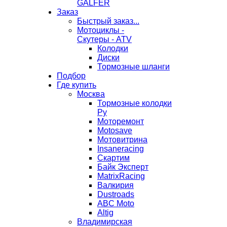
GALFER
Заказ
Быстрый заказ...
Мотоциклы -
Скутеры - ATV
Колодки
Диски
Тормозные шланги
Подбор
Где купить
Москва
Тормозные колодки
Ру
Моторемонт
Motosave
Мотовитрина
Insaneracing
Скартим
Байк Эксперт
MatrixRacing
Валкирия
Dustroads
ABC Moto
Altig
Владимирская