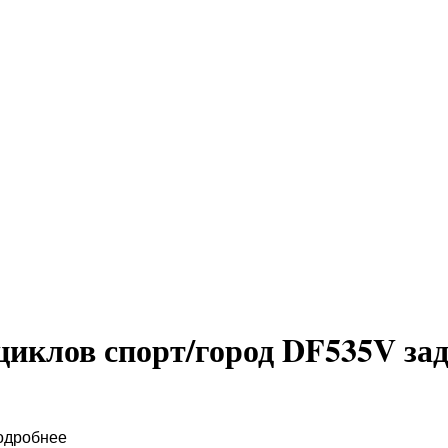
циклов спорт/город DF535V за
одробнее