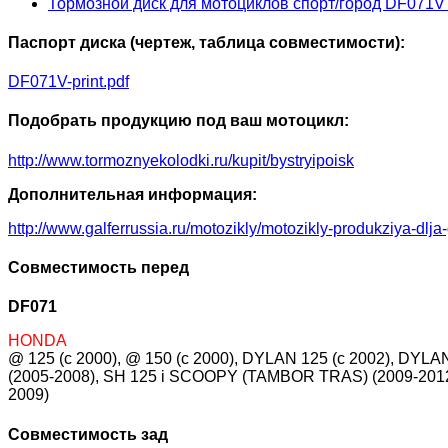
Тормозной диск для мотоциклов спорт/город DF071V
Паспорт диска (чертеж, таблица совместимости):
DF071V-print.pdf
Подобрать продукцию под ваш мотоцикл:
http://www.tormoznyekolodki.ru/kupit/bystryipoisk
Дополнительная информация:
http://www.galferrussia.ru/motozikly/motozikly-produkziya-dlja
Совместимость перед
DF071
HONDA
@ 125 (c 2000), @ 150 (c 2000), DYLAN 125 (c 2002), DYLA
(2005-2008), SH 125 i SCOOPY (TAMBOR TRAS) (2009-201
2009)
Совместимость зад