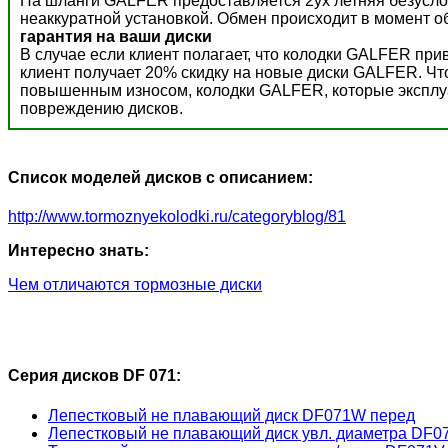
На шланги GALFER предоставляется 2ух летняя безусло
неаккуратной установкой. Обмен происходит в момент о
гарантия на ваши диски
В случае если клиент полагает, что колодки GALFER пр
клиент получает 20% скидку на новые диски GALFER. Ч
повышенным износом, колодки GALFER, которые эксплуат
повреждению дисков.
Список моделей дисков с описанием:
http://www.tormoznyekolodki.ru/categoryblog/81
Интересно знать:
Чем отличаются тормозные диски
Серия дисков DF 071:
Лепестковый не плавающий диск DF071W перед
Лепестковый не плавающий диск увл. диаметра DF