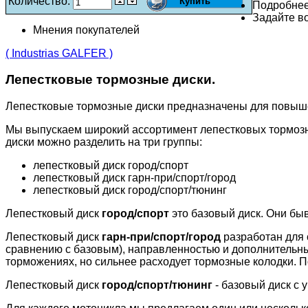
Количество:
Подробне
Задайте во
Мнения покупателей
( Industrias GALFER )
Лепестковые тормозные диски.
Лепестковые тормозные диски предназначены для повыш
Мы выпускаем широкий ассортимент лепестковых тормозн
диски можно разделить на три группы:
лепестковый диск город/спорт
лепестковый диск гарн-при/спорт/город
лепестковый диск город/спорт/тюнинг
Лепестковый диск
город/спорт
это базовый диск. Они бы
Лепестковый диск
гарн-при/спорт/город
разработан для 
сравнению с базовым), направленностью и дополнительн
торможениях, но сильнее расходует тормозные колодки. П
Лепестковый диск
город/спорт/тюнинг
- базовый диск с 