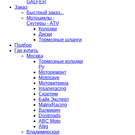
GALFER
Заказ
Быстрый заказ...
Мотоциклы -
Скутеры - ATV
Колодки
Диски
Тормозные шланги
Подбор
Где купить
Москва
Тормозные колодки
Ру
Моторемонт
Motosave
Мотовитрина
Insaneracing
Скартим
Байк Эксперт
MatrixRacing
Валкирия
Dustroads
ABC Moto
Altig
Владимирская