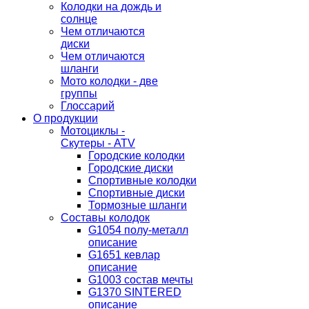
Колодки на дождь и
солнце
Чем отличаются
диски
Чем отличаются
шланги
Мото колодки - две
группы
Глоссарий
О продукции
Мотоциклы -
Скутеры - ATV
Городские колодки
Городские диски
Спортивные колодки
Спортивные диски
Тормозные шланги
Составы колодок
G1054 полу-металл
описание
G1651 кевлар
описание
G1003 состав мечты
G1370 SINTERED
описание