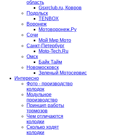
область
Gsxrclub.ru, Ковров
Подольск
TENBOX
Воронеж
Мотоворонеж.Ру
Сочи
Мой Мир Мото
Санкт-Петербург
Moto-Tech.Ru
Омск
Байк Тайм
Новомосковск
Зеленый Мотосервис
Интересно
Фото - производство
колодок
Модульное
производство
Принцип работы
тормозов
Чем отличаются
колодки
Сколько ходят
колодки