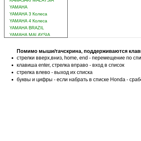
YAMAHA
YAMAHA 3 Колеса
YAMAHA 4 Колеса
YAMAHA BRAZIL
YAMAHA MALAYSIA
DUCATI
BMW
Помимо мыши/тачскрина, поддерживаются клав
KTM
стрелки вверх,вниз, home, end - перемещение по спис
TRIUMPH
клавиша enter, стрелка вправо - вход в список
ACCOSSATO
cтрелка влево - выход их списка
ADIVA
буквы и цифры - если набрать в списке Honda - сра
ADLY
ADLY 4 Колеса
AEON
AEON 4 Колеса
AJP
ALFER
ALPINA
APRILIA
ARCTIC CAT 4 Колеса