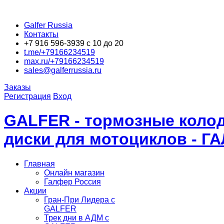
Galfer Russia
Контакты
+7 916 596-3939 с 10 до 20
t.me/+79166234519
max.ru/+79166234519
sales@galferrussia.ru
Заказы
Регистрация
Вход
GALFER - тормозные колод
диски для мотоциклов - Г
Главная
Онлайн магазин
Галфер Россия
Акции
Гран-При Лидера c
GALFER
Трек дни в АДМ с