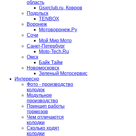
область
Gsxrclub.ru, Ковров
Подольск
TENBOX
Воронеж
Мотоворонеж.Ру
Сочи
Мой Мир Мото
Санкт-Петербург
Moto-Tech.Ru
Омск
Байк Тайм
Новомосковск
Зеленый Мотосервис
Интересно
Фото - производство
колодок
Модульное
производство
Принцип работы
тормозов
Чем отличаются
колодки
Сколько ходят
колодки