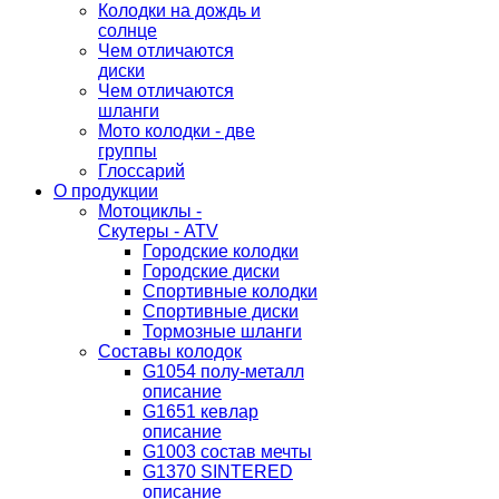
Колодки на дождь и
солнце
Чем отличаются
диски
Чем отличаются
шланги
Мото колодки - две
группы
Глоссарий
О продукции
Мотоциклы -
Скутеры - ATV
Городские колодки
Городские диски
Спортивные колодки
Спортивные диски
Тормозные шланги
Составы колодок
G1054 полу-металл
описание
G1651 кевлар
описание
G1003 состав мечты
G1370 SINTERED
описание