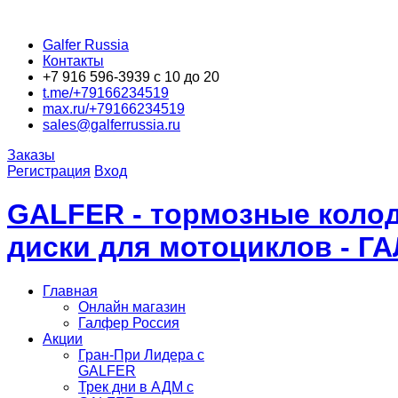
Galfer Russia
Контакты
+7 916 596-3939 с 10 до 20
t.me/+79166234519
max.ru/+79166234519
sales@galferrussia.ru
Заказы
Регистрация
Вход
GALFER - тормозные колод
диски для мотоциклов - Г
Главная
Онлайн магазин
Галфер Россия
Акции
Гран-При Лидера c
GALFER
Трек дни в АДМ с