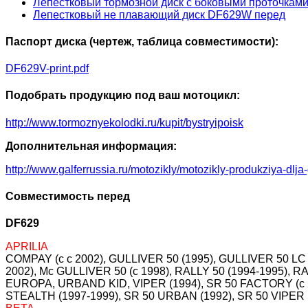
Лепестковый тормозной диск с боковыми проточкам
Лепестковый не плавающий диск DF629W перед
Паспорт диска (чертеж, таблица совместимости):
DF629V-print.pdf
Подобрать продукцию под ваш мотоцикл:
http://www.tormoznyekolodki.ru/kupit/bystryipoisk
Дополнительная информация:
http://www.galferrussia.ru/motozikly/motozikly-produkziya-dlja
Совместимость перед
DF629
APRILIA
COMPAY (c c 2002), GULLIVER 50 (1995), GULLIVER 50 LC
2002), Mc GULLIVER 50 (c 1998), RALLY 50 (1994-1995), RAL
EUROPA, URBAND KID, VIPER (1994), SR 50 FACTORY (c 20
STEALTH (1997-1999), SR 50 URBAN (1992), SR 50 VIPER 