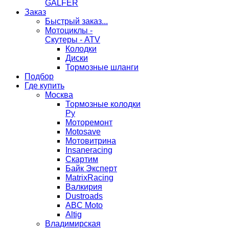
GALFER
Заказ
Быстрый заказ...
Мотоциклы -
Скутеры - ATV
Колодки
Диски
Тормозные шланги
Подбор
Где купить
Москва
Тормозные колодки
Ру
Моторемонт
Motosave
Мотовитрина
Insaneracing
Скартим
Байк Эксперт
MatrixRacing
Валкирия
Dustroads
ABC Moto
Altig
Владимирская