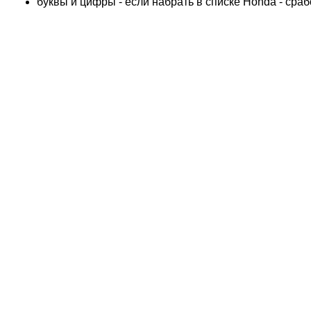
буквы и цифры - если набрать в списке Honda - сра
ADLY
ADLY 4 Колеса
AEON
AEON 4 Колеса
AJP
ALFER
ALPINA
APRILIA
ARCTIC CAT 4 Колеса
ARCTIC CAT Снег
ARMSTRONG
ASPES
ATALA
ATK
BAROSSA 4 Колеса
BATABUS
BENELLI
BETA
BIMOTA
BLANEY 4 Колеса