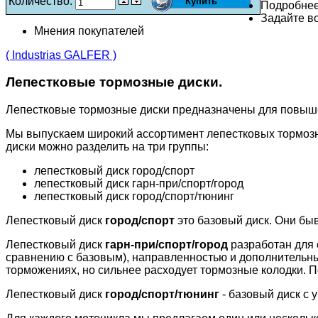
Количество:
Подробне
Задайте во
Мнения покупателей
( Industrias GALFER )
Лепестковые тормозные диски.
Лепестковые тормозные диски предназначены для повыш
Мы выпускаем широкий ассортимент лепестковых тормозн
диски можно разделить на три группы:
лепестковый диск город/спорт
лепестковый диск гарн-при/спорт/город
лепестковый диск город/спорт/тюнинг
Лепестковый диск
город/спорт
это базовый диск. Они бы
Лепестковый диск
гарн-при/спорт/город
разработан для 
сравнению с базовым), направленностью и дополнительн
торможениях, но сильнее расходует тормозные колодки. П
Лепестковый диск
город/спорт/тюнинг
- базовый диск с 