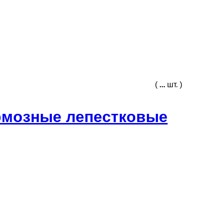
(
...
шт. )
рмозные лепестковые