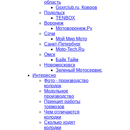
область
Gsxrclub.ru, Ковров
Подольск
TENBOX
Воронеж
Мотоворонеж.Ру
Сочи
Мой Мир Мото
Санкт-Петербург
Moto-Tech.Ru
Омск
Байк Тайм
Новомосковск
Зеленый Мотосервис
Интересно
Фото - производство
колодок
Модульное
производство
Принцип работы
тормозов
Чем отличаются
колодки
Сколько ходят
колодки