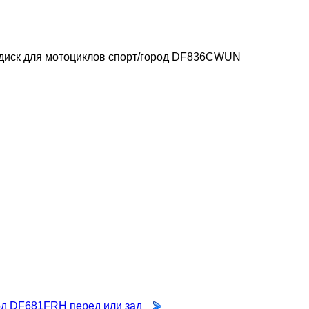
диск для мотоциклов спорт/город DF836CWUN
од DF681FRH перед или зад