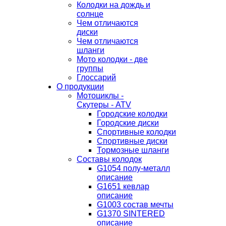
Колодки на дождь и
солнце
Чем отличаются
диски
Чем отличаются
шланги
Мото колодки - две
группы
Глоссарий
О продукции
Мотоциклы -
Скутеры - ATV
Городские колодки
Городские диски
Спортивные колодки
Спортивные диски
Тормозные шланги
Составы колодок
G1054 полу-металл
описание
G1651 кевлар
описание
G1003 состав мечты
G1370 SINTERED
описание