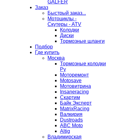
GALFER
Заказ
Быстрый заказ...
Мотоциклы -
Скутеры - ATV
Колодки
Диски
Тормозные шланги
Подбор
Где купить
Москва
Тормозные колодки
Ру
Моторемонт
Motosave
Мотовитрина
Insaneracing
Скартим
Байк Эксперт
MatrixRacing
Валкирия
Dustroads
ABC Moto
Altig
Владимирская