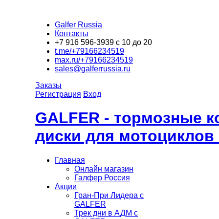
Galfer Russia
Контакты
+7 916 596-3939 с 10 до 20
t.me/+79166234519
max.ru/+79166234519
sales@galferrussia.ru
Заказы
Регистрация
Вход
GALFER - тормозные к
диски для мотоциклов
Главная
Онлайн магазин
Галфер Россия
Акции
Гран-При Лидера c
GALFER
Трек дни в АДМ с