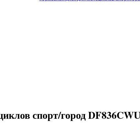
оциклов спорт/город DF836CWU