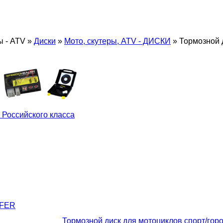
ы - ATV
»
Диски
»
Мото, скутеры, ATV - ДИСКИ
»
Тормозной 
 Российского класса
LFER
Тормозной диск для мотоциклов спорт/гор