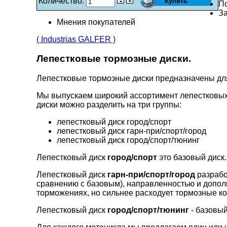
Количество:
П
За
Мнения покупателей
( Industrias GALFER )
Лепестковые тормозные диски.
Лепестковые тормозные диски предназначены д
Мы выпускаем широкий ассортимент лепестковых
диски можно разделить на три группы:
лепестковый диск город/спорт
лепестковый диск гарн-при/спорт/город
лепестковый диск город/спорт/тюнинг
Лепестковый диск
город/спорт
это базовый диск.
Лепестковый диск
гарн-при/спорт/город
разрабо
сравнению с базовым), направленностью и допо
торможениях, но сильнее расходует тормозные ко
Лепестковый диск
город/спорт/тюнинг
- базовый