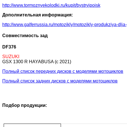
http://www.tormoznyekolodki.ru/kupit/bystryipoisk
Дополнительная информация:
http://www.galferrussia.ru/motozikly/motozikly-produkziya-dlja
Совместимость зад
DF376
SUZUKI
GSX 1300 R HAYABUSA (c 2021)
Полный список передних дисков с моделями мотоциклов
Полный список задних дисков с моделями мотоциклов
Подбор продукции: