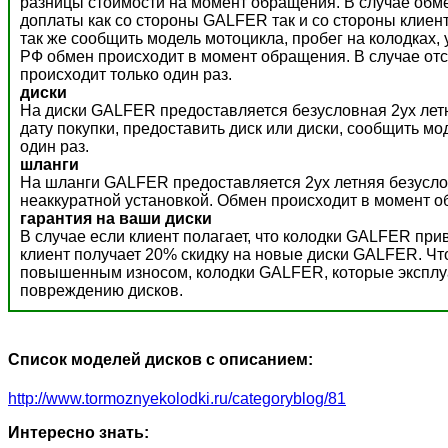
разницы стоимости на момент обращения. В случае обм
доплаты как со стороны GALFER так и со стороны клиент
так же сообщить модель мотоцикла, пробег на колодках,
РФ обмен происходит в момент обращения. В случае отс
происходит только один раз.
диски
На диски GALFER предоставляется безусловная 2ух летн
дату покупки, предоставить диск или диски, сообщить м
один раз.
шланги
На шланги GALFER предоставляется 2ух летняя безусло
неаккуратной установкой. Обмен происходит в момент о
гарантия на ваши диски
В случае если клиент полагает, что колодки GALFER пр
клиент получает 20% скидку на новые диски GALFER. Ч
повышенным износом, колодки GALFER, которые эксплуат
повреждению дисков.
Список моделей дисков с описанием:
http://www.tormoznyekolodki.ru/categoryblog/81
Интересно знать: