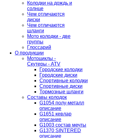
Колодки на дождь и
солнце
Чем отличаются
диски
Чем отличаются
шланги
Мото колодки - две
группы
Глоссарий
О продукции
Мотоциклы -
Скутеры - ATV
Городские колодки
Городские диски
Спортивные колодки
Спортивные диски
Тормозные шланги
Составы колодок
G1054 полу-металл
описание
G1651 кевлар
описание
G1003 состав мечты
G1370 SINTERED
описание