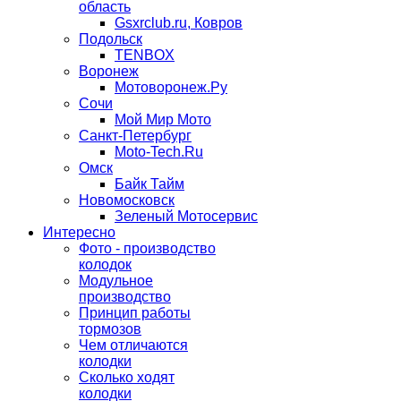
область
Gsxrclub.ru, Ковров
Подольск
TENBOX
Воронеж
Мотоворонеж.Ру
Сочи
Мой Мир Мото
Санкт-Петербург
Moto-Tech.Ru
Омск
Байк Тайм
Новомосковск
Зеленый Мотосервис
Интересно
Фото - производство
колодок
Модульное
производство
Принцип работы
тормозов
Чем отличаются
колодки
Сколько ходят
колодки