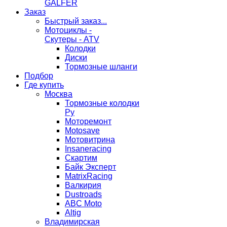
GALFER
Заказ
Быстрый заказ...
Мотоциклы -
Скутеры - ATV
Колодки
Диски
Тормозные шланги
Подбор
Где купить
Москва
Тормозные колодки
Ру
Моторемонт
Motosave
Мотовитрина
Insaneracing
Скартим
Байк Эксперт
MatrixRacing
Валкирия
Dustroads
ABC Moto
Altig
Владимирская