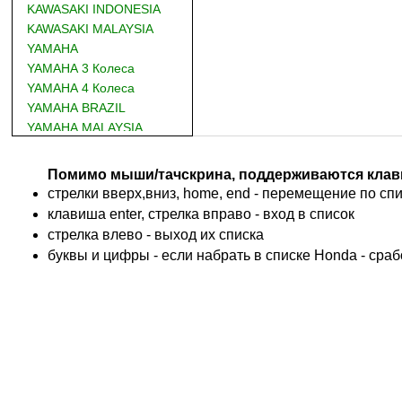
KAWASAKI INDONESIA
KAWASAKI MALAYSIA
YAMAHA
YAMAHA 3 Колеса
YAMAHA 4 Колеса
YAMAHA BRAZIL
YAMAHA MALAYSIA
DUCATI
BMW
Помимо мыши/тачскрина, поддерживаются клав
KTM
стрелки вверх,вниз, home, end - перемещение по спис
TRIUMPH
клавиша enter, стрелка вправо - вход в список
ACCOSSATO
cтрелка влево - выход их списка
ADIVA
буквы и цифры - если набрать в списке Honda - сра
ADLY
ADLY 4 Колеса
AEON
AEON 4 Колеса
AJP
ALFER
ALPINA