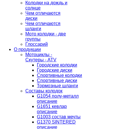
Колодки на дождь и
солнце
Чем отличаются
диски
Чем отличаются
шланги
Мото колодки - две
группы
Глоссарий
О продукции
Мотоциклы -
Скутеры - ATV
Городские колодки
Городские диски
Спортивные колодки
Спортивные диски
Тормозные шланги
Составы колодок
G1054 полу-металл
описание
G1651 кевлар
описание
G1003 состав мечты
G1370 SINTERED
описание