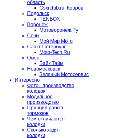
область
Gsxrclub.ru, Ковров
Подольск
TENBOX
Воронеж
Мотоворонеж.Ру
Сочи
Мой Мир Мото
Санкт-Петербург
Moto-Tech.Ru
Омск
Байк Тайм
Новомосковск
Зеленый Мотосервис
Интересно
Фото - производство
колодок
Модульное
производство
Принцип работы
тормозов
Чем отличаются
колодки
Сколько ходят
колодки