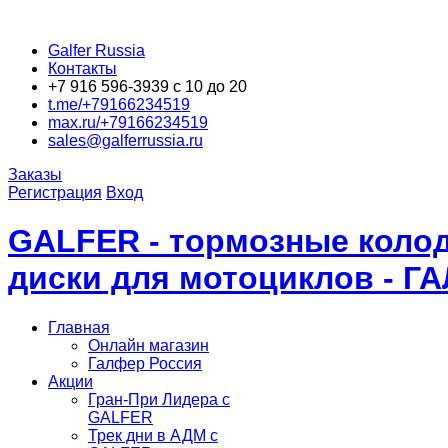
Galfer Russia
Контакты
+7 916 596-3939 с 10 до 20
t.me/+79166234519
max.ru/+79166234519
sales@galferrussia.ru
Заказы
Регистрация
Вход
GALFER - тормозные колод
диски для мотоциклов - Г
Главная
Онлайн магазин
Галфер Россия
Акции
Гран-При Лидера c
GALFER
Трек дни в АДМ с