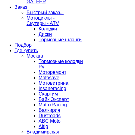
GALFER
Заказ
Быстрый заказ...
Мотоциклы -
Скутеры - ATV
Колодки
Диски
Тормозные шланги
Подбор
Где купить
Москва
Тормозные колодки
Ру
Моторемонт
Motosave
Мотовитрина
Insaneracing
Скартим
Байк Эксперт
MatrixRacing
Валкирия
Dustroads
ABC Moto
Altig
Владимирская