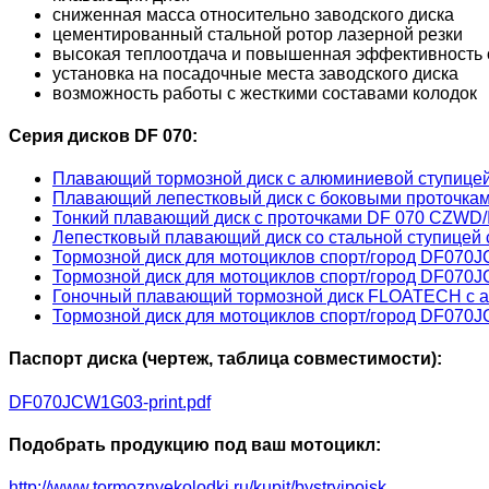
сниженная масса относительно заводского диска
цементированный стальной ротор лазерной резки
высокая теплоотдача и повышенная эффективность 
установка на посадочные места заводского диска
возможность работы с жесткими составами колодок
Серия дисков DF 070:
Плавающий тормозной диск с алюминиевой ступиц
Плавающий лепестковый диск с боковыми проточка
Тонкий плавающий диск с проточками DF 070 CZWD/
Лепестковый плавающий диск со стальной ступицей
Тормозной диск для мотоциклов спорт/город DF070
Тормозной диск для мотоциклов спорт/город DF070
Гоночный плавающий тормозной диск FLOATECH с 
Тормозной диск для мотоциклов спорт/город DF070
Паспорт диска (чертеж, таблица совместимости):
DF070JCW1G03-print.pdf
Подобрать продукцию под ваш мотоцикл:
http://www.tormoznyekolodki.ru/kupit/bystryipoisk