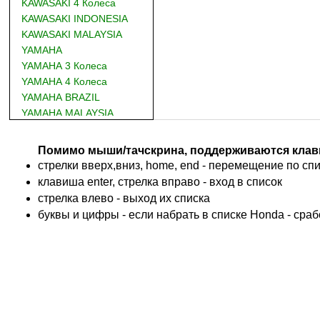
KAWASAKI 4 Колеса
KAWASAKI INDONESIA
KAWASAKI MALAYSIA
YAMAHA
YAMAHA 3 Колеса
YAMAHA 4 Колеса
YAMAHA BRAZIL
YAMAHA MALAYSIA
DUCATI
BMW
Помимо мыши/тачскрина, поддерживаются клав
KTM
стрелки вверх,вниз, home, end - перемещение по спис
TRIUMPH
клавиша enter, стрелка вправо - вход в список
ACCOSSATO
cтрелка влево - выход их списка
ADIVA
буквы и цифры - если набрать в списке Honda - сра
ADLY
ADLY 4 Колеса
AEON
AEON 4 Колеса
AJP
ALFER
ALPINA