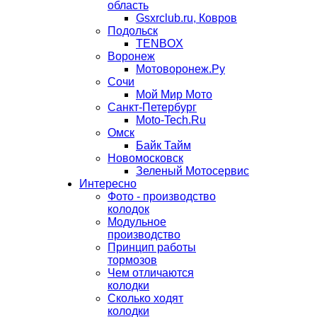
область
Gsxrclub.ru, Ковров
Подольск
TENBOX
Воронеж
Мотоворонеж.Ру
Сочи
Мой Мир Мото
Санкт-Петербург
Moto-Tech.Ru
Омск
Байк Тайм
Новомосковск
Зеленый Мотосервис
Интересно
Фото - производство
колодок
Модульное
производство
Принцип работы
тормозов
Чем отличаются
колодки
Сколько ходят
колодки