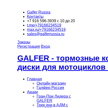
Galfer Russia
Контакты
+7 916 596-3939 с 10 до 20
t.me/+79166234519
max.ru/+79166234519
sales@galferrussia.ru
Заказы
Регистрация
Вход
GALFER - тормозные к
диски для мотоциклов
Главная
Онлайн магазин
Галфер Россия
Акции
Гран-При Лидера c
GALFER
Трек дни в АДМ с