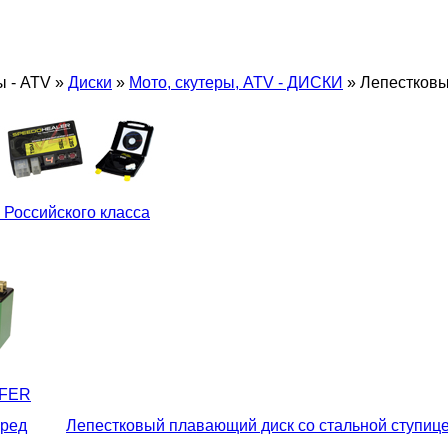
ы - ATV
»
Диски
»
Мото, скутеры, ATV - ДИСКИ
»
Лепестковы
 Российского класса
LFER
еред
Лепестковый плавающий диск со стальной ступиц