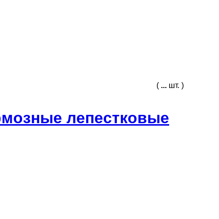
(
...
шт. )
рмозные лепестковые