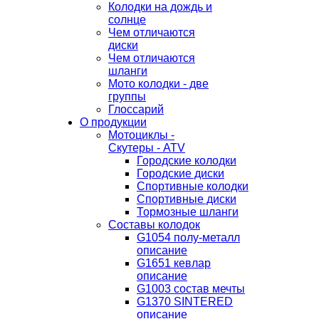
Колодки на дождь и
солнце
Чем отличаются
диски
Чем отличаются
шланги
Мото колодки - две
группы
Глоссарий
О продукции
Мотоциклы -
Скутеры - ATV
Городские колодки
Городские диски
Спортивные колодки
Спортивные диски
Тормозные шланги
Составы колодок
G1054 полу-металл
описание
G1651 кевлар
описание
G1003 состав мечты
G1370 SINTERED
описание