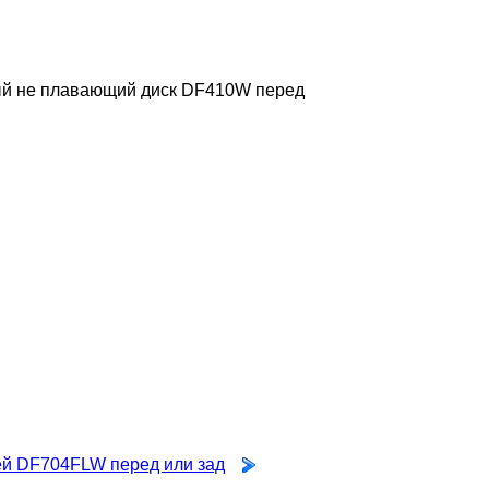
й не плавающий диск DF410W перед
ей DF704FLW перед или зад