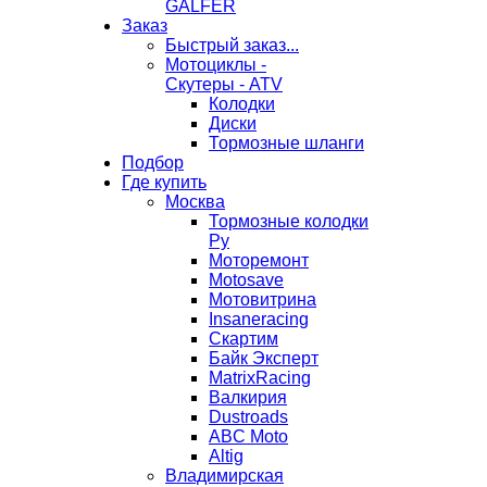
GALFER
Заказ
Быстрый заказ...
Мотоциклы -
Скутеры - ATV
Колодки
Диски
Тормозные шланги
Подбор
Где купить
Москва
Тормозные колодки
Ру
Моторемонт
Motosave
Мотовитрина
Insaneracing
Скартим
Байк Эксперт
MatrixRacing
Валкирия
Dustroads
ABC Moto
Altig
Владимирская