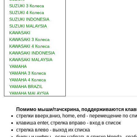
SUZUKI 3 Колеса
SUZUKI 4 Колеса
SUZUKI INDONESIA
SUZUKI MALAYSIA
KAWASAKI
KAWASAKI 3 Колеса
KAWASAKI 4 Колеса
KAWASAKI INDONESIA
KAWASAKI MALAYSIA
YAMAHA
YAMAHA 3 Колеса
YAMAHA 4 Колеса
YAMAHA BRAZIL
YAMAHA MALAYSIA
DUCATI
BMW
Помимо мыши/тачскрина, поддерживаются клав
KTM
стрелки вверх,вниз, home, end - перемещение по спис
TRIUMPH
клавиша enter, стрелка вправо - вход в список
ACCOSSATO
cтрелка влево - выход их списка
ADIVA
буквы и цифры - если набрать в списке Honda - сра