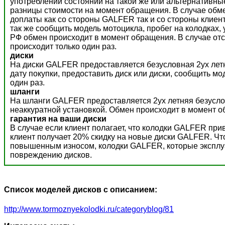
употреблении состоянии на такой же или альтернативны
разницы стоимости на момент обращения. В случае обм
доплаты как со стороны GALFER так и со стороны клиент
так же сообщить модель мотоцикла, пробег на колодках,
РФ обмен происходит в момент обращения. В случае отс
происходит только один раз.
диски
На диски GALFER предоставляется безусловная 2ух летн
дату покупки, предоставить диск или диски, сообщить м
один раз.
шланги
На шланги GALFER предоставляется 2ух летняя безусло
неаккуратной установкой. Обмен происходит в момент о
гарантия на ваши диски
В случае если клиент полагает, что колодки GALFER пр
клиент получает 20% скидку на новые диски GALFER. Ч
повышенным износом, колодки GALFER, которые эксплуат
повреждению дисков.
Список моделей дисков с описанием:
http://www.tormoznyekolodki.ru/categoryblog/81