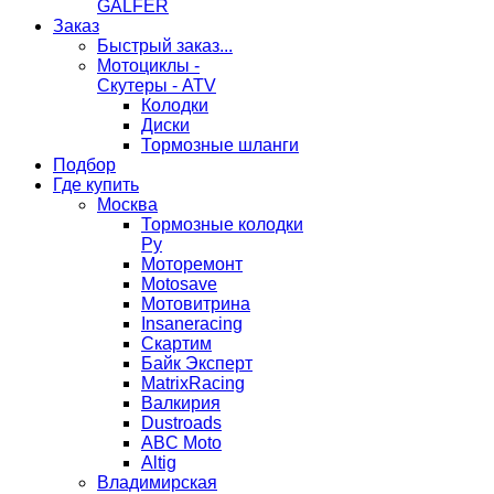
GALFER
Заказ
Быстрый заказ...
Мотоциклы -
Скутеры - ATV
Колодки
Диски
Тормозные шланги
Подбор
Где купить
Москва
Тормозные колодки
Ру
Моторемонт
Motosave
Мотовитрина
Insaneracing
Скартим
Байк Эксперт
MatrixRacing
Валкирия
Dustroads
ABC Moto
Altig
Владимирская