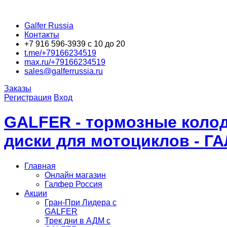
Galfer Russia
Контакты
+7 916 596-3939 с 10 до 20
t.me/+79166234519
max.ru/+79166234519
sales@galferrussia.ru
Заказы
Регистрация
Вход
GALFER - тормозные колод
диски для мотоциклов - Г
Главная
Онлайн магазин
Галфер Россия
Акции
Гран-При Лидера c
GALFER
Трек дни в АДМ с