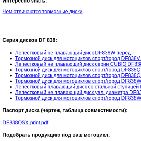
Интересно знать:
Чем отличаются тормозные диски
Серия дисков DF 838:
Лепестковый не плавающий диск DF838W перед
Тормозной диск для мотоциклов спорт/город DF838V
Лепестковый не плавающий диск серии CUBIQ DF83
Тормозной диск для мотоциклов спорт/город DF838Q
Тормозной диск для мотоциклов спорт/город DF838
Тормозной диск для мотоциклов спорт/город DF838
Лепестковый плавающий диск со стальной ступице
Лепестковый не плавающий диск увл. диаметра DF
Тормозной диск для мотоциклов спорт/город DF838
Паспорт диска (чертеж, таблица совместимости):
DF838QSX-print.pdf
Подобрать продукцию под ваш мотоцикл: