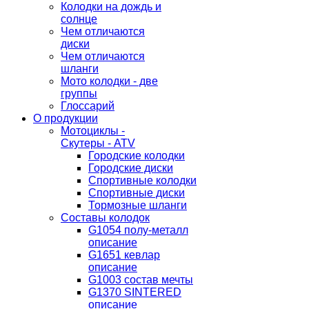
Колодки на дождь и
солнце
Чем отличаются
диски
Чем отличаются
шланги
Мото колодки - две
группы
Глоссарий
О продукции
Мотоциклы -
Скутеры - ATV
Городские колодки
Городские диски
Спортивные колодки
Спортивные диски
Тормозные шланги
Составы колодок
G1054 полу-металл
описание
G1651 кевлар
описание
G1003 состав мечты
G1370 SINTERED
описание