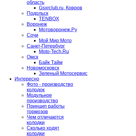
область
Gsxrclub.ru, Ковров
Подольск
TENBOX
Воронеж
Мотоворонеж.Ру
Сочи
Мой Мир Мото
Санкт-Петербург
Moto-Tech.Ru
Омск
Байк Тайм
Новомосковск
Зеленый Мотосервис
Интересно
Фото - производство
колодок
Модульное
производство
Принцип работы
тормозов
Чем отличаются
колодки
Сколько ходят
колодки