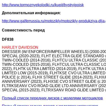
http://www.tormoznyekolodki.ru/kupit/bystryipoisk
Дополнительная информация:
http://www.galferrussia.ru/motozikly/motozikly-produkziya-dlja
Совместимость перед
DF838
HARLEY DAVIDSON
DRESSER (W/ ENFORCER/IMPELLER WHEELS) (2000-2007)
SPECIAL (2020-2023), FLHT ELECTRA GLIDE STANDARD 
TWIN-COOLED (2014-2016), FLHTCU ULTRA CLASSIC (20
TWIN-COOLED (2015-2016), FLHTCUL ULTRA CLASSIC LOW
2022), FLHTK ULTRA LIMITED (2014-2019), FLHTK ULTR
LIMITED LOW (2015-2019), FLHTKSE CVO ULTRA LIMITED
POLICE (c 2014), FLHX STREET GLIDE (2014-2023), FLH
ANNIVERSARY (2023), FLHXSE CVO STREET GLIDE (c 201
FLTRKSEANV CVO ROAD GLIDE LTD ANNIVERSARY (2023),
SPECIAL (2015-2023), FLTRXSANV ROAD GLIDE LIMITED (
Полный список передних дисков с моделями мотоциклов