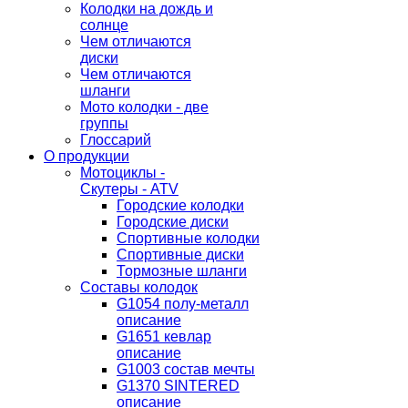
Колодки на дождь и
солнце
Чем отличаются
диски
Чем отличаются
шланги
Мото колодки - две
группы
Глоссарий
О продукции
Мотоциклы -
Скутеры - ATV
Городские колодки
Городские диски
Спортивные колодки
Спортивные диски
Тормозные шланги
Составы колодок
G1054 полу-металл
описание
G1651 кевлар
описание
G1003 состав мечты
G1370 SINTERED
описание