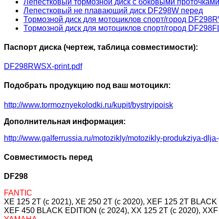
Лепестковый тормозной диск с боковыми проточка
Лепестковый не плавающий диск DF298W перед
Тормозной диск для мотоциклов спорт/город DF298
Тормозной диск для мотоциклов спорт/город DF298
Паспорт диска (чертеж, таблица совместимости):
DF298RWSX-print.pdf
Подобрать продукцию под ваш мотоцикл:
http://www.tormoznyekolodki.ru/kupit/bystryipoisk
Дополнительная информация:
http://www.galferrussia.ru/motozikly/motozikly-produkziya-dlja
Совместимость перед
DF298
FANTIC
XE 125 2T (c 2021), XE 250 2T (c 2020), XEF 125 2T BLACK
XEF 450 BLACK EDITION (c 2024), XX 125 2T (c 2020), XX