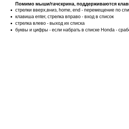
BMW
Помимо мыши/тачскрина, поддерживаются клав
KTM
стрелки вверх,вниз, home, end - перемещение по спис
TRIUMPH
клавиша enter, стрелка вправо - вход в список
ACCOSSATO
cтрелка влево - выход их списка
ADIVA
буквы и цифры - если набрать в списке Honda - сра
ADLY
ADLY 4 Колеса
AEON
AEON 4 Колеса
AJP
ALFER
ALPINA
APRILIA
ARCTIC CAT 4 Колеса
ARCTIC CAT Снег
ARMSTRONG
ASPES
ATALA
ATK
BAROSSA 4 Колеса
BATABUS