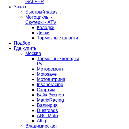
GALFER
Заказ
Быстрый заказ...
Мотоциклы -
Скутеры - ATV
Колодки
Диски
Тормозные шланги
Подбор
Где купить
Москва
Тормозные колодки
Ру
Моторемонт
Motosave
Мотовитрина
Insaneracing
Скартим
Байк Эксперт
MatrixRacing
Валкирия
Dustroads
ABC Moto
Altig
Владимирская