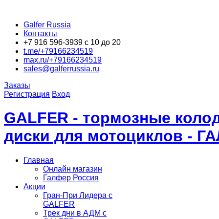
Galfer Russia
Контакты
+7 916 596-3939 с 10 до 20
t.me/+79166234519
max.ru/+79166234519
sales@galferrussia.ru
Заказы
Регистрация
Вход
GALFER - тормозные колод
диски для мотоциклов - Г
Главная
Онлайн магазин
Галфер Россия
Акции
Гран-При Лидера c
GALFER
Трек дни в АДМ с