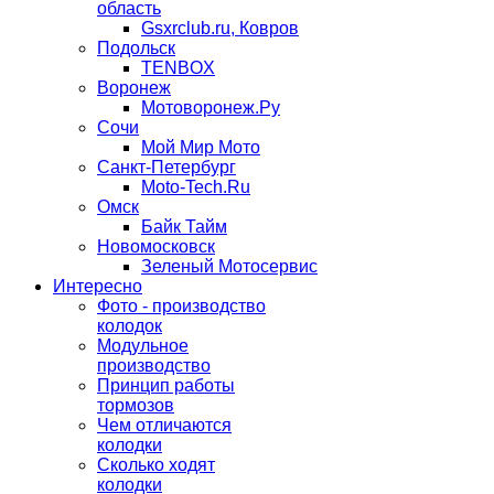
область
Gsxrclub.ru, Ковров
Подольск
TENBOX
Воронеж
Мотоворонеж.Ру
Сочи
Мой Мир Мото
Санкт-Петербург
Moto-Tech.Ru
Омск
Байк Тайм
Новомосковск
Зеленый Мотосервис
Интересно
Фото - производство
колодок
Модульное
производство
Принцип работы
тормозов
Чем отличаются
колодки
Сколько ходят
колодки