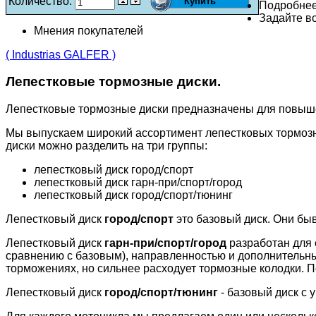
Количество:
Подробне
Задайте во
Мнения покупателей
( Industrias GALFER )
Лепестковые тормозные диски.
Лепестковые тормозные диски предназначены для повыш
Мы выпускаем широкий ассортимент лепестковых тормозн
диски можно разделить на три группы:
лепестковый диск город/спорт
лепестковый диск гарн-при/спорт/город
лепестковый диск город/спорт/тюнинг
Лепестковый диск
город/спорт
это базовый диск. Они бы
Лепестковый диск
гарн-при/спорт/город
разработан для 
сравнению с базовым), направленностью и дополнительн
торможениях, но сильнее расходует тормозные колодки. П
Лепестковый диск
город/спорт/тюнинг
- базовый диск с 