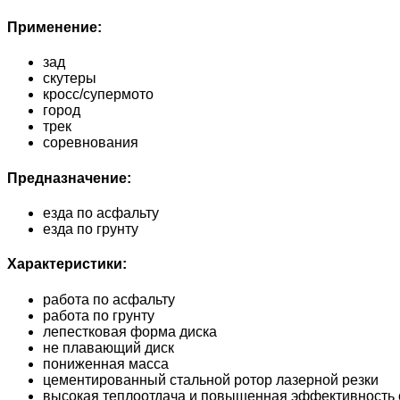
Применение:
зад
скутеры
кросс/супермото
город
трек
соревнования
Предназначение:
езда по асфальту
езда по грунту
Характеристики:
работа по асфальту
работа по грунту
лепестковая форма диска
не плавающий диск
пониженная масса
цементированный стальной ротор лазерной резки
высокая теплоотдача и повышенная эффективность 