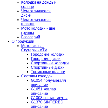
Колодки на дождь и
солнце
Чем отличаются
диски
Чем отличаются
шланги
Мото колодки - две
группы
Глоссарий
О продукции
Мотоциклы -
Скутеры - ATV
Городские колодки
Городские диски
Спортивные колодки
Спортивные диски
Тормозные шланги
Составы колодок
G1054 полу-металл
описание
G1651 кевлар
описание
G1003 состав мечты
G1370 SINTERED
описание