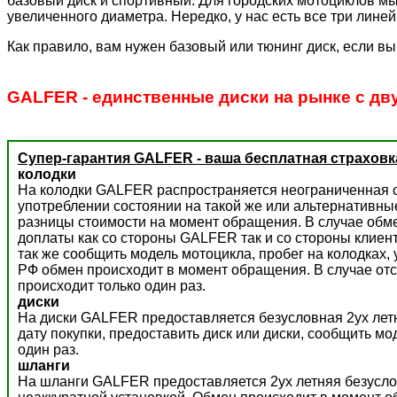
базовый диск и спортивный. Для городских мотоциклов мы
увеличенного диаметра. Нередко, у нас есть все три лине
Как правило, вам нужен базовый или тюнинг диск, если вы
GALFER - единственные диски на рынке с дв
Супер-гарантия GALFER - ваша бесплатная страховк
колодки
На колодки GALFER распространяется неограниченная с
употреблении состоянии на такой же или альтернативны
разницы стоимости на момент обращения. В случае обм
доплаты как со стороны GALFER так и со стороны клиент
так же сообщить модель мотоцикла, пробег на колодках,
РФ обмен происходит в момент обращения. В случае отс
происходит только один раз.
диски
На диски GALFER предоставляется безусловная 2ух летн
дату покупки, предоставить диск или диски, сообщить м
один раз.
шланги
На шланги GALFER предоставляется 2ух летняя безусло