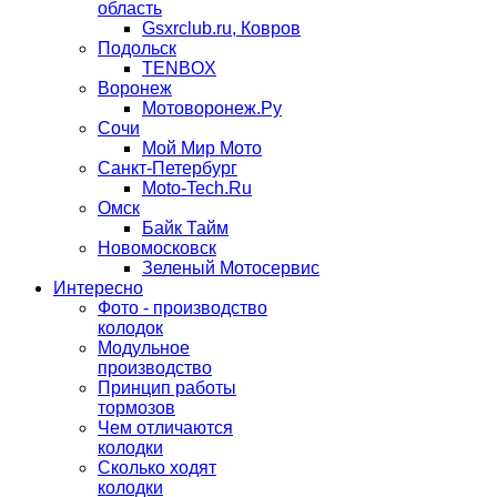
область
Gsxrclub.ru, Ковров
Подольск
TENBOX
Воронеж
Мотоворонеж.Ру
Сочи
Мой Мир Мото
Санкт-Петербург
Moto-Tech.Ru
Омск
Байк Тайм
Новомосковск
Зеленый Мотосервис
Интересно
Фото - производство
колодок
Модульное
производство
Принцип работы
тормозов
Чем отличаются
колодки
Сколько ходят
колодки