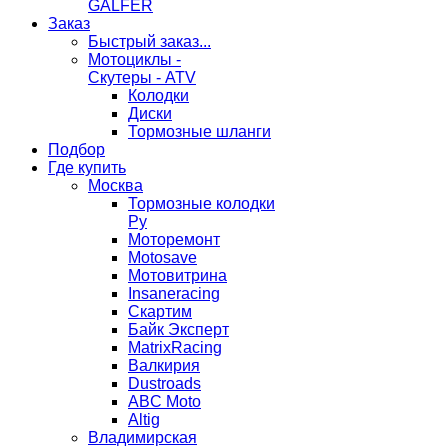
GALFER
Заказ
Быстрый заказ...
Мотоциклы -
Скутеры - ATV
Колодки
Диски
Тормозные шланги
Подбор
Где купить
Москва
Тормозные колодки
Ру
Моторемонт
Motosave
Мотовитрина
Insaneracing
Скартим
Байк Эксперт
MatrixRacing
Валкирия
Dustroads
ABC Moto
Altig
Владимирская