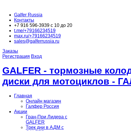
Galfer Russia
Контакты
+7 916 596-3939 с 10 до 20
t.me/+79166234519
max.ru/+79166234519
sales@galferrussia.ru
Заказы
Регистрация
Вход
GALFER - тормозные колод
диски для мотоциклов - Г
Главная
Онлайн магазин
Галфер Россия
Акции
Гран-При Лидера c
GALFER
Трек дни в АДМ с