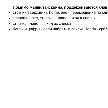
BMW
Помимо мыши/тачскрина, поддерживаются клав
KTM
стрелки вверх,вниз, home, end - перемещение по спис
TRIUMPH
клавиша enter, стрелка вправо - вход в список
ACCOSSATO
cтрелка влево - выход их списка
ADIVA
буквы и цифры - если набрать в списке Honda - сра
ADLY
ADLY 4 Колеса
AEON
AEON 4 Колеса
AJP
ALFER
ALPINA
APRILIA
ARCTIC CAT 4 Колеса
ARCTIC CAT Снег
ARMSTRONG
ASPES
ATALA
ATK
BAROSSA 4 Колеса