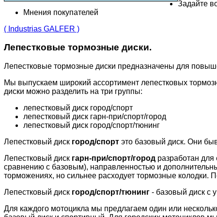
Задайте во
Мнения покупателей
( Industrias GALFER )
Лепестковые тормозные диски.
Лепестковые тормозные диски предназначены для повыш
Мы выпускаем широкий ассортимент лепестковых тормозн
диски можно разделить на три группы:
лепестковый диск город/спорт
лепестковый диск гарн-при/спорт/город
лепестковый диск город/спорт/тюнинг
Лепестковый диск
город/спорт
это базовый диск. Они бы
Лепестковый диск
гарн-при/спорт/город
разработан для 
сравнению с базовым), направленностью и дополнительн
торможениях, но сильнее расходует тормозные колодки. П
Лепестковый диск
город/спорт/тюнинг
- базовый диск с 
Для каждого мотоцикла мы предлагаем один или несколько