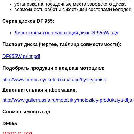
установка на посадочные места заводского диска
возможность работы с жесткими составами колодок
Серия дисков DF 955:
Лепестковый не плавающий диск DF955W зад
Паспорт диска (чертеж, таблица совместимости):
DF955W-print.pdf
Подобрать продукцию под ваш мотоцикл:
http://www.tormoznyekolodki.ru/kupit/bystryipoisk
Дополнительная информация:
http://www.galferrussia.ru/motozikly/motozikly-produkziya-dlja
Совместимость зад
DF955
MOTO GUZZI