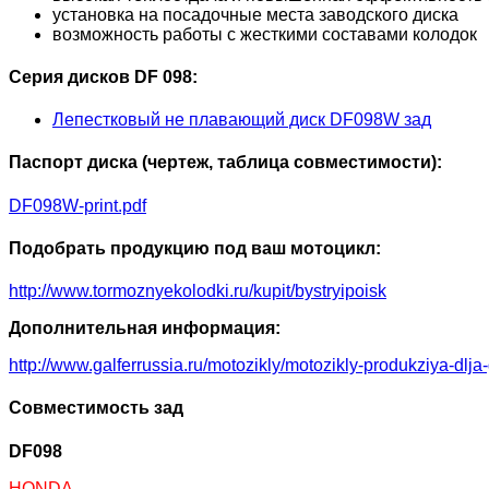
установка на посадочные места заводского диска
возможность работы с жесткими составами колодок
Серия дисков DF 098:
Лепестковый не плавающий диск DF098W зад
Паспорт диска (чертеж, таблица совместимости):
DF098W-print.pdf
Подобрать продукцию под ваш мотоцикл:
http://www.tormoznyekolodki.ru/kupit/bystryipoisk
Дополнительная информация:
http://www.galferrussia.ru/motozikly/motozikly-produkziya-dlja
Совместимость зад
DF098
HONDA