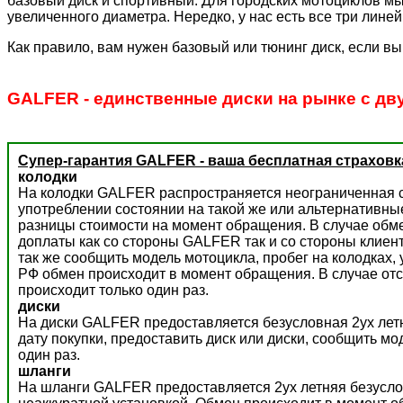
базовый диск и спортивный. Для городских мотоциклов мы
увеличенного диаметра. Нередко, у нас есть все три лине
Как правило, вам нужен базовый или тюнинг диск, если вы
GALFER - единственные диски на рынке с дв
Супер-гарантия GALFER - ваша бесплатная страховк
колодки
На колодки GALFER распространяется неограниченная с
употреблении состоянии на такой же или альтернативны
разницы стоимости на момент обращения. В случае обм
доплаты как со стороны GALFER так и со стороны клиент
так же сообщить модель мотоцикла, пробег на колодках,
РФ обмен происходит в момент обращения. В случае отс
происходит только один раз.
диски
На диски GALFER предоставляется безусловная 2ух летн
дату покупки, предоставить диск или диски, сообщить м
один раз.
шланги
На шланги GALFER предоставляется 2ух летняя безусло