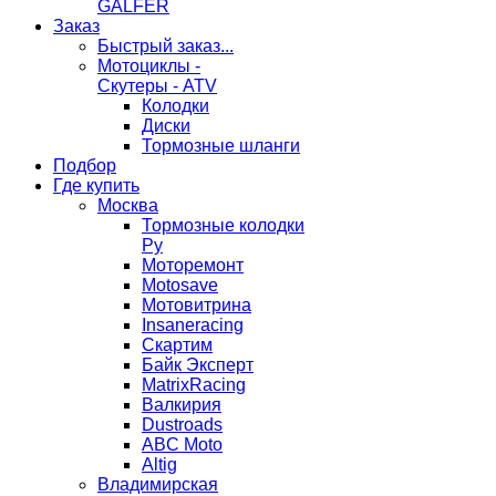
GALFER
Заказ
Быстрый заказ...
Мотоциклы -
Скутеры - ATV
Колодки
Диски
Тормозные шланги
Подбор
Где купить
Москва
Тормозные колодки
Ру
Моторемонт
Motosave
Мотовитрина
Insaneracing
Скартим
Байк Эксперт
MatrixRacing
Валкирия
Dustroads
ABC Moto
Altig
Владимирская