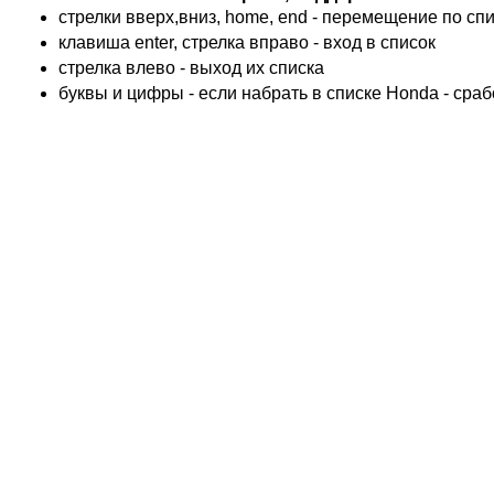
KTM
стрелки вверх,вниз, home, end - перемещение по спис
TRIUMPH
клавиша enter, стрелка вправо - вход в список
ACCOSSATO
cтрелка влево - выход их списка
ADIVA
буквы и цифры - если набрать в списке Honda - сра
ADLY
ADLY 4 Колеса
AEON
AEON 4 Колеса
AJP
ALFER
ALPINA
APRILIA
ARCTIC CAT 4 Колеса
ARCTIC CAT Снег
ARMSTRONG
ASPES
ATALA
ATK
BAROSSA 4 Колеса
BATABUS
BENELLI