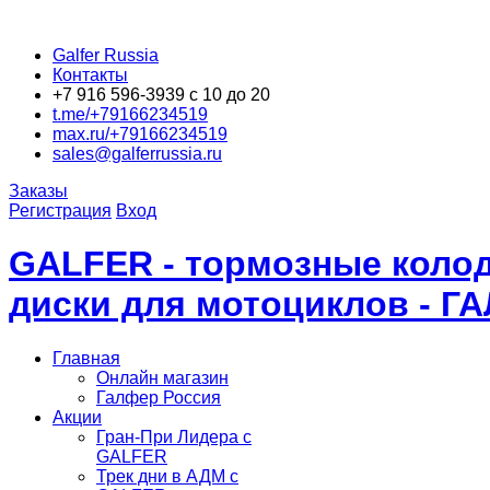
Galfer Russia
Контакты
+7 916 596-3939 с 10 до 20
t.me/+79166234519
max.ru/+79166234519
sales@galferrussia.ru
Заказы
Регистрация
Вход
GALFER - тормозные колод
диски для мотоциклов - Г
Главная
Онлайн магазин
Галфер Россия
Акции
Гран-При Лидера c
GALFER
Трек дни в АДМ с