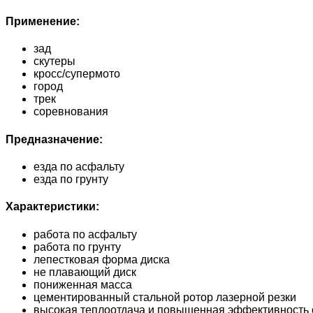
Применение:
зад
скутеры
кросс/супермото
город
трек
соревнования
Предназначение:
езда по асфальту
езда по грунту
Характеристики:
работа по асфальту
работа по грунту
лепестковая форма диска
не плавающий диск
пониженная масса
цементированный стальной ротор лазерной резки
высокая теплоотдача и повышенная эффективность 