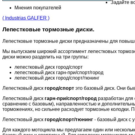
Задайте во
Мнения покупателей
( Industrias GALFER )
Лепестковые тормозные диски.
Лепестковые тормозные диски предназначены для повыш
Мы выпускаем широкий ассортимент лепестковых тормозн
диски можно разделить на три группы:
лепестковый диск город/спорт
лепестковый диск гарн-при/спорт/город
лепестковый диск город/спорт/тюнинг
Лепестковый диск
город/спорт
это базовый диск. Они бы
Лепестковый диск
гарн-при/спорт/город
разработан для 
сравнению с базовым), направленностью и дополнительн
торможениях, но сильнее расходует тормозные колодки. П
Лепестковый диск
город/спорт/тюнинг
- базовый диск с 
Для каждого мотоцикла мы предлагаем один или несколько