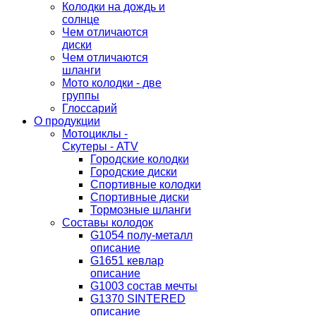
Колодки на дождь и
солнце
Чем отличаются
диски
Чем отличаются
шланги
Мото колодки - две
группы
Глоссарий
О продукции
Мотоциклы -
Скутеры - ATV
Городские колодки
Городские диски
Спортивные колодки
Спортивные диски
Тормозные шланги
Составы колодок
G1054 полу-металл
описание
G1651 кевлар
описание
G1003 состав мечты
G1370 SINTERED
описание