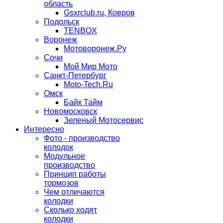
область
Gsxrclub.ru, Ковров
Подольск
TENBOX
Воронеж
Мотоворонеж.Ру
Сочи
Мой Мир Мото
Санкт-Петербург
Moto-Tech.Ru
Омск
Байк Тайм
Новомосковск
Зеленый Мотосервис
Интересно
Фото - производство
колодок
Модульное
производство
Принцип работы
тормозов
Чем отличаются
колодки
Сколько ходят
колодки