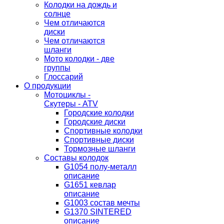
Колодки на дождь и
солнце
Чем отличаются
диски
Чем отличаются
шланги
Мото колодки - две
группы
Глоссарий
О продукции
Мотоциклы -
Скутеры - ATV
Городские колодки
Городские диски
Спортивные колодки
Спортивные диски
Тормозные шланги
Составы колодок
G1054 полу-металл
описание
G1651 кевлар
описание
G1003 состав мечты
G1370 SINTERED
описание