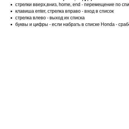
KTM
стрелки вверх,вниз, home, end - перемещение по спис
TRIUMPH
клавиша enter, стрелка вправо - вход в список
ACCOSSATO
cтрелка влево - выход их списка
ADIVA
буквы и цифры - если набрать в списке Honda - сра
ADLY
ADLY 4 Колеса
AEON
AEON 4 Колеса
AJP
ALFER
ALPINA
APRILIA
ARCTIC CAT 4 Колеса
ARCTIC CAT Снег
ARMSTRONG
ASPES
ATALA
ATK
BAROSSA 4 Колеса
BATABUS
BENELLI