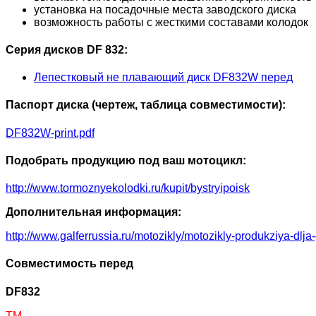
установка на посадочные места заводского диска
возможность работы с жесткими составами колодок
Серия дисков DF 832:
Лепестковый не плавающий диск DF832W перед
Паспорт диска (чертеж, таблица совместимости):
DF832W-print.pdf
Подобрать продукцию под ваш мотоцикл:
http://www.tormoznyekolodki.ru/kupit/bystryipoisk
Дополнительная информация:
http://www.galferrussia.ru/motozikly/motozikly-produkziya-dlja
Совместимость перед
DF832
TM