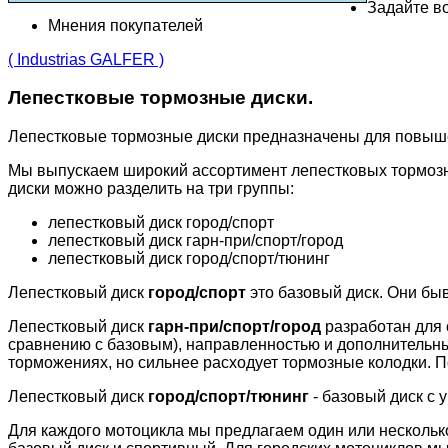
Задайте во
Мнения покупателей
( Industrias GALFER )
Лепестковые тормозные диски.
Лепестковые тормозные диски предназначены для повыш
Мы выпускаем широкий ассортимент лепестковых тормозн
диски можно разделить на три группы:
лепестковый диск город/спорт
лепестковый диск гарн-при/спорт/город
лепестковый диск город/спорт/тюнинг
Лепестковый диск
город/спорт
это базовый диск. Они бы
Лепестковый диск
гарн-при/спорт/город
разработан для 
сравнению с базовым), направленностью и дополнительн
торможениях, но сильнее расходует тормозные колодки. П
Лепестковый диск
город/спорт/тюнинг
- базовый диск с 
Для каждого мотоцикла мы предлагаем один или несколько