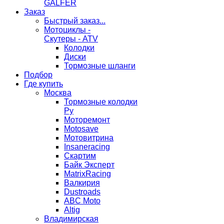
GALFER
Заказ
Быстрый заказ...
Мотоциклы -
Скутеры - ATV
Колодки
Диски
Тормозные шланги
Подбор
Где купить
Москва
Тормозные колодки
Ру
Моторемонт
Motosave
Мотовитрина
Insaneracing
Скартим
Байк Эксперт
MatrixRacing
Валкирия
Dustroads
ABC Moto
Altig
Владимирская