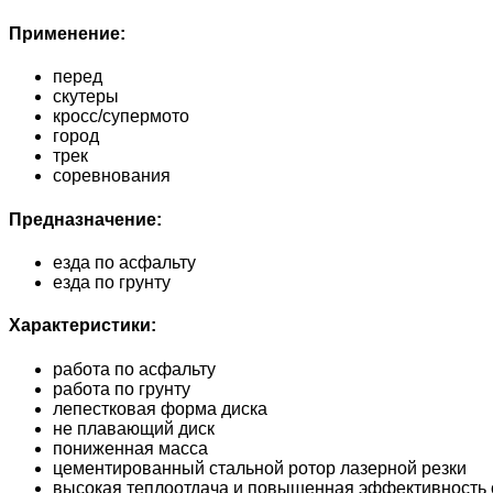
Применение:
перед
скутеры
кросс/супермото
город
трек
соревнования
Предназначение:
езда по асфальту
езда по грунту
Характеристики:
работа по асфальту
работа по грунту
лепестковая форма диска
не плавающий диск
пониженная масса
цементированный стальной ротор лазерной резки
высокая теплоотдача и повышенная эффективность 