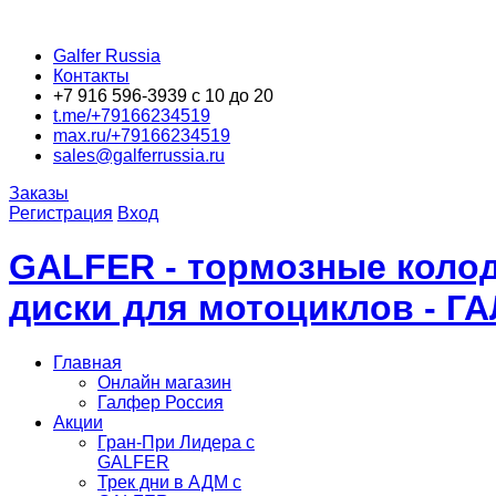
Galfer Russia
Контакты
+7 916 596-3939 с 10 до 20
t.me/+79166234519
max.ru/+79166234519
sales@galferrussia.ru
Заказы
Регистрация
Вход
GALFER - тормозные колод
диски для мотоциклов - Г
Главная
Онлайн магазин
Галфер Россия
Акции
Гран-При Лидера c
GALFER
Трек дни в АДМ с