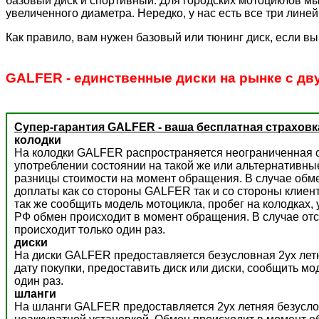
базовый диск и спортивный. Для городских мотоциклов мы
увеличенного диаметра. Нередко, у нас есть все три лине
Как правило, вам нужен базовый или тюнинг диск, если вы
GALFER - единственные диски на рынке с дв
Супер-гарантия GALFER - ваша бесплатная страховк
колодки
На колодки GALFER распространяется неограниченная с
употреблении состоянии на такой же или альтернативны
разницы стоимости на момент обращения. В случае обм
доплаты как со стороны GALFER так и со стороны клиент
так же сообщить модель мотоцикла, пробег на колодках,
РФ обмен происходит в момент обращения. В случае отс
происходит только один раз.
диски
На диски GALFER предоставляется безусловная 2ух летн
дату покупки, предоставить диск или диски, сообщить м
один раз.
шланги
На шланги GALFER предоставляется 2ух летняя безусло