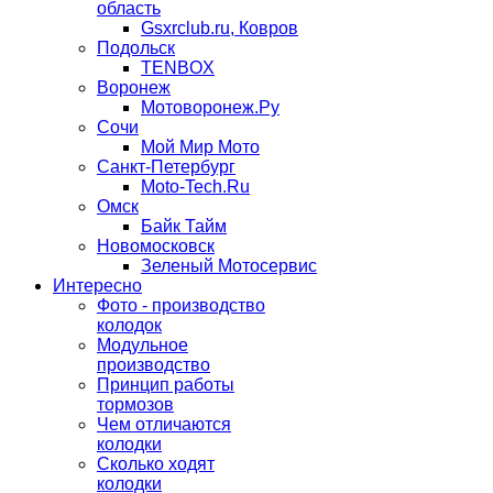
область
Gsxrclub.ru, Ковров
Подольск
TENBOX
Воронеж
Мотоворонеж.Ру
Сочи
Мой Мир Мото
Санкт-Петербург
Moto-Tech.Ru
Омск
Байк Тайм
Новомосковск
Зеленый Мотосервис
Интересно
Фото - производство
колодок
Модульное
производство
Принцип работы
тормозов
Чем отличаются
колодки
Сколько ходят
колодки