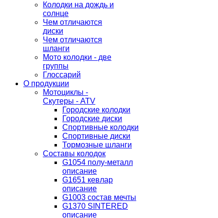
Колодки на дождь и
солнце
Чем отличаются
диски
Чем отличаются
шланги
Мото колодки - две
группы
Глоссарий
О продукции
Мотоциклы -
Скутеры - ATV
Городские колодки
Городские диски
Спортивные колодки
Спортивные диски
Тормозные шланги
Составы колодок
G1054 полу-металл
описание
G1651 кевлар
описание
G1003 состав мечты
G1370 SINTERED
описание