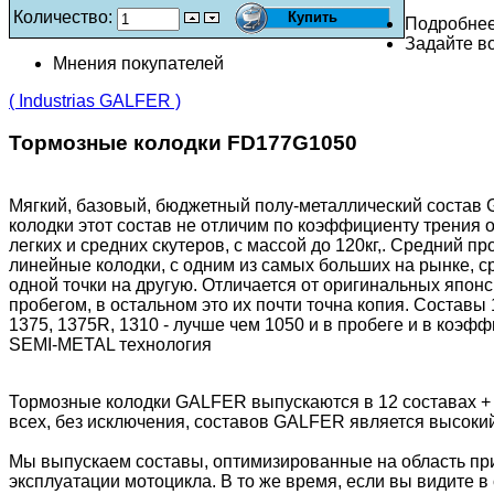
Количество:
Подробне
Задайте во
Мнения покупателей
( Industrias GALFER )
Тормозные колодки FD177G1050
Мягкий, базовый, бюджетный полу-металлический состав G
колодки этот состав не отличим по коэффициенту трения 
легких и средних скутеров, с массой до 120кг,. Средний пр
линейные колодки, с одним из самых больших на рынке, с
одной точки на другую. Отличается от оригинальных японс
пробегом, в остальном это их почти точна копия. Составы
1375, 1375R, 1310 - лучше чем 1050 и в пробеге и в коэф
SEMI-METAL технология
Тормозные колодки GALFER выпускаются в 12 составах +
всех, без исключения, составов GALFER является высоки
Мы выпускаем составы, оптимизированные на область пр
эксплуатации мотоцикла. В то же время, если вы видите в 