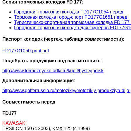
Серия тормозных колодок FD 177:
Городская тормозная колодка FD177G1054 перед
Тормозная колодка город-спорт FD177G1651 перед
Туристическо-спортивная тормозная колодка FD 177
Городская тормозная колодка для скутеров FD177G1
Паспорт колодок (чертеж, таблица совместимости):
FD177G1050-print.pdf
Подобрать продукцию под ваш мотоцикл:
http://www.tormoznyekolodki.ru/kupit/bystryipoisk
Дополнительная информация:
http://www.galferrussia.ru/motozikly/motozikly-produkziya-dlja
Совместимость перед
FD177
KAWASAKI
EPSILON 150 (c 2003), KMX 125 (c 1999)