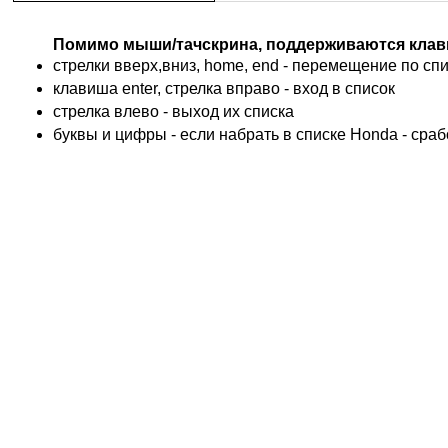
DUCATI
BMW
Помимо мыши/тачскрина, поддерживаются клав
KTM
стрелки вверх,вниз, home, end - перемещение по спис
TRIUMPH
клавиша enter, стрелка вправо - вход в список
ACCOSSATO
cтрелка влево - выход их списка
ADIVA
буквы и цифры - если набрать в списке Honda - сра
ADLY
ADLY 4 Колеса
AEON
AEON 4 Колеса
AJP
ALFER
ALPINA
APRILIA
ARCTIC CAT 4 Колеса
ARCTIC CAT Снег
ARMSTRONG
ASPES
ATALA
ATK