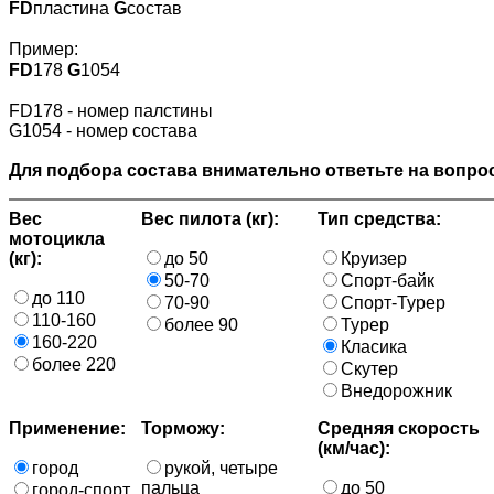
FD
пластина
G
состав
Пример:
FD
178
G
1054
FD178 - номер палстины
G1054 - номер состава
Для подбора состава внимательно ответьте на вопрос
Вес
Вес пилота (кг):
Тип средства:
мотоцикла
(кг):
до 50
Круизер
50-70
Спорт-байк
до 110
70-90
Спорт-Турер
110-160
более 90
Турер
160-220
Класика
более 220
Скутер
Внедорожник
Применение:
Торможу:
Средняя скорость
(км/час):
город
рукой, четыре
пальца
до 50
город-спорт