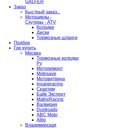
GALFER
Заказ
Быстрый заказ...
Мотоциклы -
Скутеры - ATV
Колодки
Диски
Тормозные шланги
Подбор
Где купить
Москва
Тормозные колодки
Ру
Моторемонт
Motosave
Мотовитрина
Insaneracing
Скартим
Байк Эксперт
MatrixRacing
Валкирия
Dustroads
ABC Moto
Altig
Владимирская