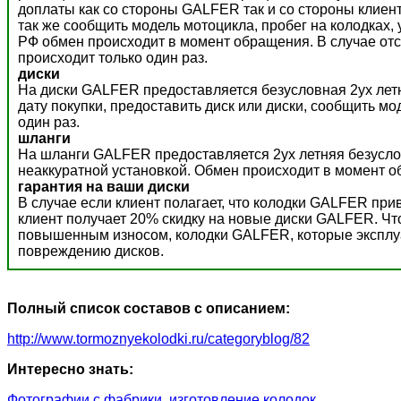
доплаты как со стороны GALFER так и со стороны клиент
так же сообщить модель мотоцикла, пробег на колодках,
РФ обмен происходит в момент обращения. В случае отс
происходит только один раз.
диски
На диски GALFER предоставляется безусловная 2ух летн
дату покупки, предоставить диск или диски, сообщить м
один раз.
шланги
На шланги GALFER предоставляется 2ух летняя безусло
неаккуратной установкой. Обмен происходит в момент о
гарантия на ваши диски
В случае если клиент полагает, что колодки GALFER пр
клиент получает 20% скидку на новые диски GALFER. Ч
повышенным износом, колодки GALFER, которые эксплуат
повреждению дисков.
Полный список составов с описанием:
http://www.tormoznyekolodki.ru/categoryblog/82
Интересно знать:
Фотографии с фабрики, изготовление колодок