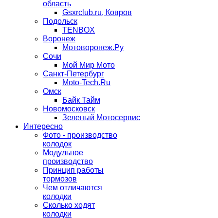
область
Gsxrclub.ru, Ковров
Подольск
TENBOX
Воронеж
Мотоворонеж.Ру
Сочи
Мой Мир Мото
Санкт-Петербург
Moto-Tech.Ru
Омск
Байк Тайм
Новомосковск
Зеленый Мотосервис
Интересно
Фото - производство
колодок
Модульное
производство
Принцип работы
тормозов
Чем отличаются
колодки
Сколько ходят
колодки