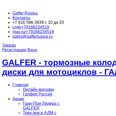
Galfer Russia
Контакты
+7 916 596-3939 с 10 до 20
t.me/+79166234519
max.ru/+79166234519
sales@galferrussia.ru
Заказы
Регистрация
Вход
GALFER - тормозные колод
диски для мотоциклов - Г
Главная
Онлайн магазин
Галфер Россия
Акции
Гран-При Лидера c
GALFER
Трек дни в АДМ с