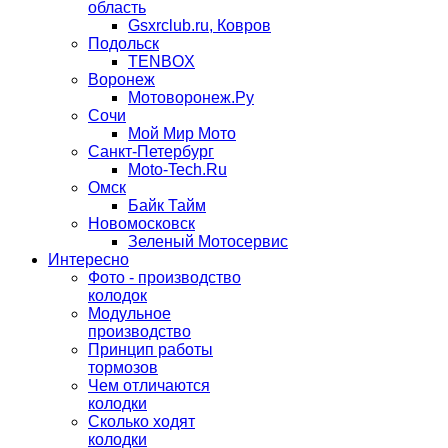
область
Gsxrclub.ru, Ковров
Подольск
TENBOX
Воронеж
Мотоворонеж.Ру
Сочи
Мой Мир Мото
Санкт-Петербург
Moto-Tech.Ru
Омск
Байк Тайм
Новомосковск
Зеленый Мотосервис
Интересно
Фото - производство
колодок
Модульное
производство
Принцип работы
тормозов
Чем отличаются
колодки
Сколько ходят
колодки