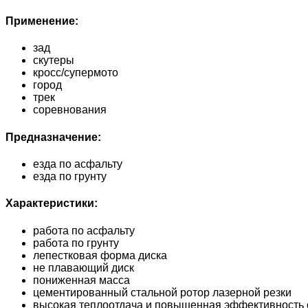
Применение:
зад
скутеры
кросс/супермото
город
трек
соревнования
Предназначение:
езда по асфальту
езда по грунту
Характеристики:
работа по асфальту
работа по грунту
лепестковая форма диска
не плавающий диск
пониженная масса
цементированный стальной ротор лазерной резки
высокая теплоотдача и повышенная эффективность 