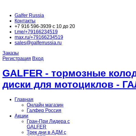
Galfer Russia
Контакты
+7 916 596-3939 с 10 до 20
t.me/+79166234519
max.ru/+79166234519
sales@galferrussia.ru
Заказы
Регистрация
Вход
GALFER - тормозные колод
диски для мотоциклов - Г
Главная
Онлайн магазин
Галфер Россия
Акции
Гран-При Лидера c
GALFER
Трек дни в АДМ с