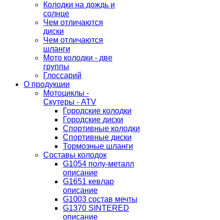
Колодки на дождь и
солнце
Чем отличаются
диски
Чем отличаются
шланги
Мото колодки - две
группы
Глоссарий
О продукции
Мотоциклы -
Скутеры - ATV
Городские колодки
Городские диски
Спортивные колодки
Спортивные диски
Тормозные шланги
Составы колодок
G1054 полу-металл
описание
G1651 кевлар
описание
G1003 состав мечты
G1370 SINTERED
описание