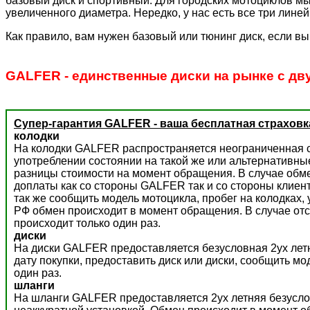
базовый диск и спортивный. Для городских мотоциклов мы
увеличенного диаметра. Нередко, у нас есть все три лине
Как правило, вам нужен базовый или тюнинг диск, если вы
GALFER - единственные диски на рынке с дв
Супер-гарантия GALFER - ваша бесплатная страховк
колодки
На колодки GALFER распространяется неограниченная с
употреблении состоянии на такой же или альтернативны
разницы стоимости на момент обращения. В случае обм
доплаты как со стороны GALFER так и со стороны клиент
так же сообщить модель мотоцикла, пробег на колодках,
РФ обмен происходит в момент обращения. В случае отс
происходит только один раз.
диски
На диски GALFER предоставляется безусловная 2ух летн
дату покупки, предоставить диск или диски, сообщить м
один раз.
шланги
На шланги GALFER предоставляется 2ух летняя безусло