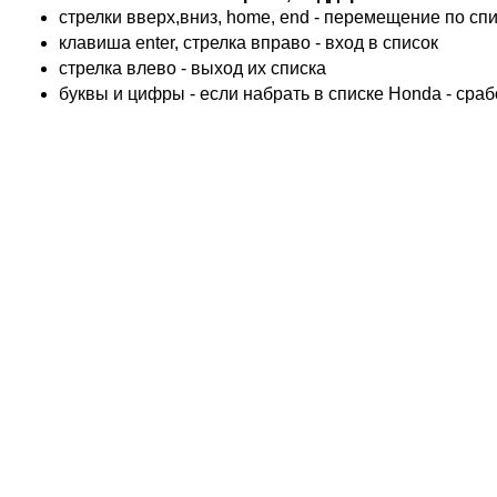
KTM
стрелки вверх,вниз, home, end - перемещение по спис
TRIUMPH
клавиша enter, стрелка вправо - вход в список
ACCOSSATO
cтрелка влево - выход их списка
ADIVA
буквы и цифры - если набрать в списке Honda - сра
ADLY
ADLY 4 Колеса
AEON
AEON 4 Колеса
AJP
ALFER
ALPINA
APRILIA
ARCTIC CAT 4 Колеса
ARCTIC CAT Снег
ARMSTRONG
ASPES
ATALA
ATK
BAROSSA 4 Колеса
BATABUS
BENELLI