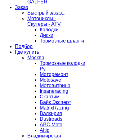
GALFER
Заказ
Быстрый заказ...
Мотоциклы -
Скутеры - ATV
Колодки
Диски
Тормозные шланги
Подбор
Где купить
Москва
Тормозные колодки
Ру
Моторемонт
Motosave
Мотовитрина
Insaneracing
Скартим
Байк Эксперт
MatrixRacing
Валкирия
Dustroads
ABC Moto
Altig
Владимирская