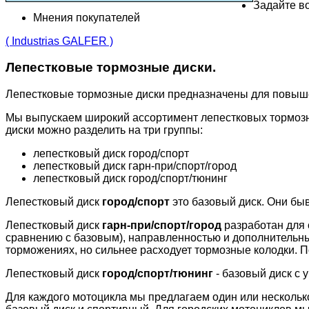
Задайте во
Мнения покупателей
( Industrias GALFER )
Лепестковые тормозные диски.
Лепестковые тормозные диски предназначены для повыш
Мы выпускаем широкий ассортимент лепестковых тормозн
диски можно разделить на три группы:
лепестковый диск город/спорт
лепестковый диск гарн-при/спорт/город
лепестковый диск город/спорт/тюнинг
Лепестковый диск
город/спорт
это базовый диск. Они бы
Лепестковый диск
гарн-при/спорт/город
разработан для 
сравнению с базовым), направленностью и дополнительн
торможениях, но сильнее расходует тормозные колодки. П
Лепестковый диск
город/спорт/тюнинг
- базовый диск с 
Для каждого мотоцикла мы предлагаем один или несколько