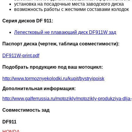
установка на посадочные места заводского диска
возможность работы с жесткими составами колодок
Серия дисков DF 911:
Лепестковый не плавающий диск DF911W зад
Паспорт диска (чертеж, таблица совместимости):
DF911W-print.pdf
Подобрать продукцию под ваш мотоцикл:
http://www.tormoznyekolodki.ru/kupit/bystryipoisk
Дополнительная информация:
http://www.galferrussia.ru/motozikly/motozikly-produkziya-dlja
Совместимость зад
DF911
HONDA