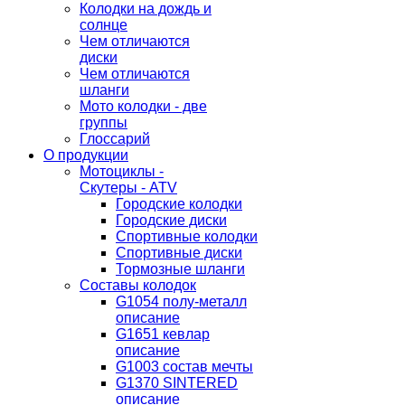
Колодки на дождь и
солнце
Чем отличаются
диски
Чем отличаются
шланги
Мото колодки - две
группы
Глоссарий
О продукции
Мотоциклы -
Скутеры - ATV
Городские колодки
Городские диски
Спортивные колодки
Спортивные диски
Тормозные шланги
Составы колодок
G1054 полу-металл
описание
G1651 кевлар
описание
G1003 состав мечты
G1370 SINTERED
описание