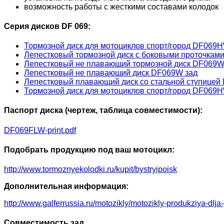
возможность работы с жесткими составами колодок
Серия дисков DF 069:
Тормозной диск для мотоциклов спорт/город DF069
Лепестковый тормозной диск с боковыми проточкам
Лепестковый не плавающий тормозной диск DF069W
Лепестковый не плавающий диск DF069W зад
Лепестковый плавающий диск со стальной ступицей
Тормозной диск для мотоциклов спорт/город DF069
Паспорт диска (чертеж, таблица совместимости):
DF069FLW-print.pdf
Подобрать продукцию под ваш мотоцикл:
http://www.tormoznyekolodki.ru/kupit/bystryipoisk
Дополнительная информация:
http://www.galferrussia.ru/motozikly/motozikly-produkziya-dlja
Совместимость зад