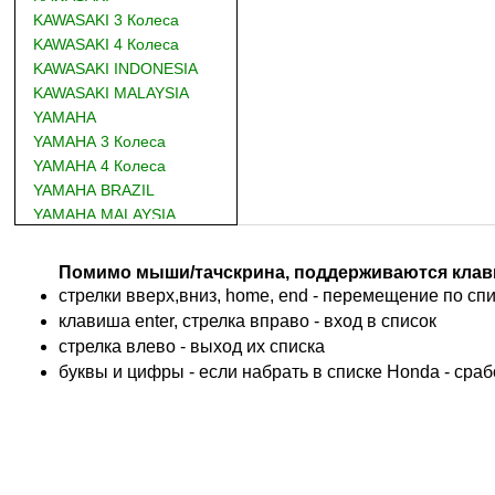
KAWASAKI 3 Колеса
KAWASAKI 4 Колеса
KAWASAKI INDONESIA
KAWASAKI MALAYSIA
YAMAHA
YAMAHA 3 Колеса
YAMAHA 4 Колеса
YAMAHA BRAZIL
YAMAHA MALAYSIA
DUCATI
BMW
Помимо мыши/тачскрина, поддерживаются клав
KTM
стрелки вверх,вниз, home, end - перемещение по спис
TRIUMPH
клавиша enter, стрелка вправо - вход в список
ACCOSSATO
cтрелка влево - выход их списка
ADIVA
буквы и цифры - если набрать в списке Honda - сра
ADLY
ADLY 4 Колеса
AEON
AEON 4 Колеса
AJP