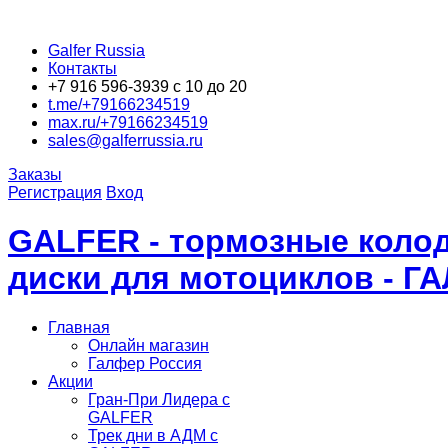
Galfer Russia
Контакты
+7 916 596-3939 с 10 до 20
t.me/+79166234519
max.ru/+79166234519
sales@galferrussia.ru
Заказы
Регистрация
Вход
GALFER - тормозные колод
диски для мотоциклов - Г
Главная
Онлайн магазин
Галфер Россия
Акции
Гран-При Лидера c
GALFER
Трек дни в АДМ с