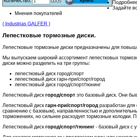
Количество:
Подробне
Задайте во
Мнения покупателей
( Industrias GALFER )
Лепестковые тормозные диски.
Лепестковые тормозные диски предназначены для повыш
Мы выпускаем широкий ассортимент лепестковых тормозн
диски можно разделить на три группы:
лепестковый диск город/спорт
лепестковый диск гарн-при/спорт/город
лепестковый диск город/спорт/тюнинг
Лепестковый диск
город/спорт
это базовый диск. Они бы
Лепестковый диск
гарн-при/спорт/город
разработан для 
сравнению с базовым), направленностью и дополнительн
торможениях, но сильнее расходует тормозные колодки. П
Лепестковый диск
город/спорт/тюнинг
- базовый диск с 