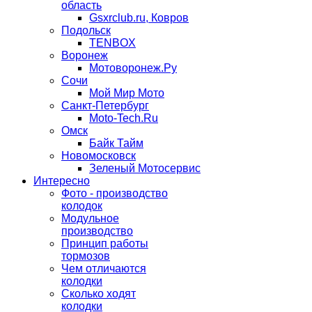
область
Gsxrclub.ru, Ковров
Подольск
TENBOX
Воронеж
Мотоворонеж.Ру
Сочи
Мой Мир Мото
Санкт-Петербург
Moto-Tech.Ru
Омск
Байк Тайм
Новомосковск
Зеленый Мотосервис
Интересно
Фото - производство
колодок
Модульное
производство
Принцип работы
тормозов
Чем отличаются
колодки
Сколько ходят
колодки