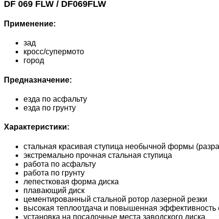
DF 069 FLW / DF069FLW
Применение:
зад
кросс/супермото
город
Предназначение:
езда по асфальту
езда по грунту
Характеристики:
стальная красивая ступица необычной формы (разра
экстремально прочная стальная ступица
работа по асфальту
работа по грунту
лепестковая форма диска
плавающий диск
цементированный стальной ротор лазерной резки
высокая теплоотдача и повышенная эффективность 
установка на посадочные места заводского диска