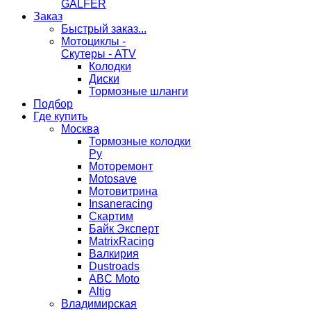
GALFER
Заказ
Быстрый заказ...
Мотоциклы -
Скутеры - ATV
Колодки
Диски
Тормозные шланги
Подбор
Где купить
Москва
Тормозные колодки
Ру
Моторемонт
Motosave
Мотовитрина
Insaneracing
Скартим
Байк Эксперт
MatrixRacing
Валкирия
Dustroads
ABC Moto
Altig
Владимирская