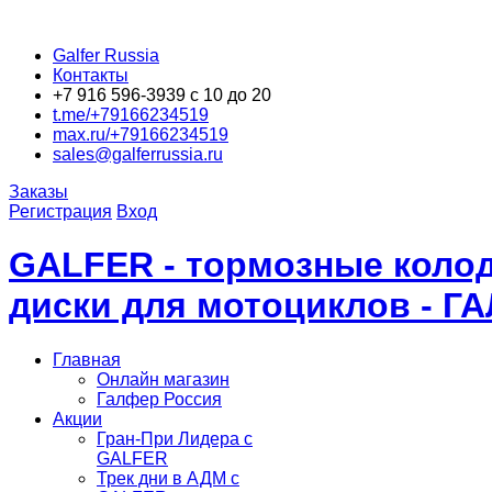
Galfer Russia
Контакты
+7 916 596-3939 с 10 до 20
t.me/+79166234519
max.ru/+79166234519
sales@galferrussia.ru
Заказы
Регистрация
Вход
GALFER - тормозные колод
диски для мотоциклов - Г
Главная
Онлайн магазин
Галфер Россия
Акции
Гран-При Лидера c
GALFER
Трек дни в АДМ с