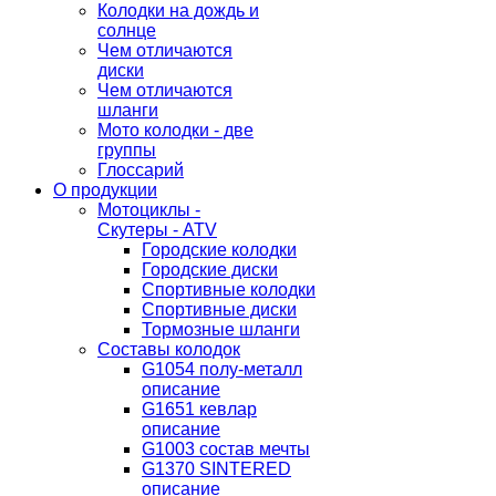
Колодки на дождь и
солнце
Чем отличаются
диски
Чем отличаются
шланги
Мото колодки - две
группы
Глоссарий
О продукции
Мотоциклы -
Скутеры - ATV
Городские колодки
Городские диски
Спортивные колодки
Спортивные диски
Тормозные шланги
Составы колодок
G1054 полу-металл
описание
G1651 кевлар
описание
G1003 состав мечты
G1370 SINTERED
описание