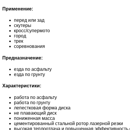
Применение:
перед или зад
скутеры
кросс/супермото
город
трек
соревнования
Предназначение:
езда по асфальту
езда по грунту
Характеристики:
работа по асфальту
работа по грунту
лепестковая форма диска
не плавающий диск
пониженная масса
цементированный стальной ротор лазерной резки
высокая теплоотдача и повышенная эффективность 