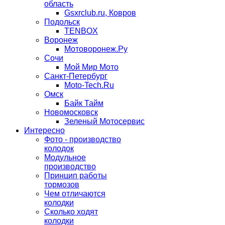
область
Gsxrclub.ru, Ковров
Подольск
TENBOX
Воронеж
Мотоворонеж.Ру
Сочи
Мой Мир Мото
Санкт-Петербург
Moto-Tech.Ru
Омск
Байк Тайм
Новомосковск
Зеленый Мотосервис
Интересно
Фото - производство
колодок
Модульное
производство
Принцип работы
тормозов
Чем отличаются
колодки
Сколько ходят
колодки