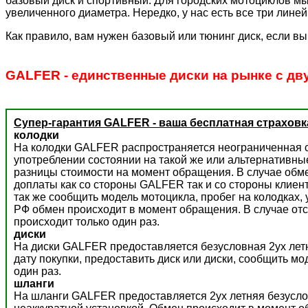
базовый диск и спортивный. Для городских мотоциклов мы
увеличенного диаметра. Нередко, у нас есть все три лине
Как правило, вам нужен базовый или тюнинг диск, если вы
GALFER - единственные диски на рынке с дв
Супер-гарантия GALFER - ваша бесплатная страховк
колодки
На колодки GALFER распространяется неограниченная с
употреблении состоянии на такой же или альтернативны
разницы стоимости на момент обращения. В случае обм
доплаты как со стороны GALFER так и со стороны клиент
так же сообщить модель мотоцикла, пробег на колодках,
РФ обмен происходит в момент обращения. В случае отс
происходит только один раз.
диски
На диски GALFER предоставляется безусловная 2ух летн
дату покупки, предоставить диск или диски, сообщить м
один раз.
шланги
На шланги GALFER предоставляется 2ух летняя безусло