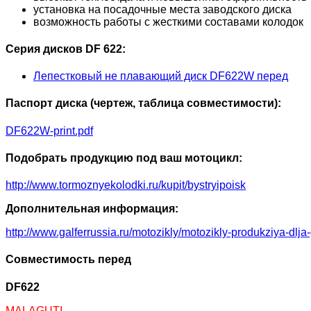
установка на посадочные места заводского диска
возможность работы с жесткими составами колодок
Серия дисков DF 622:
Лепестковый не плавающий диск DF622W перед
Паспорт диска (чертеж, таблица совместимости):
DF622W-print.pdf
Подобрать продукцию под ваш мотоцикл:
http://www.tormoznyekolodki.ru/kupit/bystryipoisk
Дополнительная информация:
http://www.galferrussia.ru/motozikly/motozikly-produkziya-dlja
Совместимость перед
DF622
MALAGUTI