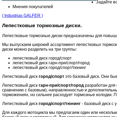
Задайте во
Мнения покупателей
( Industrias GALFER )
Лепестковые тормозные диски.
Лепестковые тормозные диски предназначены для повыш
Мы выпускаем широкий ассортимент лепестковых тормозн
диски можно разделить на три группы:
лепестковый диск город/спорт
лепестковый диск гарн-при/спорт/город
лепестковый диск город/спорт/тюнинг
Лепестковый диск
город/спорт
это базовый диск. Они бы
Лепестковый диск
гарн-при/спорт/город
разработан для 
сравнению с базовым), направленностью и дополнительн
торможениях, но сильнее расходует тормозные колодки. П
Лепестковый диск
город/спорт/тюнинг
- базовый диск с 
Для каждого мотоцикла мы предлагаем один или несколько