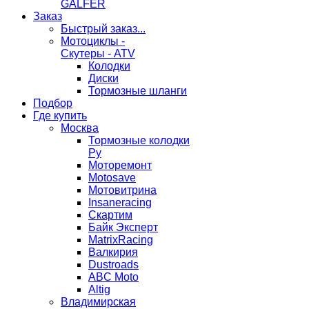
GALFER
Заказ
Быстрый заказ...
Мотоциклы -
Скутеры - ATV
Колодки
Диски
Тормозные шланги
Подбор
Где купить
Москва
Тормозные колодки
Ру
Моторемонт
Motosave
Мотовитрина
Insaneracing
Скартим
Байк Эксперт
MatrixRacing
Валкирия
Dustroads
ABC Moto
Altig
Владимирская