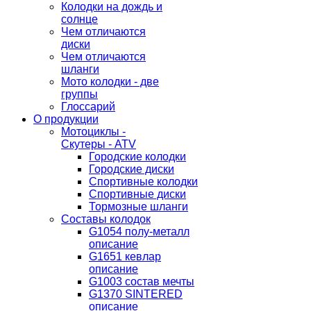
Колодки на дождь и
солнце
Чем отличаются
диски
Чем отличаются
шланги
Мото колодки - две
группы
Глоссарий
О продукции
Мотоциклы -
Скутеры - ATV
Городские колодки
Городские диски
Спортивные колодки
Спортивные диски
Тормозные шланги
Составы колодок
G1054 полу-металл
описание
G1651 кевлар
описание
G1003 состав мечты
G1370 SINTERED
описание