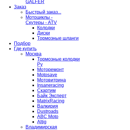
GALFER
Заказ
Быстрый заказ...
Мотоциклы -
Скутеры - ATV
Колодки
Диски
Тормозные шланги
Подбор
Где купить
Москва
Тормозные колодки
Ру
Моторемонт
Motosave
Мотовитрина
Insaneracing
Скартим
Байк Эксперт
MatrixRacing
Валкирия
Dustroads
ABC Moto
Altig
Владимирская