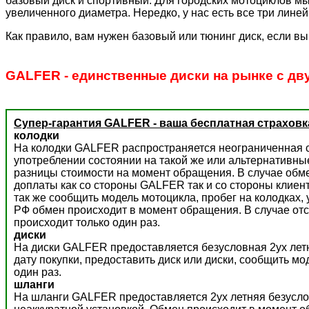
базовый диск и спортивный. Для городских мотоциклов мы
увеличенного диаметра. Нередко, у нас есть все три лине
Как правило, вам нужен базовый или тюнинг диск, если вы
GALFER - единственные диски на рынке с дв
Супер-гарантия GALFER - ваша бесплатная страховк
колодки
На колодки GALFER распространяется неограниченная с
употреблении состоянии на такой же или альтернативны
разницы стоимости на момент обращения. В случае обм
доплаты как со стороны GALFER так и со стороны клиент
так же сообщить модель мотоцикла, пробег на колодках,
РФ обмен происходит в момент обращения. В случае отс
происходит только один раз.
диски
На диски GALFER предоставляется безусловная 2ух летн
дату покупки, предоставить диск или диски, сообщить м
один раз.
шланги
На шланги GALFER предоставляется 2ух летняя безусло