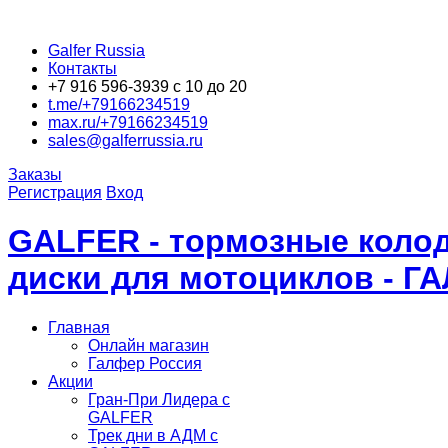
Galfer Russia
Контакты
+7 916 596-3939 с 10 до 20
t.me/+79166234519
max.ru/+79166234519
sales@galferrussia.ru
Заказы
Регистрация
Вход
GALFER - тормозные колод
диски для мотоциклов - Г
Главная
Онлайн магазин
Галфер Россия
Акции
Гран-При Лидера c
GALFER
Трек дни в АДМ с