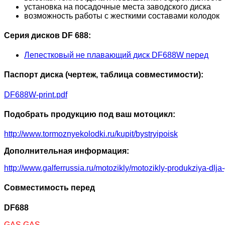
установка на посадочные места заводского диска
возможность работы с жесткими составами колодок
Серия дисков DF 688:
Лепестковый не плавающий диск DF688W перед
Паспорт диска (чертеж, таблица совместимости):
DF688W-print.pdf
Подобрать продукцию под ваш мотоцикл:
http://www.tormoznyekolodki.ru/kupit/bystryipoisk
Дополнительная информация:
http://www.galferrussia.ru/motozikly/motozikly-produkziya-dlja
Совместимость перед
DF688
GAS GAS