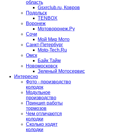
область
Gsxrclub.ru, Ковров
Подольск
TENBOX
Воронеж
Мотоворонеж.Ру
Сочи
Мой Мир Мото
Санкт-Петербург
Moto-Tech.Ru
Омск
Байк Тайм
Новомосковск
Зеленый Мотосервис
Интересно
Фото - производство
колодок
Модульное
производство
Принцип работы
тормозов
Чем отличаются
колодки
Сколько ходят
колодки