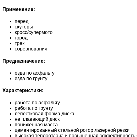
Применение:
перед
скутеры
кросс/супермото
город
трек
соревнования
Предназначение:
езда по асфальту
езда по грунту
Характеристики:
работа по асфальту
работа по грунту
лепестковая форма диска
не плавающий диск
пониженная масса
цементированный стальной ротор лазерной резки
высокая теплоотдача и повышенная эффективность 