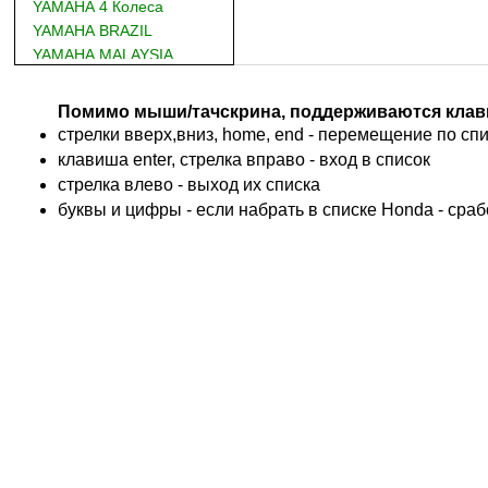
YAMAHA 4 Колеса
YAMAHA BRAZIL
YAMAHA MALAYSIA
DUCATI
BMW
Помимо мыши/тачскрина, поддерживаются клав
KTM
стрелки вверх,вниз, home, end - перемещение по спис
TRIUMPH
клавиша enter, стрелка вправо - вход в список
ACCOSSATO
cтрелка влево - выход их списка
ADIVA
буквы и цифры - если набрать в списке Honda - сра
ADLY
ADLY 4 Колеса
AEON
AEON 4 Колеса
AJP
ALFER
ALPINA
APRILIA
ARCTIC CAT 4 Колеса
ARCTIC CAT Снег
ARMSTRONG
ASPES