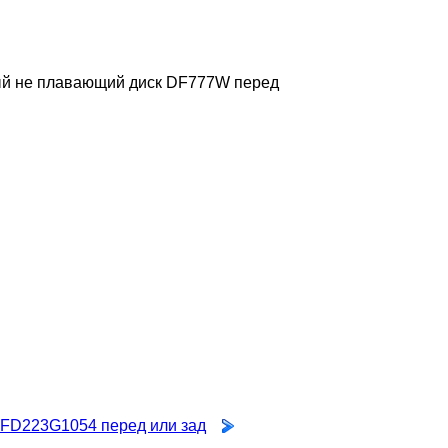
й не плавающий диск DF777W перед
 FD223G1054 перед или зад