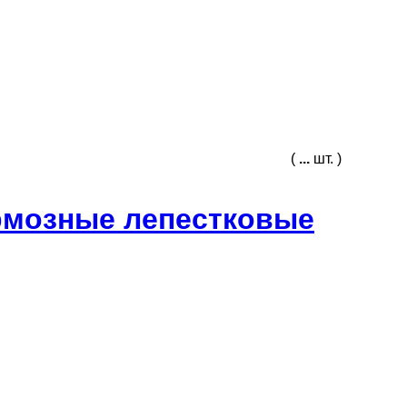
(
...
шт. )
рмозные лепестковые