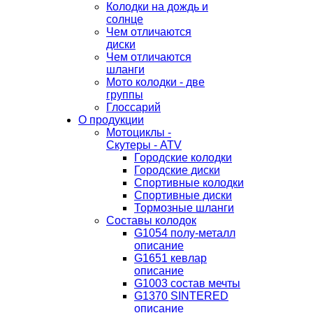
Колодки на дождь и
солнце
Чем отличаются
диски
Чем отличаются
шланги
Мото колодки - две
группы
Глоссарий
О продукции
Мотоциклы -
Скутеры - ATV
Городские колодки
Городские диски
Спортивные колодки
Спортивные диски
Тормозные шланги
Составы колодок
G1054 полу-металл
описание
G1651 кевлар
описание
G1003 состав мечты
G1370 SINTERED
описание