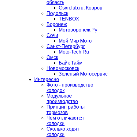
область
Gsxrclub.ru, Ковров
Подольск
TENBOX
Воронеж
Мотоворонеж.Ру
Сочи
Мой Мир Мото
Санкт-Петербург
Moto-Tech.Ru
Омск
Байк Тайм
Новомосковск
Зеленый Мотосервис
Интересно
Фото - производство
колодок
Модульное
производство
Принцип работы
тормозов
Чем отличаются
колодки
Сколько ходят
колодки