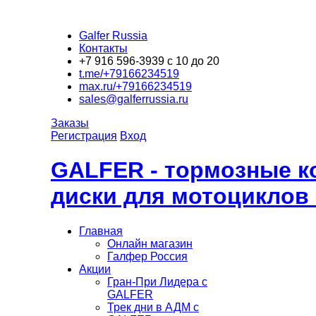
Galfer Russia
Контакты
+7 916 596-3939 с 10 до 20
t.me/+79166234519
max.ru/+79166234519
sales@galferrussia.ru
Заказы
Регистрация
Вход
GALFER - тормозные к
диски для мотоциклов
Главная
Онлайн магазин
Галфер Россия
Акции
Гран-При Лидера c
GALFER
Трек дни в АДМ с