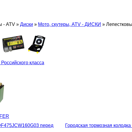
ы - ATV
»
Диски
»
Мото, скутеры, ATV - ДИСКИ
»
Лепестковы
 Российского класса
LFER
д DF475JCW160G03 перед
Городская тормозная колодка