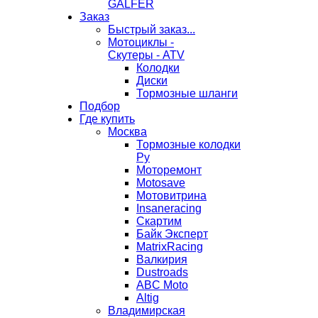
GALFER
Заказ
Быстрый заказ...
Мотоциклы -
Скутеры - ATV
Колодки
Диски
Тормозные шланги
Подбор
Где купить
Москва
Тормозные колодки
Ру
Моторемонт
Motosave
Мотовитрина
Insaneracing
Скартим
Байк Эксперт
MatrixRacing
Валкирия
Dustroads
ABC Moto
Altig
Владимирская