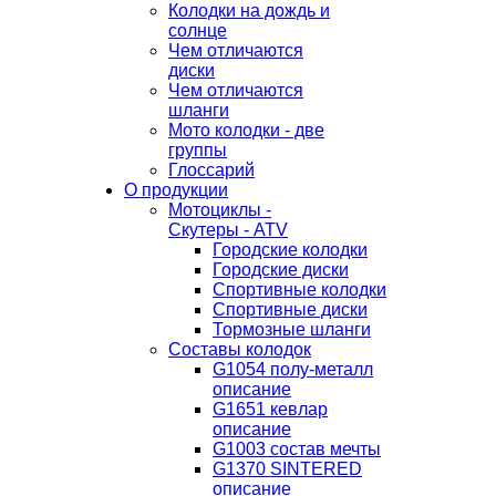
Колодки на дождь и
солнце
Чем отличаются
диски
Чем отличаются
шланги
Мото колодки - две
группы
Глоссарий
О продукции
Мотоциклы -
Скутеры - ATV
Городские колодки
Городские диски
Спортивные колодки
Спортивные диски
Тормозные шланги
Составы колодок
G1054 полу-металл
описание
G1651 кевлар
описание
G1003 состав мечты
G1370 SINTERED
описание