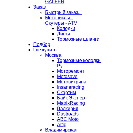
GALFER
Заказ
Быстрый заказ...
Мотоциклы -
Скутеры - ATV
Колодки
Диски
Тормозные шланги
Подбор
Где купить
Москва
Тормозные колодки
Ру
Моторемонт
Motosave
Мотовитрина
Insaneracing
Скартим
Байк Эксперт
MatrixRacing
Валкирия
Dustroads
ABC Moto
Altig
Владимирская