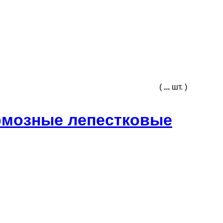
(
...
шт. )
рмозные лепестковые