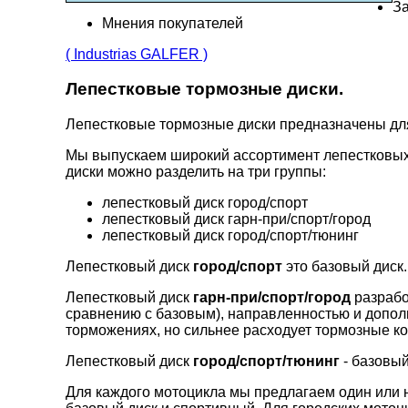
За
Мнения покупателей
( Industrias GALFER )
Лепестковые тормозные диски.
Лепестковые тормозные диски предназначены д
Мы выпускаем широкий ассортимент лепестковых
диски можно разделить на три группы:
лепестковый диск город/спорт
лепестковый диск гарн-при/спорт/город
лепестковый диск город/спорт/тюнинг
Лепестковый диск
город/спорт
это базовый диск.
Лепестковый диск
гарн-при/спорт/город
разрабо
сравнению с базовым), направленностью и допо
торможениях, но сильнее расходует тормозные ко
Лепестковый диск
город/спорт/тюнинг
- базовый
Для каждого мотоцикла мы предлагаем один или н