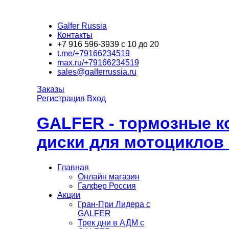
Galfer Russia
Контакты
+7 916 596-3939 с 10 до 20
t.me/+79166234519
max.ru/+79166234519
sales@galferrussia.ru
Заказы
Регистрация
Вход
GALFER - тормозные к
диски для мотоциклов
Главная
Онлайн магазин
Галфер Россия
Акции
Гран-При Лидера c
GALFER
Трек дни в АДМ с