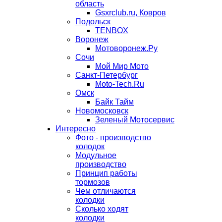
область
Gsxrclub.ru, Ковров
Подольск
TENBOX
Воронеж
Мотоворонеж.Ру
Сочи
Мой Мир Мото
Санкт-Петербург
Moto-Tech.Ru
Омск
Байк Тайм
Новомосковск
Зеленый Мотосервис
Интересно
Фото - производство
колодок
Модульное
производство
Принцип работы
тормозов
Чем отличаются
колодки
Сколько ходят
колодки