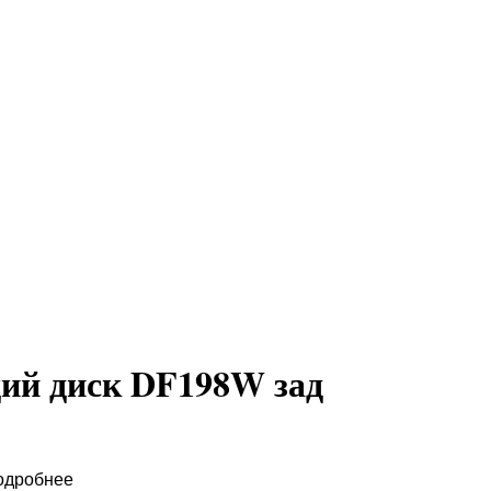
ий диск DF198W зад
одробнее