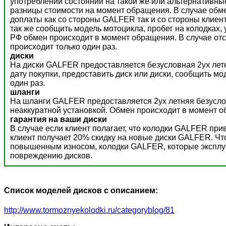
употреблении состоянии на такой же или альтернативны
разницы стоимости на момент обращения. В случае обм
доплаты как со стороны GALFER так и со стороны клиент
так же сообщить модель мотоцикла, пробег на колодках,
РФ обмен происходит в момент обращения. В случае отс
происходит только один раз.
диски
На диски GALFER предоставляется безусловная 2ух летн
дату покупки, предоставить диск или диски, сообщить м
один раз.
шланги
На шланги GALFER предоставляется 2ух летняя безусло
неаккуратной установкой. Обмен происходит в момент о
гарантия на ваши диски
В случае если клиент полагает, что колодки GALFER пр
клиент получает 20% скидку на новые диски GALFER. Ч
повышенным износом, колодки GALFER, которые эксплуат
повреждению дисков.
Список моделей дисков с описанием:
http://www.tormoznyekolodki.ru/categoryblog/81