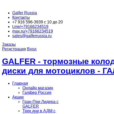
Galfer Russia
Контакты
+7 916 596-3939 с 10 до 20
t.me/+79166234519
max.ru/+79166234519
sales@galferrussia.ru
Заказы
Регистрация
Вход
GALFER - тормозные колод
диски для мотоциклов - Г
Главная
Онлайн магазин
Галфер Россия
Акции
Гран-При Лидера c
GALFER
Трек дни в АДМ с