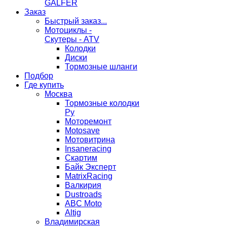
GALFER
Заказ
Быстрый заказ...
Мотоциклы -
Скутеры - ATV
Колодки
Диски
Тормозные шланги
Подбор
Где купить
Москва
Тормозные колодки
Ру
Моторемонт
Motosave
Мотовитрина
Insaneracing
Скартим
Байк Эксперт
MatrixRacing
Валкирия
Dustroads
ABC Moto
Altig
Владимирская