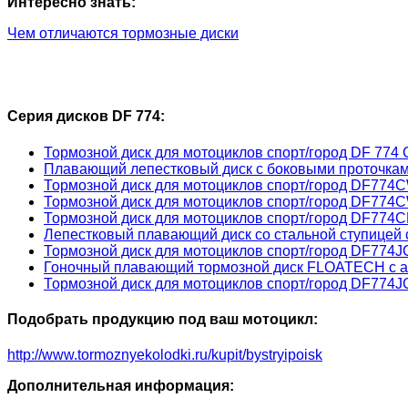
Интересно знать:
Чем отличаются тормозные диски
Серия дисков DF 774:
Тормозной диск для мотоциклов спорт/город DF 774
Плавающий лепестковый диск с боковыми проточка
Тормозной диск для мотоциклов спорт/город DF774C
Тормозной диск для мотоциклов спорт/город DF77
Тормозной диск для мотоциклов спорт/город DF774
Лепестковый плавающий диск со стальной ступицей
Тормозной диск для мотоциклов спорт/город DF774
Гоночный плавающий тормозной диск FLOATECH с 
Тормозной диск для мотоциклов спорт/город DF774
Подобрать продукцию под ваш мотоцикл:
http://www.tormoznyekolodki.ru/kupit/bystryipoisk
Дополнительная информация: