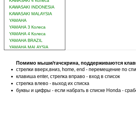
KAWASAKI 4 Колеса
KAWASAKI INDONESIA
KAWASAKI MALAYSIA
YAMAHA
YAMAHA 3 Колеса
YAMAHA 4 Колеса
YAMAHA BRAZIL
YAMAHA MALAYSIA
DUCATI
BMW
Помимо мыши/тачскрина, поддерживаются клав
KTM
стрелки вверх,вниз, home, end - перемещение по спис
TRIUMPH
клавиша enter, стрелка вправо - вход в список
ACCOSSATO
cтрелка влево - выход их списка
ADIVA
буквы и цифры - если набрать в списке Honda - сра
ADLY
ADLY 4 Колеса
AEON
AEON 4 Колеса
AJP
ALFER
ALPINA