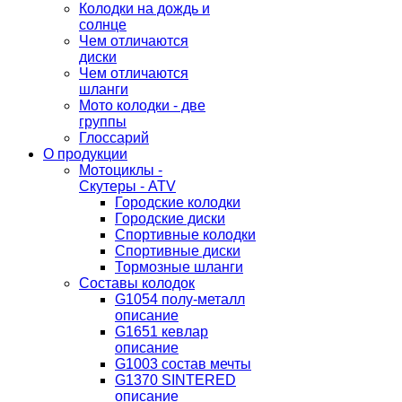
Колодки на дождь и
солнце
Чем отличаются
диски
Чем отличаются
шланги
Мото колодки - две
группы
Глоссарий
О продукции
Мотоциклы -
Скутеры - ATV
Городские колодки
Городские диски
Спортивные колодки
Спортивные диски
Тормозные шланги
Составы колодок
G1054 полу-металл
описание
G1651 кевлар
описание
G1003 состав мечты
G1370 SINTERED
описание