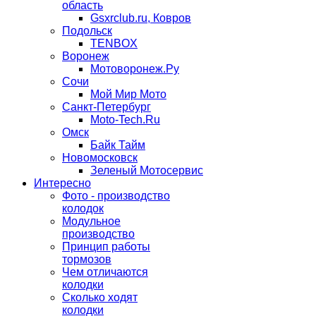
область
Gsxrclub.ru, Ковров
Подольск
TENBOX
Воронеж
Мотоворонеж.Ру
Сочи
Мой Мир Мото
Санкт-Петербург
Moto-Tech.Ru
Омск
Байк Тайм
Новомосковск
Зеленый Мотосервис
Интересно
Фото - производство
колодок
Модульное
производство
Принцип работы
тормозов
Чем отличаются
колодки
Сколько ходят
колодки