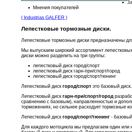
За
Мнения покупателей
( Industrias GALFER )
Лепестковые тормозные диски.
Лепестковые тормозные диски предназначены д
Мы выпускаем широкий ассортимент лепестковых
диски можно разделить на три группы:
лепестковый диск город/спорт
лепестковый диск гарн-при/спорт/город
лепестковый диск город/спорт/тюнинг
Лепестковый диск
город/спорт
это базовый диск.
Лепестковый диск
гарн-при/спорт/город
разрабо
сравнению с базовым), направленностью и допо
торможениях, но сильнее расходует тормозные ко
Лепестковый диск
город/спорт/тюнинг
- базовый
Для каждого мотоцикла мы предлагаем один или н