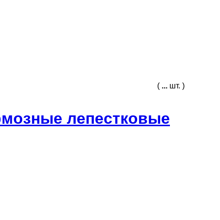
(
...
шт. )
рмозные лепестковые