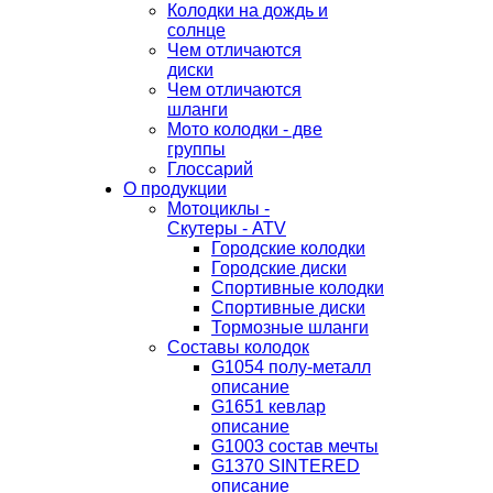
Колодки на дождь и
солнце
Чем отличаются
диски
Чем отличаются
шланги
Мото колодки - две
группы
Глоссарий
О продукции
Мотоциклы -
Скутеры - ATV
Городские колодки
Городские диски
Спортивные колодки
Спортивные диски
Тормозные шланги
Составы колодок
G1054 полу-металл
описание
G1651 кевлар
описание
G1003 состав мечты
G1370 SINTERED
описание