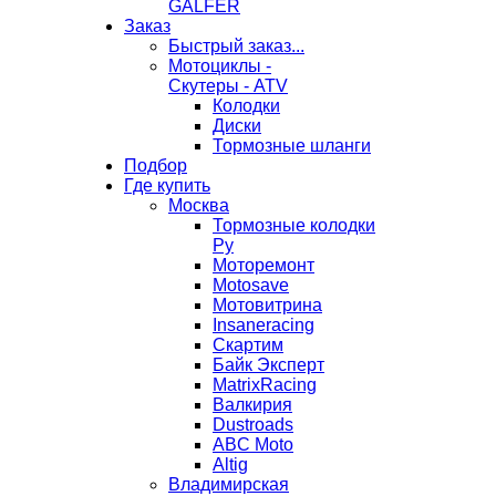
GALFER
Заказ
Быстрый заказ...
Мотоциклы -
Скутеры - ATV
Колодки
Диски
Тормозные шланги
Подбор
Где купить
Москва
Тормозные колодки
Ру
Моторемонт
Motosave
Мотовитрина
Insaneracing
Скартим
Байк Эксперт
MatrixRacing
Валкирия
Dustroads
ABC Moto
Altig
Владимирская