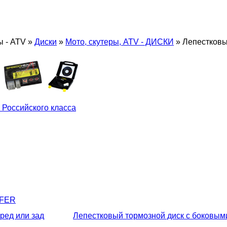
ы - ATV
»
Диски
»
Мото, скутеры, ATV - ДИСКИ
»
Лепестковы
 Российского класса
LFER
ред или зад
Лепестковый тормозной диск с боковы