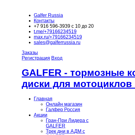
Galfer Russia
Контакты
+7 916 596-3939 с 10 до 20
t.me/+79166234519
max.ru/+79166234519
sales@galferrussia.ru
Заказы
Регистрация
Вход
GALFER - тормозные к
диски для мотоциклов
Главная
Онлайн магазин
Галфер Россия
Акции
Гран-При Лидера c
GALFER
Трек дни в АДМ с