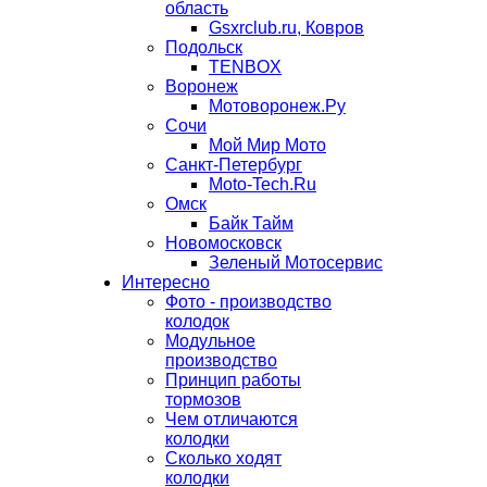
область
Gsxrclub.ru, Ковров
Подольск
TENBOX
Воронеж
Мотоворонеж.Ру
Сочи
Мой Мир Мото
Санкт-Петербург
Moto-Tech.Ru
Омск
Байк Тайм
Новомосковск
Зеленый Мотосервис
Интересно
Фото - производство
колодок
Модульное
производство
Принцип работы
тормозов
Чем отличаются
колодки
Сколько ходят
колодки