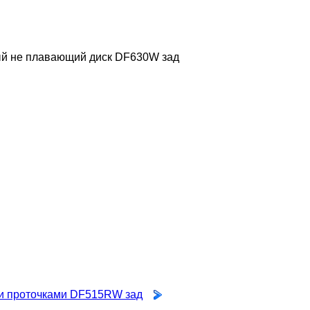
й не плавающий диск DF630W зад
ми проточками DF515RW зад