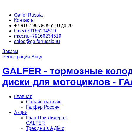
Galfer Russia
Контакты
+7 916 596-3939 с 10 до 20
t.me/+79166234519
max.ru/+79166234519
sales@galferrussia.ru
Заказы
Регистрация
Вход
GALFER - тормозные колод
диски для мотоциклов - Г
Главная
Онлайн магазин
Галфер Россия
Акции
Гран-При Лидера c
GALFER
Трек дни в АДМ с