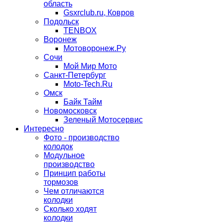
область
Gsxrclub.ru, Ковров
Подольск
TENBOX
Воронеж
Мотоворонеж.Ру
Сочи
Мой Мир Мото
Санкт-Петербург
Moto-Tech.Ru
Омск
Байк Тайм
Новомосковск
Зеленый Мотосервис
Интересно
Фото - производство
колодок
Модульное
производство
Принцип работы
тормозов
Чем отличаются
колодки
Сколько ходят
колодки