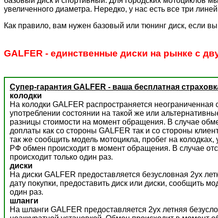
базовый диск и спортивный. Для городских мотоциклов мы
увеличенного диаметра. Нередко, у нас есть все три лине
Как правило, вам нужен базовый или тюнинг диск, если вы
GALFER - единственные диски на рынке с дв
Супер-гарантия GALFER - ваша бесплатная страховк
колодки
На колодки GALFER распространяется неограниченная с
употреблении состоянии на такой же или альтернативны
разницы стоимости на момент обращения. В случае обм
доплаты как со стороны GALFER так и со стороны клиент
так же сообщить модель мотоцикла, пробег на колодках,
РФ обмен происходит в момент обращения. В случае отс
происходит только один раз.
диски
На диски GALFER предоставляется безусловная 2ух летн
дату покупки, предоставить диск или диски, сообщить м
один раз.
шланги
На шланги GALFER предоставляется 2ух летняя безусло