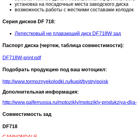
установка на посадочные места заводского диска
возможность работы с жесткими составами колодок
Серия дисков DF 718:
Лепестковый не плавающий диск DF718W зад
Паспорт диска (чертеж, таблица совместимости):
DF718W-print.pdf
Подобрать продукцию под ваш мотоцикл:
http://www.tormoznyekolodki.ru/kupit/bystryipoisk
Дополнительная информация:
http://www.galferrussia.ru/motozikly/motozikly-produkziya-dlja
Совместимость зад
DF718
CANNONDALE