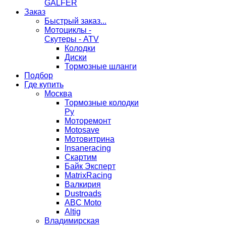
GALFER
Заказ
Быстрый заказ...
Мотоциклы -
Скутеры - ATV
Колодки
Диски
Тормозные шланги
Подбор
Где купить
Москва
Тормозные колодки
Ру
Моторемонт
Motosave
Мотовитрина
Insaneracing
Скартим
Байк Эксперт
MatrixRacing
Валкирия
Dustroads
ABC Moto
Altig
Владимирская