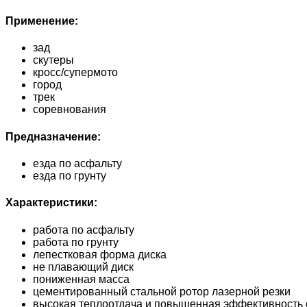
Применение:
зад
скутеры
кросс/супермото
город
трек
соревнования
Предназначение:
езда по асфальту
езда по грунту
Характеристики:
работа по асфальту
работа по грунту
лепестковая форма диска
не плавающий диск
пониженная масса
цементированный стальной ротор лазерной резки
высокая теплоотдача и повышенная эффективность 