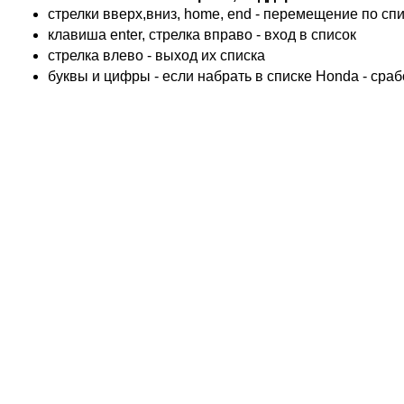
KTM
стрелки вверх,вниз, home, end - перемещение по спис
TRIUMPH
клавиша enter, стрелка вправо - вход в список
ACCOSSATO
cтрелка влево - выход их списка
ADIVA
буквы и цифры - если набрать в списке Honda - сра
ADLY
ADLY 4 Колеса
AEON
AEON 4 Колеса
AJP
ALFER
ALPINA
APRILIA
ARCTIC CAT 4 Колеса
ARCTIC CAT Снег
ARMSTRONG
ASPES
ATALA
ATK
BAROSSA 4 Колеса
BATABUS
BENELLI