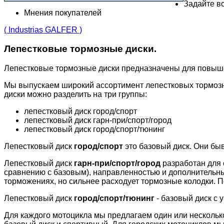
Задайте во
Мнения покупателей
( Industrias GALFER )
Лепестковые тормозные диски.
Лепестковые тормозные диски предназначены для повыш
Мы выпускаем широкий ассортимент лепестковых тормозн
диски можно разделить на три группы:
лепестковый диск город/спорт
лепестковый диск гарн-при/спорт/город
лепестковый диск город/спорт/тюнинг
Лепестковый диск
город/спорт
это базовый диск. Они бы
Лепестковый диск
гарн-при/спорт/город
разработан для 
сравнению с базовым), направленностью и дополнительн
торможениях, но сильнее расходует тормозные колодки. П
Лепестковый диск
город/спорт/тюнинг
- базовый диск с 
Для каждого мотоцикла мы предлагаем один или несколько