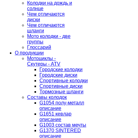
Колодки на дождь и
солнце
Чем отличаются
диски
Чем отличаются
шланги
Мото колодки - две
группы
Глоссарий
О продукции
Мотоциклы -
Скутеры - ATV
Городские колодки
Городские диски
Спортивные колодки
Спортивные диски
Тормозные шланги
Составы колодок
G1054 полу-металл
описание
G1651 кевлар
описание
G1003 состав мечты
G1370 SINTERED
описание