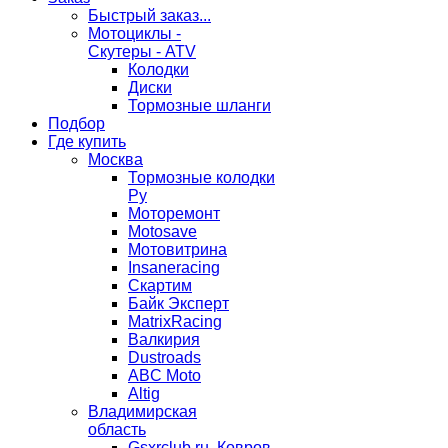
Быстрый заказ...
Мотоциклы -
Скутеры - ATV
Колодки
Диски
Тормозные шланги
Подбор
Где купить
Москва
Тормозные колодки
Ру
Моторемонт
Motosave
Мотовитрина
Insaneracing
Скартим
Байк Эксперт
MatrixRacing
Валкирия
Dustroads
ABC Moto
Altig
Владимирская
область
Gsxrclub.ru, Ковров