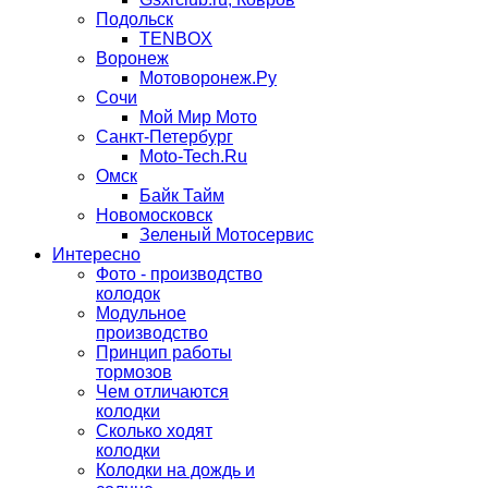
Подольск
TENBOX
Воронеж
Мотоворонеж.Ру
Сочи
Мой Мир Мото
Санкт-Петербург
Moto-Tech.Ru
Омск
Байк Тайм
Новомосковск
Зеленый Мотосервис
Интересно
Фото - производство
колодок
Модульное
производство
Принцип работы
тормозов
Чем отличаются
колодки
Сколько ходят
колодки
Колодки на дождь и