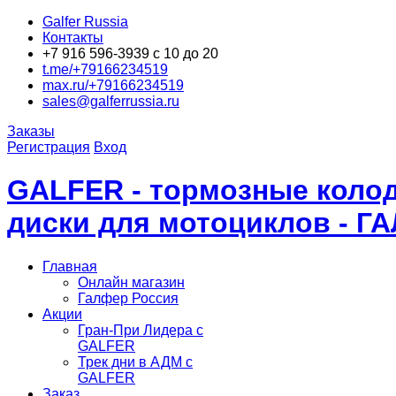
Galfer Russia
Контакты
+7 916 596-3939 с 10 до 20
t.me/+79166234519
max.ru/+79166234519
sales@galferrussia.ru
Заказы
Регистрация
Вход
GALFER - тормозные колод
диски для мотоциклов - Г
Главная
Онлайн магазин
Галфер Россия
Акции
Гран-При Лидера c
GALFER
Трек дни в АДМ с
GALFER
Заказ